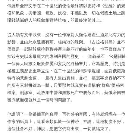
俄羅斯全部文學在二十世紀的使命最終將以史詩和《聖經》的規
模和氣象，與帝國、暴政、奴役、不義以及一切在俄國土地上蹂
躪踐踏滅絕人的現象相對峙抗衡，並最終淩駕其上。
從人類有文學以來，沒有一位作家對人類命運產生過如此有力的
影響，並由此永遠擁有荊、桂兩冠的殊榮。《古拉格群島》並不
僅僅是一部關於蘇拉蘇聯共產主義罪行的編年史，也不僅僅為了
摧毀有史以來最龐大的專制帝國的歷史——道義基石，它是關於
一個偉大民族臣服於夢魘和妄災的終極審判，它為歷史、特別是
極權主義歷史重新立法：在二十世紀的特殊環境裡，面對俄羅斯
特有的悲劇命運，一旦有人道出真相，並把一張寫字桌容納不下
的所有素材拼鑲為一體，只要那片既真實有虛構的“群島”從秘密
檔案、刑訊室、流放集中營和無數死亡中脫殼而出，蘇俄帝國被
審判被顛覆就只是一個時間問題了。
他證明了一條很簡單的真理，再強盛的帝國，有時就坍塌在一位
作家的紙頁上，這看來類似於一個神跡，神說，這種制度不好，
這個社會不好，神說，您把它們寫出來，一切就結束了。