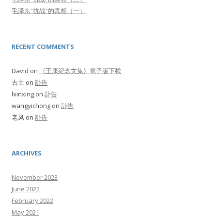
毛泽东“抗战”的真相（一）
RECENT COMMENTS
David
on
《王康紀念文集》電子版下載
古土
on
訃告
lxinxing
on
訃告
wangyichong
on
訃告
老凤
on
訃告
ARCHIVES
November 2023
June 2022
February 2022
May 2021