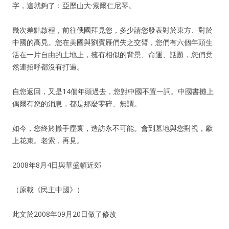
字，這就夠了：亞歷山大·索爾仁尼琴。
幾次差點啟程，前往俄國拜見您，多少請您發表對於東方、對於
中國的高見。您在美國與劉賓雁們失之交臂，您們有六個年頭生
活在一片自由的土地上，擁有相似的背景、命運、話題，您們竟
然連招呼都沒有打過。
自您返回，又是14個年頭過去，您對中國不置一詞。中國書攤上
偶爾有您的消息，都是那麼零碎、無謂。
如今，您終於撒手塵寰，造訪永不可能。會到墓地與您對視，獻
上花束。老索，再見。
2008年8月4日與華盛頓近郊
（原載《民主中國》）
此文於2008年09月20日做了修改