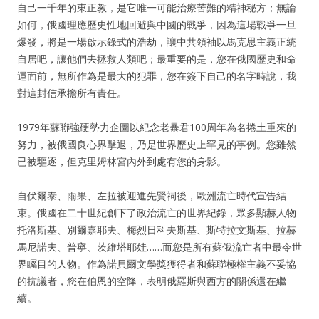
自己一千年的東正教，是它唯一可能治療苦難的精神秘方；無論
如何，俄國理應歷史性地回避與中國的戰爭，因為這場戰爭一旦
爆發，將是一場啟示錄式的浩劫，讓中共領袖以馬克思主義正統
自居吧，讓他們去拯救人類吧；最重要的是，您在俄國歷史和命
運面前，無所作為是最大的犯罪，您在簽下自己的名字時說，我
對這封信承擔所有責任。
1979年蘇聯強硬勢力企圖以紀念老暴君100周年為名捲土重來的
努力，被俄國良心界擊退，乃是世界歷史上罕見的事例。您雖然
已被驅逐，但克里姆林宮內外到處有您的身影。
自伏爾泰、雨果、左拉被迎進先賢祠後，歐洲流亡時代宣告結
束。俄國在二十世紀創下了政治流亡的世界紀錄，眾多顯赫人物
托洛斯基、別爾嘉耶夫、梅烈日科夫斯基、斯特拉文斯基、拉赫
馬尼諾夫、普寧、茨維塔耶娃……而您是所有蘇俄流亡者中最令世
界矚目的人物。作為諾貝爾文學獎獲得者和蘇聯極權主義不妥協
的抗議者，您在伯恩的空降，表明俄羅斯與西方的關係還在繼
續。