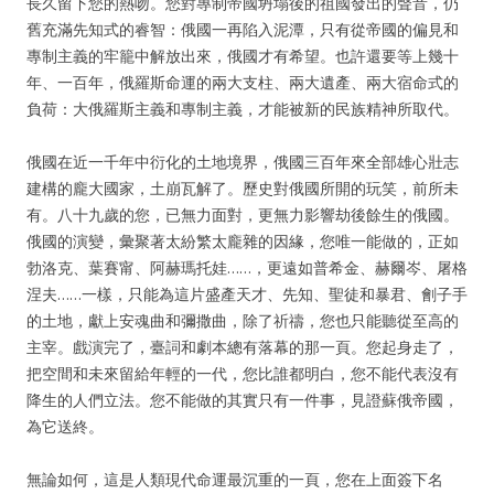
長久留下您的熱吻。您對專制帝國坍塌後的祖國發出的聲音，仍
舊充滿先知式的睿智：俄國一再陷入泥潭，只有從帝國的偏見和
專制主義的牢籠中解放出來，俄國才有希望。也許還要等上幾十
年、一百年，俄羅斯命運的兩大支柱、兩大遺產、兩大宿命式的
負荷：大俄羅斯主義和專制主義，才能被新的民族精神所取代。
俄國在近一千年中衍化的土地境界，俄國三百年來全部雄心壯志
建構的龐大國家，土崩瓦解了。歷史對俄國所開的玩笑，前所未
有。八十九歲的您，已無力面對，更無力影響劫後餘生的俄國。
俄國的演變，彙聚著太紛繁太龐雜的因緣，您唯一能做的，正如
勃洛克、葉賽甯、阿赫瑪托娃……，更遠如普希金、赫爾岑、屠格
涅夫……一樣，只能為這片盛產天才、先知、聖徒和暴君、劊子手
的土地，獻上安魂曲和彌撒曲，除了祈禱，您也只能聽從至高的
主宰。戲演完了，臺詞和劇本總有落幕的那一頁。您起身走了，
把空間和未來留給年輕的一代，您比誰都明白，您不能代表沒有
降生的人們立法。您不能做的其實只有一件事，見證蘇俄帝國，
為它送終。
無論如何，這是人類現代命運最沉重的一頁，您在上面簽下名