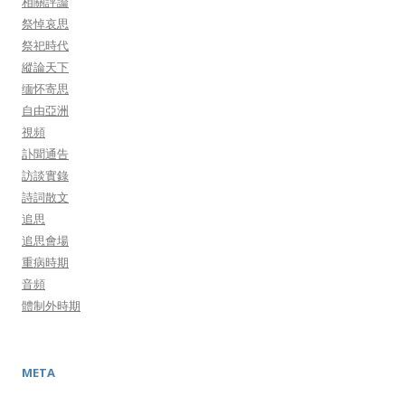
相關評論
祭悼哀思
祭祀時代
縱論天下
缅怀寄思
自由亞洲
視頻
訃聞通告
訪談實錄
詩詞散文
追思
追思會場
重病時期
音頻
體制外時期
META