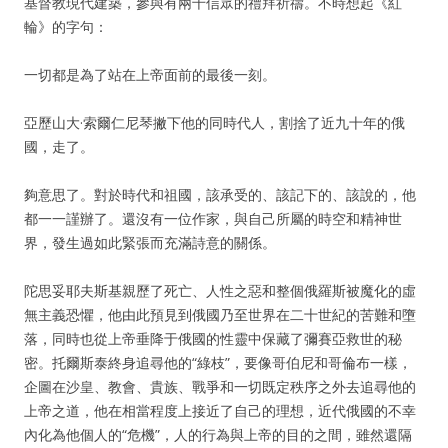
基督教現代建築，參與有兩千信眾的禮拜祈禱。不時想起《紅
輪》的字句：
一切都是為了站在上帝面前的最後一刻。
亞歷山大·索爾仁尼琴撇下他的同時代人，割捨了近九十年的俄
國，走了。
夠意思了。對於時代和祖國，該承受的、該記下的、該說的，他
都一一謹辦了。還沒有一位作家，與自己所屬的時空和精神世
界，發生過如此緊張而充滿詩意的關係。
陀思妥耶夫斯基親歷了死亡、人性之惡和整個俄羅斯被魔化的虛
無主義恐懼，他由此預見到俄國乃至世界在二十世紀的苦難和墮
落，同時也從上帝垂降于俄國的性靈中保藏了彌賽亞救世的秘
密。托爾斯泰終身追尋他的“綠枝”，要像哥伯尼和哥倫布一樣，
企圖在沙皇、教會、貴族、戰爭和一切既定秩序之外去追尋他的
上帝之道，他在相當程度上接近了自己的理想，近代俄國的不幸
內化為他個人的“危機”，人的行為與上帝的目的之間，雖然還隔