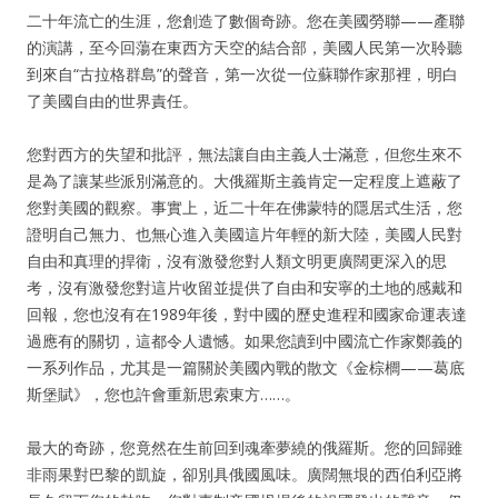
二十年流亡的生涯，您創造了數個奇跡。您在美國勞聯——產聯
的演講，至今回蕩在東西方天空的結合部，美國人民第一次聆聽
到來自“古拉格群島”的聲音，第一次從一位蘇聯作家那裡，明白
了美國自由的世界責任。
您對西方的失望和批評，無法讓自由主義人士滿意，但您生來不
是為了讓某些派別滿意的。大俄羅斯主義肯定一定程度上遮蔽了
您對美國的觀察。事實上，近二十年在佛蒙特的隱居式生活，您
證明自己無力、也無心進入美國這片年輕的新大陸，美國人民對
自由和真理的捍衛，沒有激發您對人類文明更廣闊更深入的思
考，沒有激發您對這片收留並提供了自由和安寧的土地的感戴和
回報，您也沒有在1989年後，對中國的歷史進程和國家命運表達
過應有的關切，這都令人遺憾。如果您讀到中國流亡作家鄭義的
一系列作品，尤其是一篇關於美國內戰的散文《金棕櫚——葛底
斯堡賦》，您也許會重新思索東方……。
最大的奇跡，您竟然在生前回到魂牽夢繞的俄羅斯。您的回歸雖
非雨果對巴黎的凱旋，卻別具俄國風味。廣闊無垠的西伯利亞將