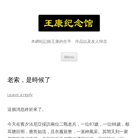
本網站記錄王康的生平、作品以及友人悼念
Skip
Menu
to
content
老索，是時候了
Leave a reply
這個消息終於來了。
今天在賓夕法尼亞採訪兩位二戰老兵，一位87歲，一位88歲，都
耳聰目明，應答如流，且衣履規整，一派紳風采。其間又到一家