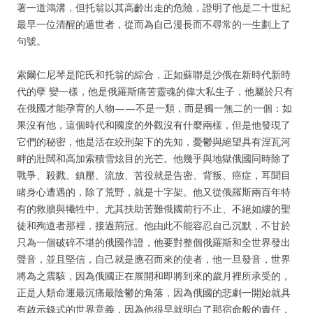
著一道鴻溝，但托翁以其高齡出走的危險，證明了他是二十世紀
最早一位清醒的遁世者，從而為自己漫長而不尋常的一生劃上了
句號。
索爾仁尼琴是陀氏和托翁的綜合，正如蘇聯是沙俄在新時代新時
代的孽 變一樣，他是俄羅斯痛苦靈魂的偉大私生子，他屬於只有
在俄國才能孕育的人物——不是一類，而是獨一無二的一個：如
果沒有他，這個時代和國度的外觀沒有什麼兩樣，但是他發現了
它們的秘密，他是活在絞刑架下的先知，憂鬱與絕望具有涅瓦河
畔的壯闊和高加索積雪炫目的光芒。他幾乎與地獄俄國同時除了
戰爭、殺戮、鎮壓、流放、苦役就是告密、背叛、癌症，耳聞目
睹身心遭遇的，除了荒野，就是十字架。他又從俄羅斯兩百年特
有的救贖與犧牲中、尤其扶助苦難俄國前行不止、不絕如縷的聖
徒和殉道者那裡，接過荊冠。他由此不能容忍自己沉默，不甘於
只為一個破碎不堪的俄國作證，他要對整個俄羅斯和全世界發出
聲音，並且堅信，自己就是應召而來的使者，他一旦發音，世界
將為之震駭，因為俄國正在展開和即將到來的歲月裡所承受的，
正是人類命運最沉痛最陰鬱的角落，因為俄國的悲劇一開始就具
有啟示錄式的世界意義，因為他很早就明白了那宿命般的責任，