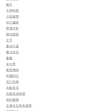
圖片
大學時期
大陸媒體
存亡繼絕
學者評析
微信講座
文字
書信往還
書法作品
書畫
未分类
東西傳統
民國時代
流亡時期
浩氣長流
浩氣長流時期
海外媒體
王康先生骨灰墓葬