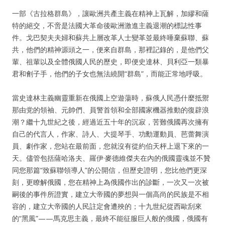
一部《古拉格群島》，讓歐洲共產主義在精神上瓦解，加繆和薩
特的絕交，不啻是法國大革命後歐洲激進主義退潮的標誌性事
件。戈巴契夫夫婦和蘇共上層改革人士變革並最終唾棄蘇聯、蘇
共，他們的精神源頭之一，便來自群島，那裡記錄的，是他們父
輩、祖輩以及全體俄國人民的歷史，即便史達林、貝利亞一類暴
君和劊子手，他們的子女也無法繞開“群島”，而能正常地呼吸。
當史達林主義幽靈重新在俄國上空遊蕩時，蘇俄人民憑什麼抵禦
那由党的領袖、元帥們、員警首領和全部國家機器推動的復辟浪
潮？繼十九世紀之後，經過近五十年的沉寂，苦難俄國再次擁有
自己的代言人，作家、詩人、大提琴手、功勳運動員、芭蕾舞演
員、劇作家，您站在最前面，您就沒有從約伯天枰上退下來的一
天。儘管包括薩哈洛夫、羅伊·麥德維傑夫在內的俄國靈魂並不贊
同您那篇“致蘇聯領導人”的公開信，但歷史證明，您比他們更深
刻，更瞭解俄國，您在精神上為俄國作出的診斷，一次又一次被
嗣後的事件所證實，建立大帝國的夢想與一個高尚的民族是不相
容的，建立大帝國的人民註定會遭殃的；十九世紀從西歐刮來
的“黑風”——馬克思主義，最終不能征服巨人般的俄國，俄國有