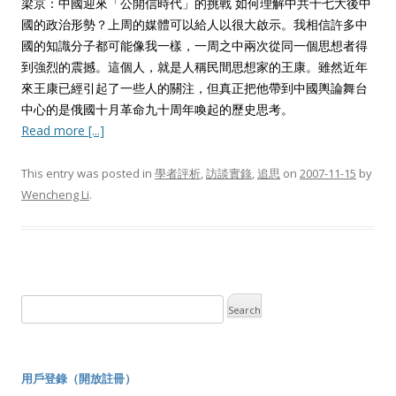
梁京：中國迎來「公開信時代」的挑戰 如何理解中共十七大後中
國的政治形勢？上周的媒體可以給人以很大啟示。我相信許多中
國的知識分子都可能像我一樣，一周之中兩次從同一個思想者得
到強烈的震撼。這個人，就是人稱民間思想家的王康。雖然近年
來王康已經引起了一些人的關注，但真正把他帶到中國輿論舞台
中心的是俄國十月革命九十周年喚起的歷史思考。
Read more [...]
This entry was posted in
學者評析
,
訪談實錄
,
追思
on
2007-11-15
by
Wencheng Li
.
用戶登錄（開放註冊）