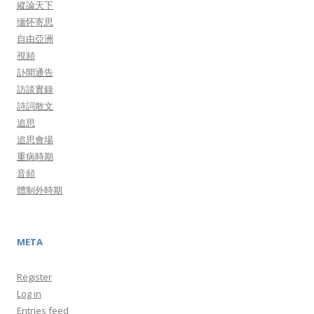
縱論天下
缅怀寄思
自由亞洲
視頻
訃聞通告
訪談實錄
詩詞散文
追思
追思會場
重病時期
音頻
體制外時期
META
Register
Log in
Entries feed