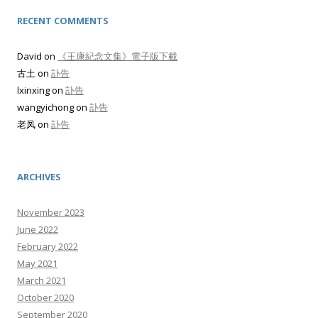
RECENT COMMENTS
David
on
《王康紀念文集》電子版下載
古土
on
訃告
lxinxing
on
訃告
wangyichong
on
訃告
老凤
on
訃告
ARCHIVES
November 2023
June 2022
February 2022
May 2021
March 2021
October 2020
September 2020