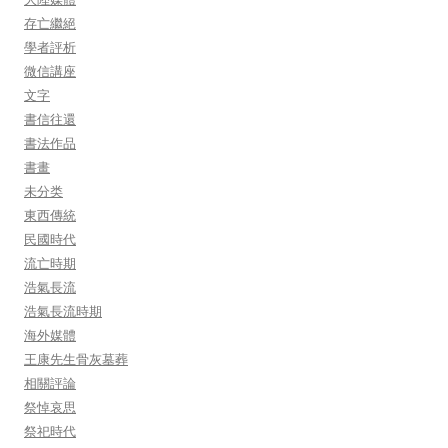
存亡繼絕
學者評析
微信講座
文字
書信往還
書法作品
書畫
未分类
東西傳統
民國時代
流亡時期
浩氣長流
浩氣長流時期
海外媒體
王康先生骨灰墓葬
相關評論
祭悼哀思
祭祀時代