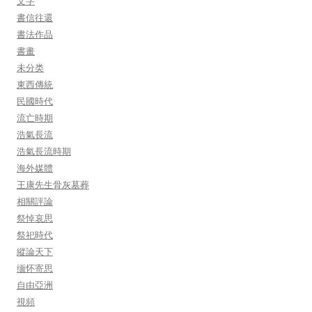
文字
書信往還
書法作品
書畫
未分类
東西傳統
民國時代
流亡時期
浩氣長流
浩氣長流時期
海外媒體
王康先生骨灰墓葬
相關評論
祭悼哀思
祭祀時代
縱論天下
缅怀寄思
自由亞洲
視頻