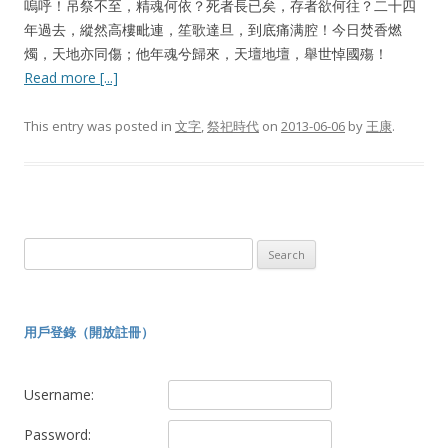
嗚呼！吊祭不至，精魂何依？死者長已矣，存者欲何往？二十四
年過去，縱然高樓毗連，笙歌達旦，到底痛满腔！今日焚香燃
燭，天地亦同傷；他年魂兮歸來，天壇地壇，舉世悼國殤！
Read more [...]
This entry was posted in
文字
,
祭祀時代
on
2013-06-06
by
王康
.
Search
for:
用戶登錄（開放註冊）
Username:
Password: