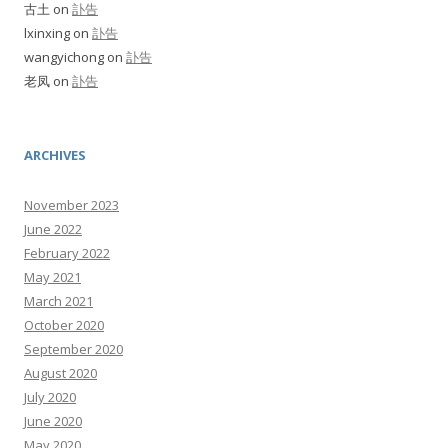
古土
on
訃告
lxinxing
on
訃告
wangyichong
on
訃告
老凤
on
訃告
ARCHIVES
November 2023
June 2022
February 2022
May 2021
March 2021
October 2020
September 2020
August 2020
July 2020
June 2020
May 2020