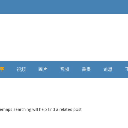
Skip
to
字
視頻
圖片
音頻
書畫
追思
content
俄羅斯精神
大陸媒體
童年時期
微信講座
浩氣長流书画全集
缅怀寄思
民國時代
海外媒體
少年時期
自由亞洲
乘風歸去
學者評析
rhaps searching will help find a related post.
詩詞散文
插隊時期
俄羅斯破曉
相關評論