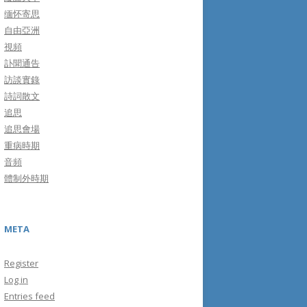
缅怀寄思
自由亞洲
視頻
訃聞通告
訪談實錄
詩詞散文
追思
追思會場
重病時期
音頻
體制外時期
META
Register
Log in
Entries feed