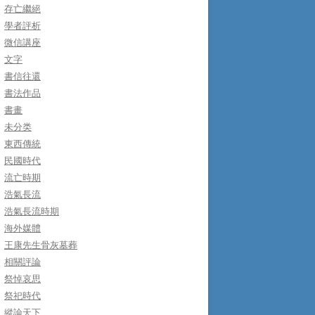
存亡繼絕
學者評析
微信講座
文字
書信往還
書法作品
書畫
未分类
東西傳統
民國時代
流亡時期
浩氣長流
浩氣長流時期
海外媒體
王康先生骨灰墓葬
相關評論
祭悼哀思
祭祀時代
縱論天下