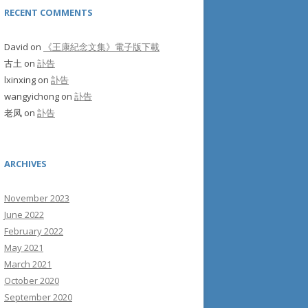
RECENT COMMENTS
David
on
《王康紀念文集》電子版下載
古土
on
訃告
lxinxing
on
訃告
wangyichong
on
訃告
老凤
on
訃告
ARCHIVES
November 2023
June 2022
February 2022
May 2021
March 2021
October 2020
September 2020