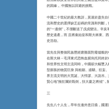
的因緣， 中國無以回避的挑戰。
中國二十世紀的最大教訓，莫過於盡失自
流和歷史的選擇缺乏起碼的常識和判斷，
的“一邊倒”，不僅斷送了戊戍變法、辛亥
歷史遺產，而 且將秦始皇和斯大林東、
史浩劫。
當先生與整個民族歷經磨難面對廢墟般的
在斯大林－毛澤東式恐怖血腥烏托邦終於
和世界性文明主流同時，中國卻大幅墜入
型膨脹的物質巨身 與粗鄙、虛驕、狂妄
界主流文明的大荒誕、大悖謬、大詭吊、
賢心地“挽狂瀾於既倒，扶大廈之將傾”，
三
先生八十人生，早年生逢外患日亟，國運