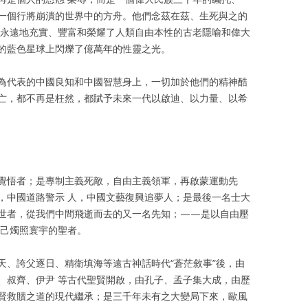
一個行將崩潰的世界中的方舟。他們念茲在茲、生死與之的
，永遠地充實、豐富和榮耀了人類自由本性的古老隱喻和偉大
的藍色星球上閃爍了億萬年的性靈之光。
為代表的中國良知和中國智慧身上，一切加於他們的精神酷
亡，都不再是枉然，都賦予未來一代以啟迪、以力量、以希
覺悟者；是專制主義死敵，自由主義領軍，再啟蒙運動先
，中國道路警示 人，中國文藝復興追夢人；是最後一名士大
世者，從我們中間飛逝而去的又一名先知；——是以自由壓
自己燭照寰宇的聖者。
天、誇父逐日、精衛填海等遠古神話時代“蒼茫敘事”後，由
、叔齊、伊尹 等古代聖賢開啟，由孔子、孟子集大成，由歷
賢救贖之道的現代繼承；是三千年未有之大變局下來，歐風