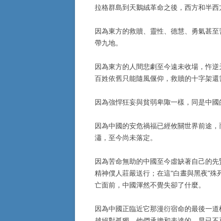
拉格群島到天鵝絨革命之後，西方和半西
因為東方的救贖、靈性、德慧、勇氣甚至
帶九地。
因為東方的人間悲劇至今遠未收場，忤逆
百姓依舊只能隨風偃仰，救贖的十字架還
因為強悍狂妄與貧弱卑陬一樣，同是中國
因為中國的安危禍福已經攸關世界前途，
瀟，至今尚未落定。
因為苦命無助的中國至今虛缺著自己的先
精神僕人莊嚴送行；在這“白晝與黑夜”
亡面前，中國渾然不覺失卻了什麼。
因為中國正臨近它那漫衍宿命的最後一道
越絕對孤獨。他們承擔和表達的，早已不