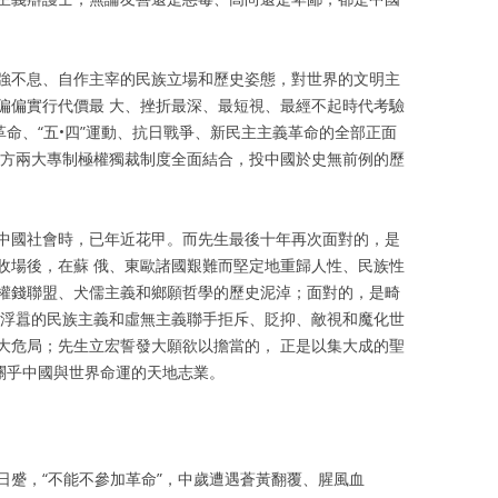
強不息、自作主宰的民族立場和歷史姿態，對世界的文明主
偏偏實行代價最 大、挫折最深、最短視、最經不起時代考驗
革命、“五•四”運動、抗日戰爭、新民主主義革命的全部正面
西方兩大專制極權獨裁制度全面結合，投中國於史無前例的歷
中國社會時，已年近花甲。而先生最後十年再次面對的，是
收場後，在蘇 俄、東歐諸國艱難而堅定地重歸人性、民族性
權錢聯盟、犬儒主義和鄉願哲學的歷史泥淖；面對的，是畸
、浮囂的民族主義和虛無主義聯手拒斥、貶抑、敵視和魔化世
大危局；先生立宏誓發大願欲以擔當的， 正是以集大成的聖
關乎中國與世界命運的天地志業。
日蹙，“不能不參加革命”，中歲遭遇蒼黃翻覆、腥風血