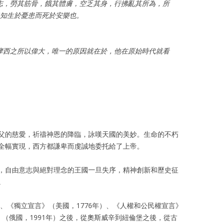
縱論天下
大學時期
審判幽靈
志，勞其筋骨，餓其體膚，空乏其身，行拂亂其所為，所
後知生於憂患而死於安樂也。
書信往還
八九六四
書法作品
摩西之所以偉大，唯一的原因就在於，他在原始時代就看
存亡繼絕
體制外時期
浩氣長流
祭祀時代
浩氣長流時期
百人圖
歐洲思想
流亡時期
東西傳統
重病時期
父的慈愛，祈禱神恩的降臨，詠嘆天國的美妙。生命的不朽
全幅實現，西方都謙卑而虔誠地委托給了上帝。
王康先生骨灰墓葬
，自由意志與絕對理念的王國一旦失序，精神創新和歷史征
。
）、《獨立宣言》（美國，1776年）、《人權和公民權宣言》
 （俄國，1991年）之後，從奧斯威辛到紐倫堡之後，從古