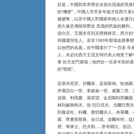
於是，中國和世界歷史未曾出現過的荒唐
的“機密”，中國人常常多年後才從西方著
被褫奪，以至中國人對國家和個人命運日
悠久修史傳統和歷史 意識的民族的勝利
從白宮、艾麗舍宮到克裡姆林宮，西方的“
和國運預告人。若非1989年那場血腥
以他們的名義，在中國進行了“一百多 年
人，未必比西方主流文明代表人物更了解
奉 於天安門廣場；他們在一百多年前的
的“聖經”。
從萊布尼茨、伏爾泰、孟德斯鳩、狄德羅
伊麗莎白一世、拿破侖一世、威廉二世、
波羅、利瑪竇、湯若望、金尼閣到馬爾羅
林到赫魯曉夫、勃 烈日涅夫、戈爾巴喬
到蓬皮杜、科爾、撒切爾夫人、布萊爾、
羅、齊奧塞斯庫、金日成、波爾布特，從
裡、華萊士、托夫勒……所有關注、造訪
政治家以及全世界的共產主義信徒和資本