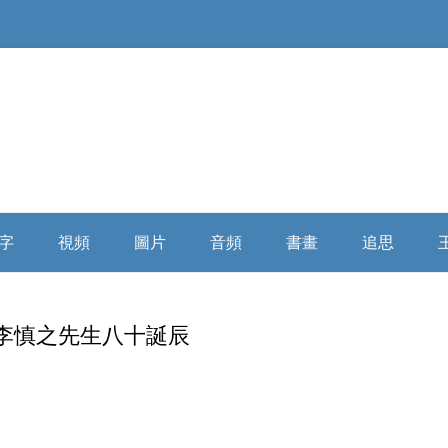
Skip
to
字
視頻
圖片
音頻
書畫
追思
content
俄羅斯精神
大陸媒體
童年時期
微信講座
浩氣長流书画全集
缅怀寄思
李慎之先生八十誕辰
民國時代
海外媒體
少年時期
自由亞洲
乘風歸去
學者評析
詩詞散文
插隊時期
俄羅斯破曉
相關評論