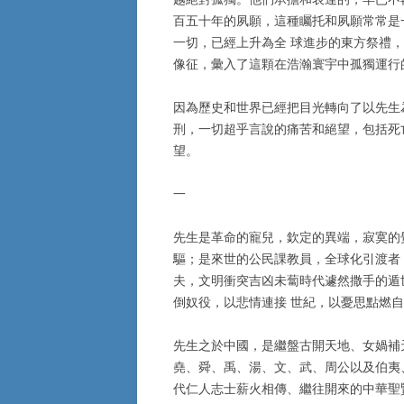
百五十年的夙願，這種矚托和夙願常常是
一切，已經上升為全 球進步的東方祭禮
像征，彙入了這顆在浩瀚寰宇中孤獨運行
因為歷史和世界已經把目光轉向了以先生
刑，一切超乎言說的痛苦和絕望，包括死
望。
一
先生是革命的寵兒，欽定的異端，寂寞的
驅；是來世的公民課教員，全球化引渡者
夫，文明衝突吉凶未蔔時代遽然撒手的遁
倒奴役，以悲情連接 世紀，以憂思點燃
先生之於中國，是繼盤古開天地、女媧補
堯、舜、禹、湯、文、武、周公以及伯夷
代仁人志士薪火相傳、繼往開來的中華聖