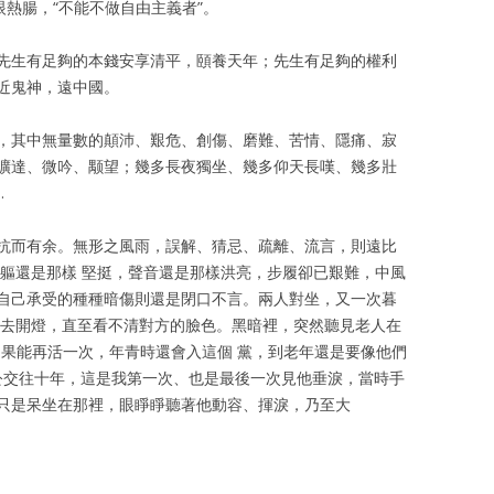
眼熱腸，“不能不做自由主義者”。
先生有足夠的本錢安享清平，頤養天年；先生有足夠的權利
近鬼神，遠中國。
，其中無量數的顛沛、艱危、創傷、磨難、苦情、隱痛、寂
曠達、微吟、颙望；幾多長夜獨坐、幾多仰天長嘆、幾多壯
…
抗而有余。無形之風雨，誤解、猜忌、疏離、流言，則遠比
身軀還是那樣 堅挺，聲音還是那樣洪亮，步履卻已艱難，中風
自己承受的種種暗傷則還是閉口不言。兩人對坐，又一次暮
想去開燈，直至看不清對方的臉色。黑暗裡，突然聽見老人在
如果能再活一次，年青時還會入這個 黨，到老年還是要像他們
” 與慎公交往十年，這是我第一次、也是最後一次見他垂淚，當時手
只是呆坐在那裡，眼睜睜聽著他動容、揮淚，乃至大