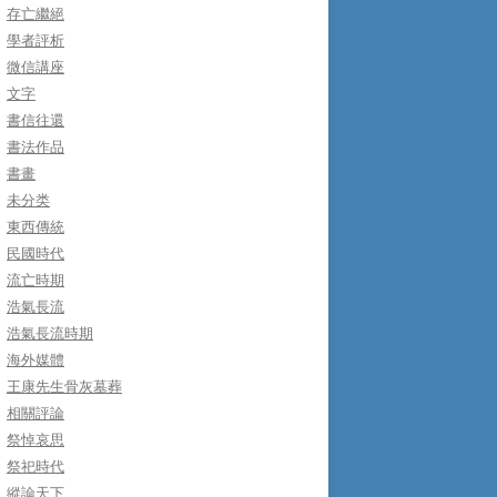
存亡繼絕
學者評析
微信講座
文字
書信往還
書法作品
書畫
未分类
東西傳統
民國時代
流亡時期
浩氣長流
浩氣長流時期
海外媒體
王康先生骨灰墓葬
相關評論
祭悼哀思
祭祀時代
縱論天下