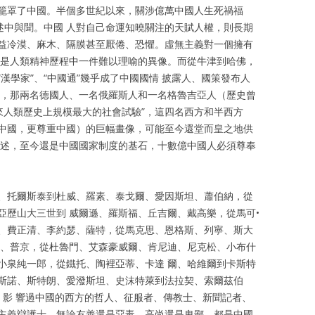
籠罩了中國。半個多世紀以來，關涉億萬中國人生死禍福
述中與聞。中國 人對自己命運知曉關注的天賦人權，則長期
益冷漠、麻木、隔膜甚至厭倦、恐懼。虛無主義對一個擁有
，是人類精神歷程中一件難以理喻的異像。而從牛津到哈佛，
漢學家”、“中國通”幾乎成了中國國情 披露人、國策發布人
事變，那兩名德國人、一名俄羅斯人和一名格魯吉亞人（歷史曾
來人類歷史上規模最大的社會試驗”，這四名西方和半西方
中國，更尊重中國）的巨幅畫像，可能至今還堂而皇之地供
著述，至今還是中國國家制度的基石，十數億中國人必須尊奉
、托爾斯泰到杜威、羅素、泰戈爾、愛因斯坦、蕭伯納，從
亞歷山大三世到 威爾遜、羅斯福、丘吉爾、戴高樂，從馬可•
、費正清、李約瑟、薩特，從馬克思、恩格斯、列寧、斯大
夫、普京，從杜魯門、艾森豪威爾、肯尼迪、尼克松、小布什
小泉純一郎，從鐵托、陶裡亞蒂、卡達 爾、哈維爾到卡斯特
斯諾、斯特朗、愛潑斯坦、史沫特萊到法拉契、索爾茲伯
、影 響過中國的西方的哲人、征服者、傳教士、新聞記者、
主義辯護士，無論友善還是惡毒、高尚還是卑鄙，都是中國