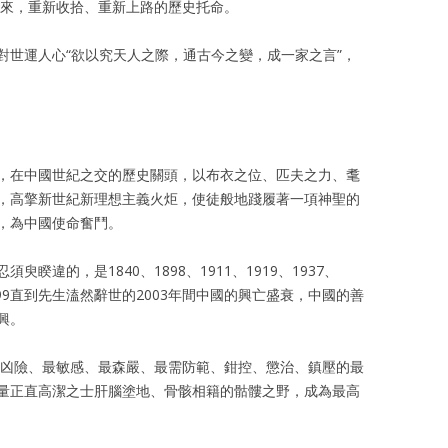
下來，重新收拾、重新上路的歷史托命。
對世運人心“欲以究天人之際，通古今之變，成一家之言”，
，在中國世紀之交的歷史關頭，以布衣之位、匹夫之力、耄
，高擎新世紀新理想主義火炬，使徒般地踐履著一項神聖的
，為中國使命奮鬥。
睽違的，是1840、1898、1911、1919、1937、
89、1999直到先生溘然辭世的2003年間中國的興亡盛衰，中國的善
興。
為最凶險、最敏感、最森嚴、最需防範、鉗控、懲治、鎮壓的最
量正直高潔之士肝腦塗地、骨骸相籍的骷髏之野，成為最高