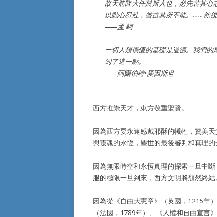
故天將降大任於斯人也，必先苦其心
以動心忍性，曾益其所不能。……然
——孟 軻
一切人類價值的基礎是道德。我們的
到了這一點。
——阿爾伯特•愛因斯坦
西方推崇天才，東方敬重聖賢。
因為西方要永遠感戴耶酥的犧牲，贊美天
與靈魂的永恆，塵世的最後審判和真理的
因為無限時空和永恆真理的探索一旦中斷
服的極限一旦到來，西方文明將頹然終結
因為從《自由大憲章》（英國，1215年
（法國，1789年）、《人權和自由宣言》