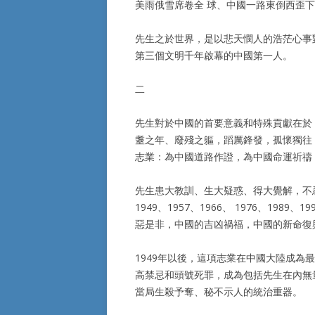
美雨俄雪席卷全 球、中國一路東倒西歪
先生之於世界，是以悲天憫人的浩茫心事
第三個文明千年啟幕的中國第一人。
二
先生對於中國的首要意義和特殊貢獻在於
耋之年、廢殘之軀，蹈厲鋒發，孤懷獨往
志業：為中國道路作證，為中國命運祈禱
先生患大教訓、生大疑惑、得大覺解，不忍須臾
1949、1957、1966、 1976、19
惡是非，中國的吉凶禍福，中國的新命復
1949年以後，這項志業在中國大陸成
高禁忌和頭號死罪，成為包括先生在內無
當局生殺予奪、秘不示人的統治重器。