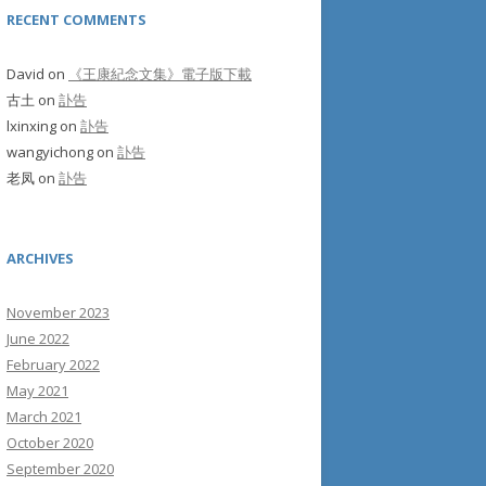
RECENT COMMENTS
David
on
《王康紀念文集》電子版下載
古土
on
訃告
lxinxing
on
訃告
wangyichong
on
訃告
老凤
on
訃告
ARCHIVES
November 2023
June 2022
February 2022
May 2021
March 2021
October 2020
September 2020