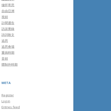
缅怀寄思
自由亞洲
視頻
訃聞通告
訪談實錄
詩詞散文
追思
追思會場
重病時期
音頻
體制外時期
META
Register
Log in
Entries feed