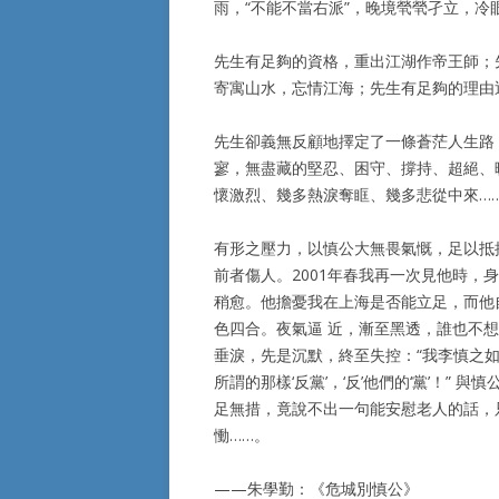
雨，“不能不當右派”，晚境煢煢孑立，冷
先生有足夠的資格，重出江湖作帝王師；
寄寓山水，忘情江海；先生有足夠的理由
先生卻義無反顧地擇定了一條蒼茫人生路
寥，無盡藏的堅忍、困守、撐持、超絕、
懷激烈、幾多熱淚奪眶、幾多悲從中來…
有形之壓力，以慎公大無畏氣慨，足以抵
前者傷人。2001年春我再一次見他時，
稍愈。他擔憂我在上海是否能立足，而他
色四合。夜氣逼 近，漸至黑透，誰也不
垂淚，先是沉默，終至失控：“我李慎之
所謂的那樣‘反黨’，‘反’他們的‘黨’！
足無措，竟說不出一句能安慰老人的話，
慟……。
——朱學勤：《危城別慎公》