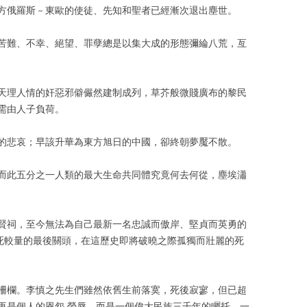
方俄羅斯－東歐的使徒、先知和聖者已經漸次退出塵世。
苦難、不幸、絕望、罪孽總是以集大成的形態彌綸八荒，亙
天理人情的奸惡邪僻儼然建制成列，草芥般微賤廣布的黎民
需由人子負荷。
的悲哀；早該升華為東方旭日的中國，卻終朝夢魘不散。
而此五分之一人類的最大生命共同體究竟何去何從，塵埃瀟
賢祠，至今無法為自己最新一名忠誠而傲岸、堅貞而英勇的
殊死較量的最後關頭，在這歷史即將破曉之際孤獨而壯麗的死
柵欄。李慎之先生們雖然依舊生前落寞，死後寂寥，但已超
再是個人的恩怨 榮辱，而是一個偉大民族三千年的矚托、一