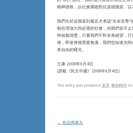
精神拯救，以社會腐敗對抗道德擔當，以
我們生於這個直到最近才承認“生命至尊
制合理強大與必需的社會，但我們並不止
時候都清楚，只要我們不對未來絕望，只
堆，即使身後黑夜無邊，我們也知道光明
來自由的曙光。
王康 2008年6月4日
(原載《民主中國》2008年6月4日)
This entry was posted in
文字
,
祭祀時代
o
Post
←
告語馬英九
navigation