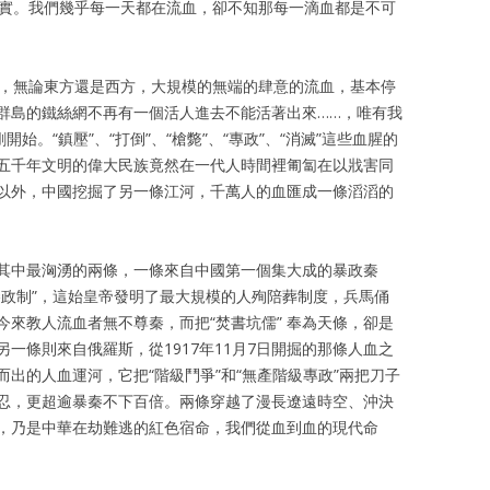
縱論天下
大學時期
審判幽靈
事實。我們幾乎每一天都在流血，卻不知那每一滴血都是不可
書信往還
八九六四
書法作品
前，無論東方還是西方，大規模的無端的肆意的流血，基本停
群島的鐵絲網不再有一個活人進去不能活著出來……，唯有我
存亡繼絕
體制外時期
浩氣長流
始。“鎮壓”、“打倒”、“槍斃”、“專政”、“消滅”這些血腥的
五千年文明的偉大民族竟然在一代人時間裡匍匐在以戕害同
祭祀時代
浩氣長流時期
百人圖
以外，中國挖掘了另一條江河，千萬人的血匯成一條滔滔的
歐洲思想
流亡時期
其中最洶湧的兩條，一條來自中國第一個集大成的暴政秦
東西傳統
重病時期
秦政制”，這始皇帝發明了最大規模的人殉陪葬制度，兵馬俑
來教人流血者無不尊秦，而把“焚書坑儒” 奉為天條，卻是
王康先生骨灰墓葬
一條則來自俄羅斯，從1917年11月7日開掘的那條人血之
出的人血運河，它把“階級鬥爭”和“無產階級專政”兩把刀子
忍，更超逾暴秦不下百倍。兩條穿越了漫長遼遠時空、沖決
，乃是中華在劫難逃的紅色宿命，我們從血到血的現代命