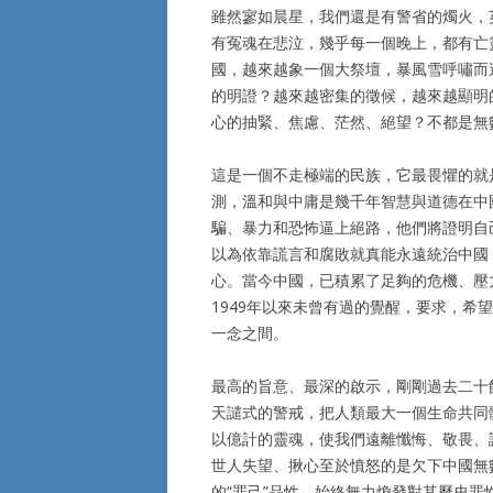
雖然寥如晨星，我們還是有警省的燭火，
有冤魂在悲泣，幾乎每一個晚上，都有亡
國，越來越象一個大祭壇，暴風雪呼嘯而
的明證？越來越密集的徵候，越來越顯明
心的抽緊、焦慮、茫然、絕望？不都是無
這是一個不走極端的民族，它最畏懼的就
測，溫和與中庸是幾千年智慧與道德在中
騙、暴力和恐怖逼上絕路，他們將證明自
以為依靠謊言和腐敗就真能永遠統治中國
心。當今中國，已積累了足夠的危機、壓力、
1949年以來未曾有過的覺醒，要求，
一念之間。
最高的旨意、最深的啟示，剛剛過去二十
天譴式的警戒，把人類最大一個生命共同
以億計的靈魂，使我們遠離懺悔、敬畏、
世人失望、揪心至於憤怒的是欠下中國無
的“罪己”品性，始終無力煥發對其歷史