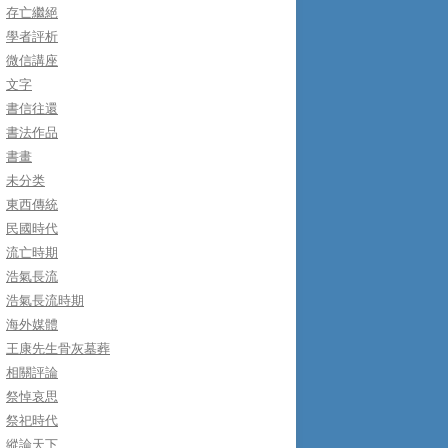
存亡繼絕
學者評析
微信講座
文字
書信往還
書法作品
書畫
未分类
東西傳統
民國時代
流亡時期
浩氣長流
浩氣長流時期
海外媒體
王康先生骨灰墓葬
相關評論
祭悼哀思
祭祀時代
縱論天下