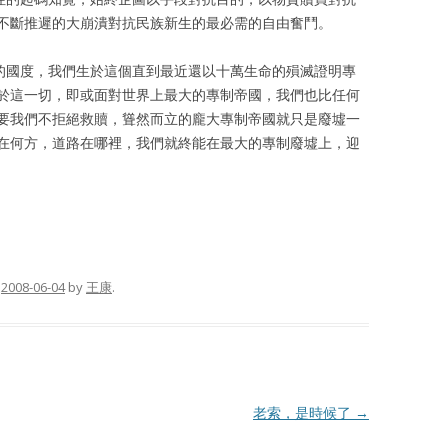
不斷推遲的大崩潰對抗民族新生的最必需的自由奮鬥。
”的國度，我們生於這個直到最近還以十萬生命的殞滅證明專
於這一切，即或面對世界上最大的專制帝國，我們也比任何
要我們不拒絕救贖，聳然而立的龐大專制帝國就只是廢墟一
在何方，道路在哪裡，我們就終能在最大的專制廢墟上，迎
n
2008-06-04
by
王康
.
老索，是時候了
→