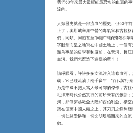
我們60年來最大最腥紅最恐怖的血寫的
流的。
人類歷史就是一部流血的歷史。但60年
止了，奧斯威辛集中營的毒氣室和古拉格
們，同類、同胞甚至“同志”間的殘殺卻剛剛開
字眼堂而皇之地寫在中國土地上，一個有
類為事業的哲學和制度前，在黃河、長江
血河。我們怎麼造下這樣的孽？！
請睜眼看，許許多多支流注入這條血河，
朝，它已經流淌了兩千多年，“百代皆行
乃是中國不把人當人最可鄙的傑作，古往今
毛澤東時代公然實行的前所未有的創新；另
河，那條穿越歐亞大陸和西伯利亞、橫空而
架在億萬中國人頭之上，其刀刃之鋒利殘
一切仁慈愛憐和一切文明堤壩而來的血流
數。