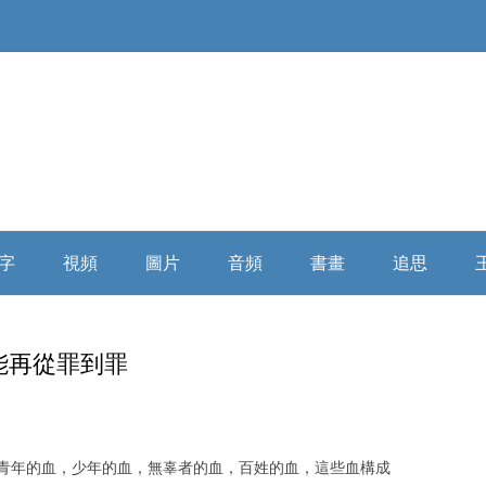
Skip
to
字
視頻
圖片
音頻
書畫
追思
content
俄羅斯精神
大陸媒體
童年時期
微信講座
浩氣長流书画全集
缅怀寄思
能再從罪到罪
民國時代
海外媒體
少年時期
自由亞洲
乘風歸去
學者評析
詩詞散文
插隊時期
俄羅斯破曉
相關評論
青年的血，少年的血，無辜者的血，百姓的血，這些血構成