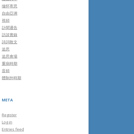
缅怀寄思
自由亞洲
視頻
訃聞通告
訪談實錄
詩詞散文
追思
追思會場
重病時期
音頻
體制外時期
META
Register
Log in
Entries feed