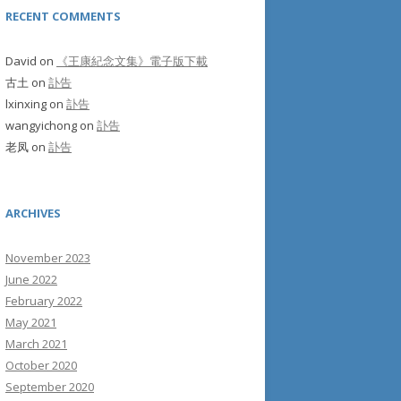
RECENT COMMENTS
David
on
《王康紀念文集》電子版下載
古土
on
訃告
lxinxing
on
訃告
wangyichong
on
訃告
老凤
on
訃告
ARCHIVES
November 2023
June 2022
February 2022
May 2021
March 2021
October 2020
September 2020