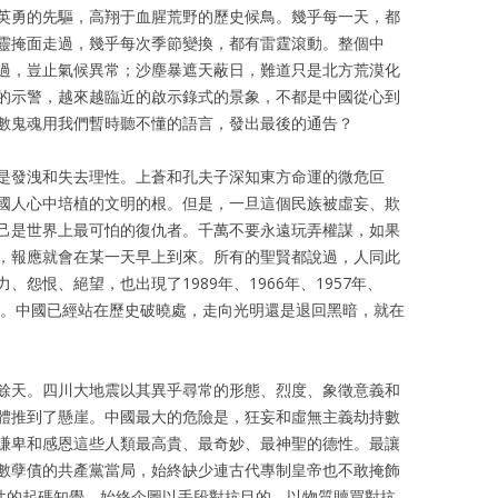
英勇的先驅，高翔于血腥荒野的歷史候鳥。幾乎每一天，都
靈掩面走過，幾乎每次季節變換，都有雷霆滾動。整個中
過，豈止氣候異常；沙塵暴遮天蔽日，難道只是北方荒漠化
的示警，越來越臨近的啟示錄式的景象，不都是中國從心到
數鬼魂用我們暫時聽不懂的語言，發出最後的通告？
是發洩和失去理性。上蒼和孔夫子深知東方命運的微危叵
國人心中培植的文明的根。但是，一旦這個民族被虛妄、欺
己是世界上最可怕的復仇者。千萬不要永遠玩弄權謀，如果
，報應就會在某一天早上到來。所有的聖賢都說過，人同此
怨恨、絕望，也出現了1989年、1966年、1957年、
希望。中國已經站在歷史破曉處，走向光明還是退回黑暗，就在
餘天。四川大地震以其異乎尋常的形態、烈度、象徵意義和
體推到了懸崖。中國最大的危險是，狂妄和虛無主義劫持數
謙卑和感恩這些人類最高貴、最奇妙、最神聖的德性。最讓
數孽債的共產黨當局，始終缺少連古代專制皇帝也不敢掩飾
罪性的起碼知覺，始終企圖以手段對抗目的，以物質贖買對抗