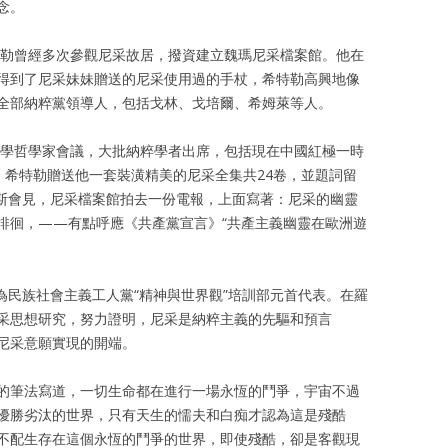
念。
希特勒曾經多次參觀尼采故居，撥資建立魏瑪尼采檔案館。他在
得到了尼采妹妹贈送的尼采使用過的手杖，希特勒高興地像
全部納粹黨領導人，包括戈林、戈培爾、希姆萊等人。
義法學哲學家會議，大批納粹學者出席，包括現在中國紅極一時
辰，希特勒贈送他一套裝潢精美的尼采全集共24卷，並題詞留
尼斯會見，尼采檔案館拍去一份電報，上面寫著：尼采的幽靈
徘徊，——有點呼應《共產黨宣言》“共產主義幽靈在歐洲遊
堡為民族社會主義工人黨“精神與世界觀”培訓部元首代表。在羅
采思想研究，努力證明，尼采是納粹主義的先驅和預言
着尼采意願實現的開端。
的筆法寫道，一切生命都在進行一場永恆的鬥爭，宇宙不過
優勝劣汰的世界，只有天生的懦夫和白痴才認為這是殘酷
不配生存在這個永恆的鬥爭的世界，即使殘酷，卻是客觀現