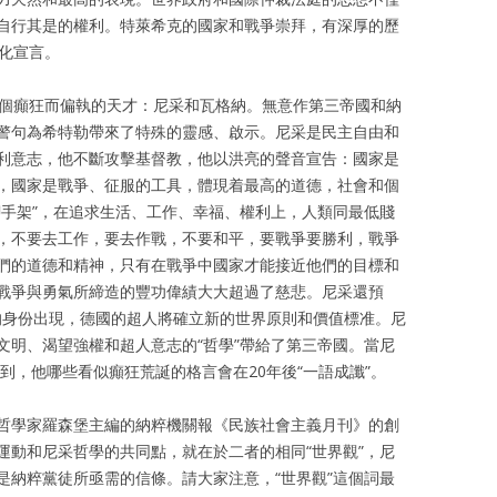
自行其是的權利。特萊希克的國家和戰爭崇拜，有深厚的歷
人化宣言。
兩個癲狂而偏執的天才：尼采和瓦格納。無意作第三帝國和納
警句為希特勒帶來了特殊的靈感、啟示。尼采是民主自由和
利意志，他不斷攻擊基督教，他以洪亮的聲音宣告：國家是
，國家是戰爭、征服的工具，體現着最高的道德，社會和個
腳手架”，在追求生活、工作、幸福、權利上，人類同最低賤
，不要去工作，要去作戰，不要和平，要戰爭要勝利，戰爭
們的道德和精神，只有在戰爭中國家才能接近他們的目標和
戰爭與勇氣所締造的豐功偉績大大超過了慈悲。尼采還預
”的身份出現，德國的超人將確立新的世界原則和價值標准。尼
文明、渴望強權和超人意志的“哲學”帶給了第三帝國。當尼
不到，他哪些看似癲狂荒誕的格言會在20年後“一語成讖”。
哲學家羅森堡主編的納粹機關報《民族社會主義月刊》的創
運動和尼采哲學的共同點，就在於二者的相同“世界觀”，尼
是納粹黨徒所亟需的信條。請大家注意，“世界觀”這個詞最