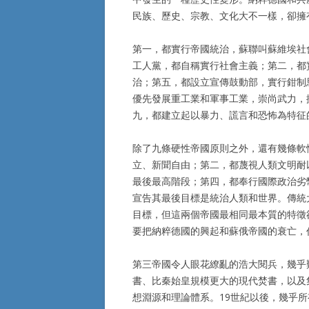
民族、歷史、宗教、文化大不一樣，卻擁
第一，都實行帝國統治，蘇聯叫蘇維埃社
工人黨，都自稱實行社會主義；第二，都
治；第五，都設立宣傳鼓動部，實行鉗制
優先發展重工業和軍事工業，崇尚武力，
九，都建立起以暴力、謊言和恐怖為特征
除了九條硬性帝國原則之外，還有幾條軟
立、新聞自由；第二，都蔑視人類文明耐
最後最高階段；第四，都奉行國際政治劣
宣告其最後目標是統治人類和世界。傳統
目標，但這兩個帝國最相同最本質的特徵
要把納粹德國的興起和蘇俄帝國的衰亡，
第三帝國令人眼花繚亂的浩大閱兵，幾乎
書、比秦始皇規模更大的現代焚書，以及
想淵源和理論體系。19世紀以後，幾乎