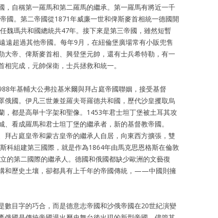
國，自稱第一羅馬和第二羅馬的繼承。第一羅馬有將近一千
羅馬帝國。第二帝國從1871年威廉一世和俾斯麥首相統一德國開
出任魏瑪共和國總統共47年。接下來是第三帝國，雖然短暫
遠遠超過其他帝國。每年9月，在紐倫堡廣場常有小販兜售
勒大帝、俾斯麥首相、興登堡元帥，還有士兵希特勒，有一
首相完成，元帥保衛，士兵拯救和統一。
988年基輔大公弗拉基米爾與拜占庭帝國聯姻，接受基督
罩俄國。伊凡三世兼並羅夫哥羅德共和國，歷代沙皇攫取烏
蘭，都是高舉十字架和聖像。1453年君士坦丁堡被土耳其攻
城、看成羅馬和君士坦丁堡的繼承者，新的基督教帝國。
皇帝、拜占庭皇帝和蒙古皇帝的繼承人自居，向東西方擴張，雙
莫斯科組建第三國際，就是作為1864年由馬克思恩格斯在倫敦
創立的第二國際的繼承人。德國和俄國都缺少歐洲的文藝復
構和歷史土壤，卻都具有上千年的帝國傳統，——中國則擁
是數目字的巧合，而是德意志帝國和沙俄帝國在20世紀演變
產俄國是傳統帝國退出歷史舞台後出現的新型帝國，儘管其