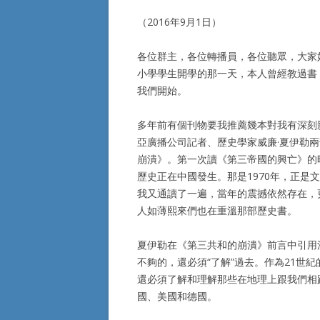
（2016年9月1日）
各位群主，各位轉播員，各位聽眾，大家
小學學生開學的那一天，本人曾經教過書
我們開始。
多年前有個刊物要我推薦幾本對我有深刻
亞廣播公司記者、歷史學家威廉·夏伊勒
崩潰》。第一次讀《第三帝國的興亡》的
歷史正在中國發生。那是1970年，正是文
我又通讀了一遍，當年的震撼依然存在，
人如薄熙來們也在重溫那部歷史書。
夏伊勒在《第三共和的崩潰》前言中引用法
不夠的，還必須“了解”過去。作為21世
還必須了解和理解那些在地理上跟我們相
國、美國和德國。