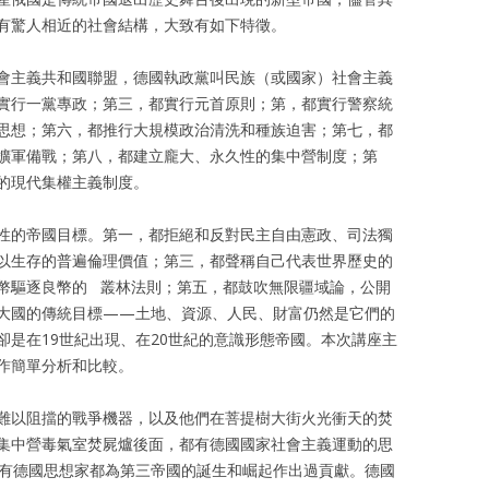
有驚人相近的社會結構，大致有如下特徵。
會主義共和國聯盟，德國執政黨叫民族（或國家）社會主義
實行一黨專政；第三，都實行元首原則；第，都實行警察統
思想；第六，都推行大規模政治清洗和種族迫害；第七，都
擴軍備戰；第八，都建立龐大、永久性的集中營制度；第
的現代集權主義制度。
性的帝國目標。第一，都拒絕和反對民主自由憲政、司法獨
以生存的普遍倫理價值；第三，都聲稱自己代表世界歷史的
幣驅逐良幣的 叢林法則；第五，都鼓吹無限疆域論，公開
大國的傳統目標——土地、資源、人民、財富仍然是它們的
卻是在19世紀出現、在20世紀的意識形態帝國。本次講座主
作簡單分析和比較。
難以阻擋的戰爭機器，以及他們在菩提樹大街火光衝天的焚
集中營毒氣室焚屍爐後面，都有德國國家社會主義運動的思
所有德國思想家都為第三帝國的誕生和崛起作出過貢獻。德國