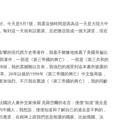
縱論天下
大學時期
審判幽靈
書信往還
八九六四
書法作品
好。今天是9月1號，我選這個時間是因為這一天是大陸大中
，每到這一天就有話要講。且把微信當成一個大講堂，現在
存亡繼絕
體制外時期
浩氣長流
祭祀時代
浩氣長流時期
百人圖
影響的現代西方史學著作，我毫不猶豫地推薦了美國哥倫比
兩部著作，一部是《第三帝國的興亡》、一部是《第三共和的
歐洲思想
流亡時期
時候，我的震撼難以言表，我強烈的感受到這本書所披露的
革。26年以後的1996年《第三帝國的興亡》中文版再版，
東西傳統
重病時期
更加強烈。不只我在重讀《《第三帝國的興亡》，我的同齡
王康先生骨灰墓葬
國詩人兼外交家保羅·克羅岱爾的名言：僅僅“知道”過去是
紀的中國人，我想說，僅僅知道和了解自己的過去是不夠的，
距萬里，在精神上跟我們息息相通的國家。比如俄國、法