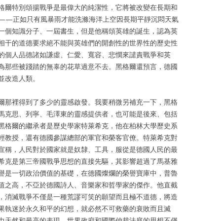
格爾特別頌揚戰爭是最偉大的純潔性，它將被改變在長期和
——正如只有風暴雨才能洗滌海洋上空因長期平靜沉悶天氣
一個知識分子、一屆書生，但是他稱頌英雄的誕生，認為英
相干的道德要求絕不能與英雄們的開創性的世界性的歷史性
的個人品德諸如謙虛、仁愛、寬容、悲憫來譴責戰爭和英
為那些被踐踏的無辜的花草過意不去。黑格爾還預言，德國
並改造人類。
爾那裡得到了多少的靈感啟發。我要稍微另補充一下，黑格
馬克思、列寧、毛澤東的靈感提供者，也可能是後來、包括
黑格爾的繼承者是歷史學家特萊希克，他在柏林大學歷史系
輕教授，還有德國參謀總部的軍官和榮客官僚。特萊希克對
宣稱，人民對於國家就是奴隸、工具，服從是德國人民的最
希克是第三帝國戰爭思想的直接先驅，其影響超過了馬基雅
譽是一切政治價值的基礎，在德國燦爛的榮譽寶庫中，普魯
值之高，不亞於德國詩人、音樂家和哲學家的傑作。他直截
，消滅戰爭不僅是一種荒謬可笑的願望而且極不道德，將造
果執迷於永久和平的幻想，就必然不可救藥的衰敗而且滅
力天然和最高的表現。世界政府和國際仲裁法庭的思想不僅