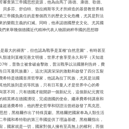
苦審查第三帝國思想資源，他為由馬丁·路德、康德、歌德、
、貝多芬、舒伯特、勃拉姆斯等天才所締造的基督教世界精
第三帝國負責任的是整個西方的歷史文化危機，尤其是對法
來的樂觀主義的幻滅。同時，他承認德國歷史文化、尤其國
。我們來舉幾個德國近代精神代表人物跟納粹帝國的思想聯
是最大的禍害”，但也認為戰爭是某種“自然意圖”，有時甚至
人類達到某種完善文明後，世界才會享受永久和平（天知道
807年，普魯士被拿破侖擊敗，普法戰爭以法國勝利告終，費
告日耳曼民族書》。這次演講深深的激動和啟發了四分五裂
費希特是德國首席哲學家，他認為拉丁民族，尤其是法國
其他民族則是劣等民族，只有日耳曼人才是世界中心的希
與眾不同，只有德國才能開辟一個新紀元，這個新紀元實現
的精英將在德國湧現，完成德國的使命。繼承費希特講座和
遠超過費希特，他的歷史哲學和辯證法曾經啟發了馬克思、
義思想，黑格爾作出了特殊貢獻。黑格爾把國家奉為人類生活
二帝國和希特勒的第三帝國提供了理論基礎。黑格爾指出，
宙，國家就是一切，國家對個人擁有至高無上的權利，而個