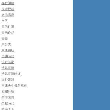
存亡繼絕
學者評析
微信講座
文字
書信往還
書法作品
書畫
未分类
東西傳統
民國時代
流亡時期
浩氣長流
浩氣長流時期
海外媒體
王康先生骨灰墓葬
相關評論
祭悼哀思
祭祀時代
縱論天下