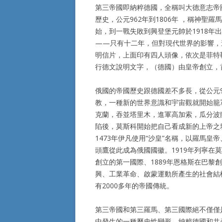
第三帝國即納粹德國，全稱叫大德意志帝
歷史，公元962年到1806年 ，稱神聖
始，到一戰失敗到興登堡元帥於1918年
——只有十二年，但對現代世界的影響，
明信片，上面印有四人頭像，依次是菲特
行德文說明文字，（德國）由皇帝創立，
俄國的帝國歷史跟德國差不多長，從公元
教，一種新的世界意識和宇宙觀就開始籠
克蘭，吞並塔里木，進軍高加索，瓜分波
陷後，莫斯科開始把自己看成新的上帝之
1473年伊凡使用“沙皇”名稱，以羅馬
頭鷹從此成為俄國國徽。1919年列寧在
創立的第一國際、1889年恩格斯在巴黎
興、工業革命、啟蒙運動所產生的社會結
有2000多年的帝國傳統。
第三帝國和第三羅馬、第三國際絕不僅僅
中發生的一種歷史性變形。納粹德國和共