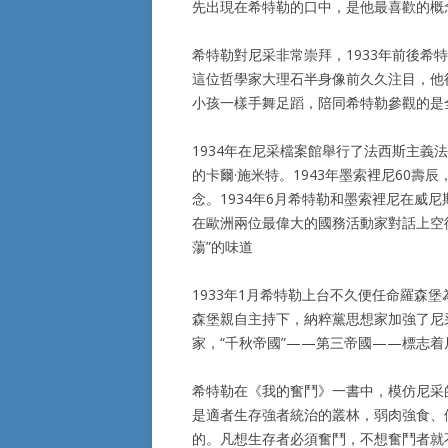
先出現在希特勒的口中，是他最喜歡的概
希特勒對尼采非常崇拜，1933年前後
這位哲學家大理石半身像前久久注目，他
小孩一樣手舞足蹈，陪同希特勒參觀的是
1934年在尼采檔案館舉行了法西斯主
的卡爾·施米特。1943年墨索裡尼60壽
念。1934年6月希特勒和墨索裡尼在威
在歐洲兩位最偉大的國務活動家對話上空
蕩”的味道
1933年1月希特勒上台不久便任命羅森
森堡親自主持下，納粹黨思想家加強了尼
家，“千秋帝國”——第三帝國——標志
希特勒在《我的奮鬥》一書中，模仿尼采
是適者生存強者統治的叢林，弱肉強食、
的。凡想生存者必須奮鬥，不想奮鬥者就