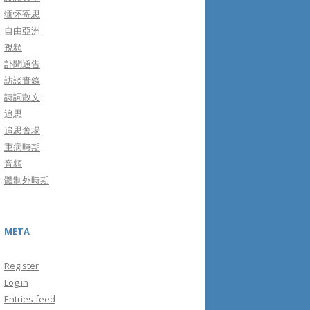
缅怀寄思
自由亞洲
視頻
訃聞通告
訪談實錄
詩詞散文
追思
追思會場
重病時期
音頻
體制外時期
META
Register
Log in
Entries feed