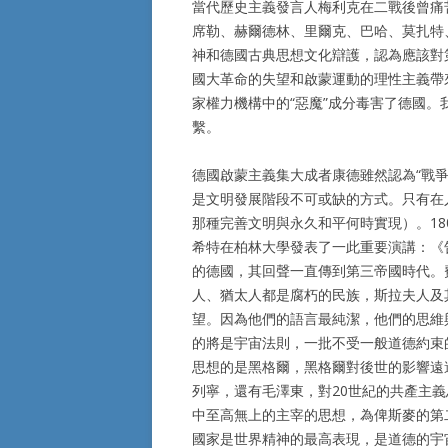
當代歷史主義發言人梅利克在二戰後曾痛
席勒、赫爾德林、里爾克、巴哈、莫扎特
神和德國古典思想文化辯護，認為應該對
國大革命的失望和啟蒙運動的理性主義帶
家權力機構中的“惡魔”成分毒害了德國
繫。
德國啟蒙主義集大成者康德雖然認為“戰爭
是文明發展階段不可或缺的方式。只有在
那種完善文明與永久和平何時實現）。1
希特在柏林大學發表了一此重要演講：《
的德國，其回聲一直傳到第三帝國時代。
人、猶太人都是腐朽的民族，斯拉夫人及
望。因為他們的語言最純潔，他們的思維
的將是宇宙法則，一批不受一般道德約束
思想的是黑格爾，黑格爾對後世的影響遠
列寧，還有毛澤東，對20世紀的共產主
中至高無上的主宰的思想，為俾斯麥的第
國家是世界精神的最高表現，是道德的宇