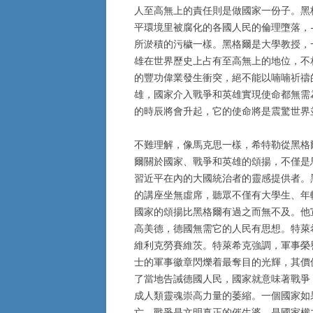
人至高無上的責任則是做國家一份子。黑
平環境里被腐化的各國人民的倫理墮落，
所淤積的污穢一樣。黑格爾是大學教授，
雄在世界歷史上占有至高無上的地位，不
的豐功偉業發生衝突，絕不能以喃喃祈禱
雄，國家介入戰爭和英雄實現使命都無需
的時辰將會升起，它的使命將是震驚世界
不難理解，像馬克思一樣，希特勒從黑格
爾關於國家、戰爭和英雄的頌揚，不僅是
習近平在內的大國統治者的靈感提供者。
的講座坐無虛席，聽眾不僅有大學生、年
國家的頌揚比黑格爾有過之而無不及。他
高美德，德國無需它的人民有思想。特萊
維利克勞賽維茨。特萊希克強調，軍事榮
士的軍事徽章閃爍着最奪目的光輝，其價
了當地告誡德國人民，國家就意味著戰爭
成人類靈魂崇高力量的萎縮。一個國家如
亡。戰爭是文明真正的催生婆，是國家權