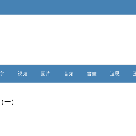
Skip
to
字
視頻
圖片
音頻
書畫
追思
content
俄羅斯精神
大陸媒體
童年時期
微信講座
浩氣長流书画全集
缅怀寄思
（一）
民國時代
海外媒體
少年時期
自由亞洲
乘風歸去
學者評析
詩詞散文
插隊時期
俄羅斯破曉
相關評論