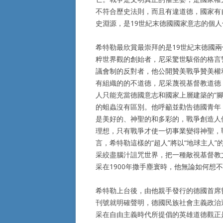
不符合歷史法則，而且有違道德，國家有
史淵源，是19世紀末德國國家意志的個
希特勒最欣賞最崇拜的是19世紀末德國
粹世界觀的創始者，尼采驚世駭俗的格言
議會制的反對者，他公開贊美戰爭贊美權
有組織的的不道德，尼采蔑視基督教道德
人只能充當德國意志和國家上層建築的“
的蛆蟲沒有區別。他呼籲並勸告德國青年
是美好的、神聖的和多彩的，戰爭創造人
理想，只有戰爭才使一切事業變得神聖，
言，希特勒這樣的“超人”將以“地球主人
采絞盡腦汁詛咒世界，把一種敵視基督教
采在1900年撒手塵寰時，他無論如何想
希特勒上台後，由他親手發行的德國首席
刊號就明確聲明，德國民族社會主義政治
采在自由主義時代所提倡的英雄道德觀正