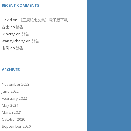
RECENT COMMENTS
David
on
《王康紀念文集》電子版下載
古土
on
訃告
lxinxing
on
訃告
wangyichong
on
訃告
老凤
on
訃告
ARCHIVES
November 2023
June 2022
February 2022
May 2021
March 2021
October 2020
September 2020