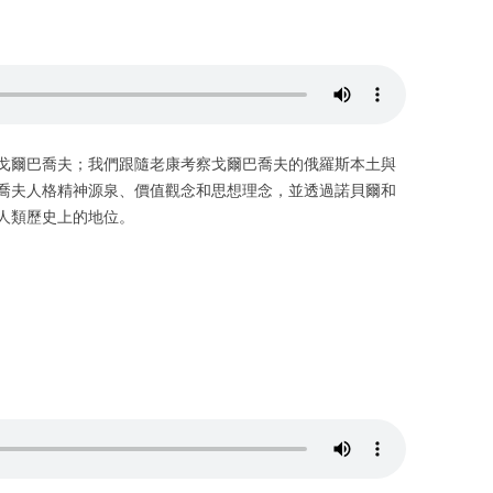
戈爾巴喬夫；我們跟隨老康考察戈爾巴喬夫的俄羅斯本土與
喬夫人格精神源泉、價值觀念和思想理念，並透過諾貝爾和
人類歷史上的地位。