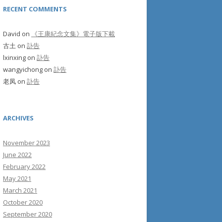
RECENT COMMENTS
David
on
《王康紀念文集》電子版下載
古土
on
訃告
lxinxing
on
訃告
wangyichong
on
訃告
老凤
on
訃告
ARCHIVES
November 2023
June 2022
February 2022
May 2021
March 2021
October 2020
September 2020