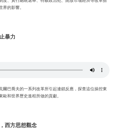
制度、實行總統選舉、特赦政治犯、開放市場經濟等改革措
世界的影響。
止暴力
戈爾巴喬夫的一系列改革所引起連鎖反應，探查這位操控東
東歐和世界歷史進程所做的貢獻。
，西方思想觀念