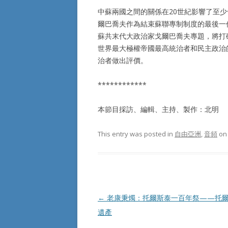
中蘇兩國之間的關係在20世紀影響了至
爾巴喬夫作為結束蘇聯專制制度的最後一
蘇共末代大政治家戈爾巴喬夫專題，將打
世界最大極權帝國最高統治者和民主政治
治者做出評價。
************
本節目採訪、編輯、主持、製作：北明
This entry was posted in
自由亞洲
,
音頻
o
Post
←
老康秉燭：托爾斯泰一百年祭——托
navigation
遺產