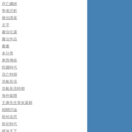
存亡繼絕
學者評析
微信講座
文字
書信往還
書法作品
書畫
未分类
東西傳統
民國時代
流亡時期
浩氣長流
浩氣長流時期
海外媒體
王康先生骨灰墓葬
相關評論
祭悼哀思
祭祀時代
縱論天下