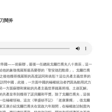
縱論天下
大學時期
審判幽靈
書信往還
八九六四
書法作品
刀闊斧
存亡繼絕
體制外時期
浩氣長流
祭祀時代
浩氣長流時期
百人圖
歐洲思想
流亡時期
東西傳統
重病時期
集權帝國——前蘇聯，最後一任總統戈爾巴喬夫八十壽辰，這一
給他的象徵俄羅斯最高榮譽的「聖安德烈勳章」。戈爾巴喬
年之後他獲得俄羅斯的高度認同和表彰？這位共產主義世界的
王康先生骨灰墓葬
期間訪問中國，此後，一方面中國的極權統治者們因為動用武力
另一方面蘇聯和東歐的共產主義世界鐵幕坍塌、土崩瓦解。
的共產皇帝則獲得了諾貝爾和平獎。除了戈爾巴喬夫，這個
一位極權領袖。這次《華盛頓手記》「老康秉燭」，借戈爾
家王康介紹戈爾巴喬夫在當政六年期間，在極權政治制度內