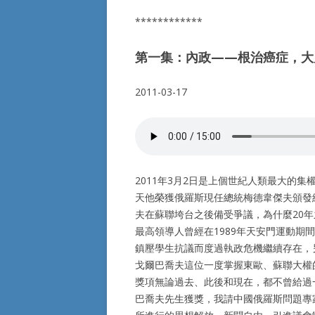
************
第一集：內政——根治癌症，大
2011-03-17
2011年3月2日是上個世紀人類最大的
天他榮獲俄羅斯現任總統梅德韋傑夫頒發
夫在蘇聯垮台之後備受爭議，為什麼20
最高領導人曾經在1989年天安門運動
鎮壓學生抗議而度過執政危機繼續存在，
戈爾巴喬夫這位一度掌握東歐、蘇聯大權
獎項無論過去、此後和現在，都不曾給過
巴喬夫先生獲獎，我請中國俄羅斯問題專