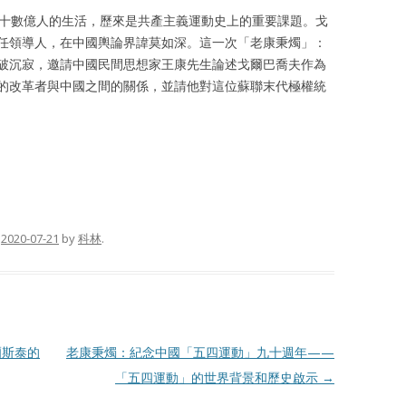
少十數億人的生活，歷來是共產主義運動史上的重要課題。戈
任領導人，在中國輿論界諱莫如深。這一次「老康秉燭」：
破沉寂，邀請中國民間思想家王康先生論述戈爾巴喬夫作為
的改革者與中國之間的關係，並請他對這位蘇聯末代極權統
n
2020-07-21
by
科林
.
爾斯泰的
老康秉燭：紀念中國「五四運動」九十週年——
「五四運動」的世界背景和歷史啟示
→