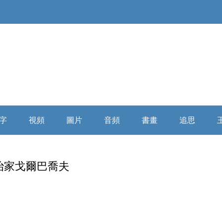
Skip
to
字
視頻
圖片
音頻
書畫
追思
content
俄羅斯精神
大陸媒體
童年時期
微信講座
浩氣長流书画全集
缅怀寄思
治家戈爾巴喬夫
民國時代
海外媒體
少年時期
自由亞洲
乘風歸去
學者評析
詩詞散文
插隊時期
俄羅斯破曉
相關評論