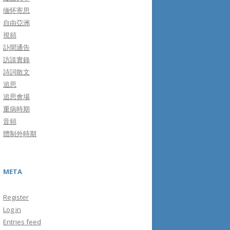
缅怀寄思
自由亞洲
視頻
訃聞通告
訪談實錄
詩詞散文
追思
追思會場
重病時期
音頻
體制外時期
META
Register
Log in
Entries feed