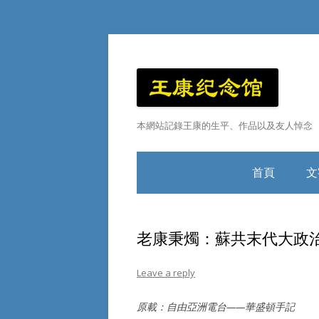
本網站記錄王康的生平、作品以及友人悼念
首頁
文
王康小傳
老康秉燭：蘇共末代大政
Leave a reply
原載：自由亞洲電台——華盛頓手記