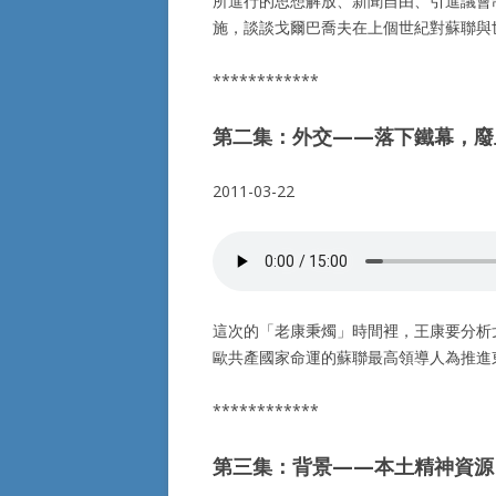
所進行的思想解放、新聞自由、引進議會
施，談談戈爾巴喬夫在上個世紀對蘇聯與
************
第二集：外交——落下鐵幕，廢
2011-03-22
這次的「老康秉燭」時間裡，王康要分析
歐共產國家命運的蘇聯最高領導人為推進
************
第三集：背景——本土精神資源