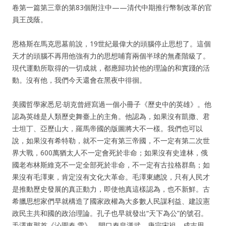
卷第一篇第三章的第83個附注中——清代中期推行幣制改革的官
員王茂蔭。
恩格斯在馬克思墓前說，19世紀最偉大的頭腦停止思想了。這個
天才的頭腦不再用他強有力的思想哺育兩個半球的無產階級了。
現代運動所取得的一切成就，都應歸功於他的理論的和實踐的活
動。沒有他，我們今天還會在黑夜中徘徊。
美國哲學家悉尼·胡克曾經寫過一個小冊子《歷史中的英雄》。他
認為英雄是人類歷史舞臺上的主角。他認為，如果沒有凱撒、君
士坦丁、亞歷山大，羅馬帝國的版圖將大不一樣。我們也可以
說，如果沒有希特勒，就不一定有第三帝國，不一定有第二次世
界大戰，600萬猶太人不一定會死於非命；如果沒有史達林，俄
國老布林斯維克不一定全部死於非命，不一定有古拉格群島；如
果沒有毛澤東，肯定沒有文化大革命。毛澤東總說，只有人民才
是推動歷史發展的真正動力，即使他真這樣認為，也不新鮮。古
希臘思想家們早就構造了國家政權為大多數人民謀利益、建設憲
政民主共和國的政治理論。孔子也早就發出“天下為公”的號召。
毛澤東那首《沁園春.雪》，開口秦皇漢武、唐宗宋祖、成吉思