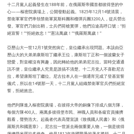
十二月黨人起義發生在188年前，在俄羅斯帝國首都彼得堡的中
心——樞密院廣場上，公開發動起義。1825年12月14號清晨，
禁衛軍軍官們率領禁衛軍莫斯科團和榴彈兵團3200人，從兵營出
發。軍官們刀劍出鞘，士兵們荷槍實彈，他們沿途高呼口號：“拒
絕宣誓！”“拒絕效忠！”“憲法萬歲！”“俄羅斯萬歲！”
亞歷山大一世12月1號突然病亡，皇位繼承出現問題。本該由亞
歷山大的大弟弟康斯坦丁繼承王位，康斯坦丁正和一個波蘭女子
戀愛，對皇權沒有興趣，因此轉給他的弟弟尼古拉。當時交通通
訊不便，皇位繼承人究竟是誰搞不清楚。十二月党人不喜歡尼古
拉，希望康斯坦丁繼位。尼古拉本人在一個通宵完成了登基宣誓
儀式，所以在14號那一天，十二月黨人組織禁衛軍官兵們拒絕宣
誓，拒絕效忠。
他們列隊進入樞密院廣場，在彼得大帝的銅像下排成八個方隊，
每個方隊400人。兩萬多彼得堡市民、神職人員和各級官員擁擠
觀看，聲勢浩大。起義者代表高聲宣讀《致俄國人民書》和《俄
羅斯共和國憲章》。尼古拉一世派去兩個重要人物，一個是彼得
堡總督米羅拉多維奇，他是1812年衛國戰爭的著名將領，十二月