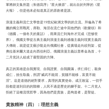
軍將帥文集所題（朱德寫序）“星火燎原“，就出自於列寧的《星
火報》，但是他未必知道真正的原創者是誰。
浪漫主義和流亡文學曾是19世紀歐洲文學的的主流。拜倫為了希
臘的獨立而戰死，席勒、海涅在流亡途中寫他們的《歡樂頌》和
《德國，一個冬天的童話》，雨果流亡到海外才完成《悲慘世
界》。俄國文學從古典主義到浪漫主義到感傷主義到現實主義四
大傳統，就是從文藝沙龍走向俄國社會，從廣場走向絞刑架，從
弗拉基米爾大道走向西伯利亞。俄國浪漫主義以普希金為首，十
二月党詩人組成了最堅固的方陣。
真正的英雄是自我實現、自我證實、自我圓滿，求仁得仁，殺身
成仁，捨生取義，所謂“威武不能屈，貧賤不能移，富貴不能
淫”。這是道德的絕對要求，真理的真實使命。成王敗寇，一切手
段都是達到目的的階梯，人民不過是歷史的腳手架。十二月党人
拒絕了這種流氓哲學，因為他們是貴族，是殉道者，是聖徒。
貴族精神（四）：理想主義