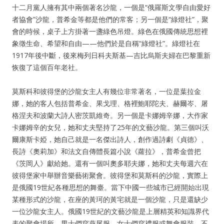
十二月黨人擁有其中兩個著名沙龍，一個是“俄羅斯文學自由愛好
者協會”沙龍，普希金等都是他們的常客；另一個是“綠燈社”，聚
會的時候，桌子上方掛著一盞綠色吊燈。綠色在俄國傳統思想裡
象徵生命、希望和自由——他們於是自稱“綠燈社”。綠燈社在
1917年後中斷，後來梅列日科夫斯基—吉比烏斯夫婦在巴黎重新
恢復了這個百年老社。
莫斯科和彼得堡的沙龍女主人有幾位非常著名，一位是葉拉金
娜，她的客人包括普希金、果戈理、格裡鮑耶陀夫、赫爾岑、屠
格涅夫和波蘭大詩人密茨凱維奇。另一個是卡娜姆辛娜，大作家
卡娜姆辛的女兒，她和丈夫堅持了25年的文藝沙龍。第三個叫沃
爾康斯卡婭，她自己就是一名傑出詩人，創作過詩劇《貞德》、
長詩《奧莉加》和法文自傳體長篇小說《蘿拉》，普希金曾把
《茨岡人》獻給她。還有一個叫奧多耶夫娜，她和丈夫每週六在
彼得堡家中舉辦音樂藝術聚會。彼得堡和莫斯科的沙龍，實際上
是俄國19世紀各種思想的舞臺。當下中國一些城市已經開始出現
某種形式的沙龍，在座的黃珂的黃宅就是一個沙龍，只是還缺少
一位沙龍女主人。俄國19世紀的文藝沙龍是上層精英和知識界代
表的聚會場所，男士們穿燕尾服，女士們穿禮服或舞會服裝，不