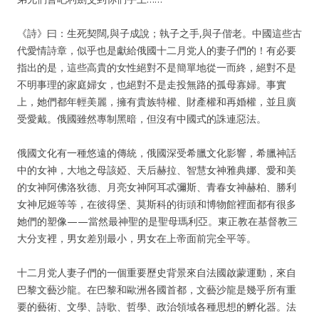
《詩》曰：生死契闊,與子成說；執子之手,與子偕老。中國這些古
代愛情詩章，似乎也是獻給俄國十二月党人的妻子們的！有必要
指出的是，這些高貴的女性絕對不是簡單地從一而終，絕對不是
不明事理的家庭婦女，也絕對不是走投無路的孤母寡婦。事實
上，她們都年輕美麗，擁有貴族特權、財產權和再婚權，並且廣
受愛戴。俄國雖然專制黑暗，但沒有中國式的誅連惡法。
俄國文化有一種悠遠的傳統，俄國深受希臘文化影響，希臘神話
中的女神，大地之母該婭、天后赫拉、智慧女神雅典娜、愛和美
的女神阿佛洛狄德、月亮女神阿耳忒彌斯、青春女神赫柏、勝利
女神尼姬等等，在彼得堡、莫斯科的街頭和博物館裡面都有很多
她們的塑像——當然最神聖的是聖母瑪利亞。東正教在基督教三
大分支裡，男女差別最小，男女在上帝面前完全平等。
十二月党人妻子們的一個重要歷史背景來自法國啟蒙運動，來自
巴黎文藝沙龍。在巴黎和歐洲各國首都，文藝沙龍是幾乎所有重
要的藝術、文學、詩歌、哲學、政治領域各種思想的孵化器。法