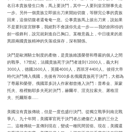
名日本貴族發生口角，馬上要決鬥，其中一人要到皇宮辦事先走
一步。另外一個貴族立即拔出刀來開始切腹，等辦完公事的貴族
回來，這個切腹者還奄奄一息。公事貴族馬上拔出刀來，說如果
不是要到皇宮辦事，我絕對不會讓你先走一步——我的劍和你的
劍一樣鋒利，說完就刺進自己胸口。某種意義上，中日後來的差
異跟兩國貴族精神的失落或保存，深有關係。
決鬥是歐洲騎士制度的產物，是貴族維護榮譽和尊嚴的個人之間
的戰爭。17世紀，法國貴族死于決鬥者達到12000人，義大利
3000人，德國2600人，英國4000人，西班牙4400人。彼得大帝
時代決鬥傳入俄國，先後有7000多名俄國貴族死于決鬥，大都為
了尊嚴和榮譽。俄國眾多詩人作家都曾捲入決鬥：普希金、萊蒙
托夫、格裡鮑耶多夫死於決鬥，赫爾岑、涅克拉索夫、屠格涅
夫、托爾斯泰……
美國沒有貴族傳統，但是一度也盛行決鬥。從獨立戰爭到南北戰
爭八、九十年間，美國軍官死于決鬥者占總傷亡人數的三分之
二。這種傳統一直傳到現在，變成一種民間習俗。現在，美國還