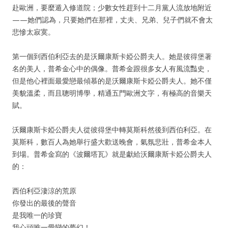
赴歐洲，要麼遁入修道院；少數女性趕到十二月黨人流放地附近
——她們認為，只要她們在那裡，丈夫、兄弟、兒子們就不會太
悲慘太寂寞。
第一個到西伯利亞去的是沃爾康斯卡婭公爵夫人。她是彼得堡著
名的美人，普希金心中的偶像。普希金跟很多女人有風流豔史，
但是他心裡面最愛戀最傾慕的是沃爾康斯卡婭公爵夫人。她不僅
美貌溫柔，而且聰明博學，精通五門歐洲文字，有極高的音樂天
賦。
沃爾康斯卡婭公爵夫人從彼得堡中轉莫斯科然後到西伯利亞。在
莫斯科，數百人為她舉行盛大歡送晚會，氣氛悲壯，普希金本人
到場。普希金寫的《波爾塔瓦》就是獻給沃爾康斯卡婭公爵夫人
的：
西伯利亞淒涼的荒原
你發出的最後的聲音
是我唯一的珍寶
我心頭唯一愛戀的夢幻！