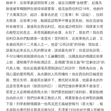
格林卡，近衛軍參謀部陸軍上校，遠征法國獲“金槍獎”。起義失
敗後被單獨關押在彼得保羅要塞，後流放西伯利亞18年。他創作
了大量寓言詩、組詩，最著名的是《三套車》和《囚徒》。拉耶
夫斯基，近衛軍少校，鮑羅廷諾戰爭中獲金質長劍。他在流放地
幹各種苦活，最後死在西伯利亞。他在遺詩裡寫到：我懷著大理
石般堅定的意志，承受我嚴酷的命運。永別了，朋友們！我在西
伯利亞為你們點燃第一道霞光！雷列耶夫，近衛軍炮兵上尉，五
名被絞死的十二月黨人之一。他是“公民詩派”的領袖：我知道，
誰最先起來反抗人民的壓迫者，誰就最先倒下；但是請告訴我，
不付出犧牲就能贖得自由？丘赫爾別凱，法國血統的俄國近衛軍
上校，通曉幾乎所有歐洲語言，是俄國“英雄主義”和“悲劇史詩”的
代表人物。他在起義廣場高聲朗讀自己的詩作：我將為自由，為
我心靈的愛而戰死，為光榮的人民而犧牲！他在西伯利亞極度貧
困，雙目失明，最後死在礦井下。奧托耶夫斯基，他最著名的作
品是答普希金的《致西伯利亞》：我們悲慘的事業將不會落空，
星星之火必將燃成熊熊火焰！我們要把鎖鏈打成利劍，重新點燃
自由的火炬！我們信奉東正教的人民，將重新集合在神聖的旗幟
下面！列寧創辦俄國第一份馬克思主義秘密報刊《星火報》，報
名就取自奧托耶夫斯基這兩句詩。毛澤東1956年給中國人民解放