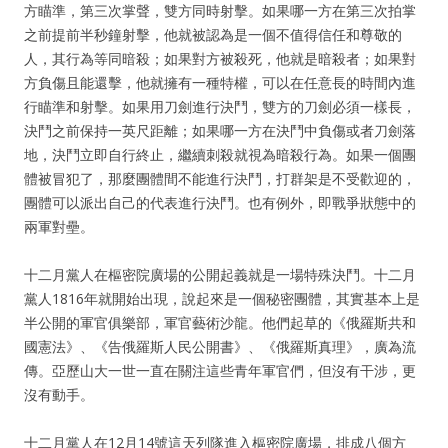
方瞄準，第三次掌聲，雙方同時射擊。如果哪一方在第三次拍掌
之前提前半秒鐘射擊，他就被認為是一個不值得信任和尊敬的
人，其行為等同暗殺；如果對方被殺死，他就是暗殺者；如果對
方負傷且能還擊，他就擁有一種特權，可以在任意長的時間內進
行瞄準和射擊。如果用刀劍進行決鬥，雙方的刀劍必須一樣長，
決鬥之前保持一英尺距離；如果哪一方在決鬥中負傷或者刀劍落
地，決鬥立即自行終止，繼續刺殺就視為暗殺行為。如果一個團
體被冒犯了，那麼團體間不能進行決鬥，打群架是不受歡迎的，
團體可以派出自己的代表進行決鬥。也有例外，即戰爭狀態中的
兩軍對壘。
十二月黨人在樞密院廣場的公開起義就是一場特殊決鬥。十二月
黨人1816年就開始出現，說起來是一個秘密團體，其實基本上是
半公開的軍官俱樂部，軍官藝術沙龍。他們起草的《俄羅斯共和
國憲法》、《告俄羅斯人民公開書》、《俄羅斯真理》，廣為流
傳。亞歷山大一世一直在關注這些青年軍官們，但沒有干涉，更
沒有動手。
十二月黨人在12月14號這天列隊進入樞密院廣場，排成八個方