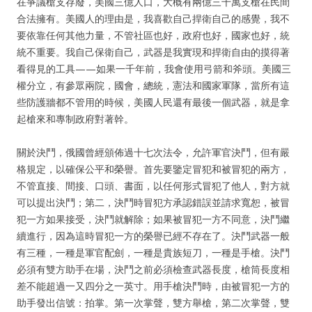
在爭議槍支存廢，美國三億人口，大概有兩億三千萬支槍在民間
合法擁有。美國人的理由是，我喜歡自己捍衛自己的感覺，我不
要依靠任何其他力量，不管社區也好，政府也好，國家也好，統
統不重要。我自己保衛自己，武器是我實現和捍衛自由的摸得著
看得見的工具——如果一千年前，我會使用弓箭和斧頭。美國三
權分立，有參眾兩院，國會，總統，憲法和國家軍隊，當所有這
些防護牆都不管用的時候，美國人民還有最後一個武器，就是拿
起槍來和專制政府對著幹。
關於決鬥，俄國曾經頒佈過十七次法令，允許軍官決鬥，但有嚴
格規定，以確保公平和榮譽。首先要鑒定冒犯和被冒犯的兩方，
不管直接、間接、口頭、書面，以任何形式冒犯了他人，對方就
可以提出決鬥；第二，決鬥時冒犯方承認錯誤並請求寬恕，被冒
犯一方如果接受，決鬥就解除；如果被冒犯一方不同意，決鬥繼
續進行，因為這時冒犯一方的榮譽已經不存在了。決鬥武器一般
有三種，一種是軍官配劍，一種是貴族短刀，一種是手槍。決鬥
必須有雙方助手在場，決鬥之前必須檢查武器長度，槍筒長度相
差不能超過一又四分之一英寸。用手槍決鬥時，由被冒犯一方的
助手發出信號：拍掌。第一次掌聲，雙方舉槍，第二次掌聲，雙