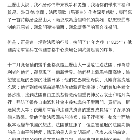
亞歷山大說，我不給你們帶來戰爭和災難，我給你們帶來幸福和
貿易。魯日·德·李爾，法國國歌《馬賽曲》作者深受感動，專門寫
了一首詩獻給亞歷山大：願您成為這個時代的英雄，願您懲罰專
制的罪惡者，願您開導法蘭西，願您讓我們的百合花盛開。
但是，正是這一場對法國的征服，拉開了11年之後（1825年）俄
國禁衛軍官兵在俄國首都中心廣場公開武裝起義的序幕。
十二月党領袖們幾乎全都跟隨亞歷山大一世遠征過法國，作為勝
利者的他們，卻發現了一個新世界。他們登上蒙馬特爾高地，眺
望被征服的巴黎的壯麗日落；他們在巴黎聖母院、凡爾賽宮流連
忘返；他們到盧梭墓前憑弔這位啟蒙運動宗師；他們參加各種文
藝沙龍，接觸法國自由主義基督教兩個重要神父西哀士和格列高
裡，拜訪了很多自由派和社會主義知識份子聖西門、貢斯當、斯
達爾夫人等；俄羅斯軍官和法國共濟會的重要成員結下了深厚的
個人聯繫。當他們從法國回來的時候，腦子裡帶著一整套全面地
根本地變革俄國的想法。法國被征服了，但是被征服的法國高揚
的是自由平等博愛，體現的是人道文明高尚，代表未來的前途。
而戰勝法國的俄國還在實行農奴制、沙皇專制和野蠻的鞭刑，憲