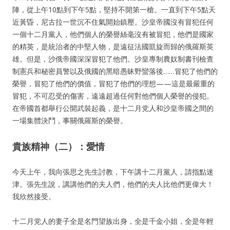
陣，從上午10點到下午5點，堅持不開第一槍。一直到下午5點天
近黃昏，尼古拉一世沉不住氣開始鎮壓。沙皇帝國沒有冒犯任何
一個十二月黨人，他們個人的榮譽絲毫沒有被冒犯，他們是國家
的精英，是統治者的中堅人物，是遠征法國凱旋而歸的俄羅斯英
雄。但是，沙俄帝國深深冒犯了他們。沙皇專制農奴制書刊檢查
制憲兵和秘密員警以及俄國的黑暗愚昧野蠻落後……冒犯了他們的
榮譽，冒犯了他們的價值，冒犯了他們的理想——這是最嚴重的
冒犯，不可忍受的傷害，遠遠超過任何對他們個人榮譽的侵犯。
在帝國首都舉行公開武裝起義，是十二月党人和沙皇帝國之間的
一場集體決鬥，事關俄羅斯的榮譽。
貴族精神（二）：愛情
今天上午，我向張思之先生討教，下午講十二月黨人，請指點迷
津。張先生說，講講他們的夫人們，他們的夫人比他們更偉大！
我欣然接受。
十二月党人的妻子全是名門望族出身，全是千金小姐，全是年輕