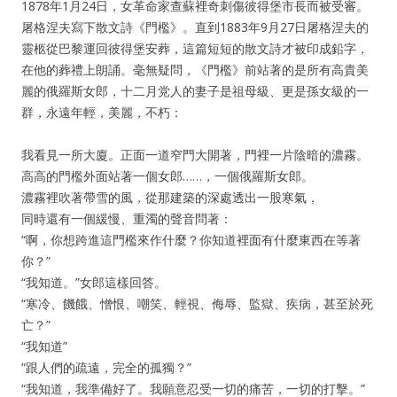
1878年1月24日，女革命家查蘇裡奇刺傷彼得堡市長而被受審。
屠格涅夫寫下散文詩《門檻》。直到1883年9月27日屠格涅夫的
靈柩從巴黎運回彼得堡安葬，這篇短短的散文詩才被印成鉛字，
在他的葬禮上朗誦。毫無疑問，《門檻》前站著的是所有高貴美
麗的俄羅斯女郎，十二月党人的妻子是祖母級、更是孫女級的一
群，永遠年輕，美麗，不朽：
我看見一所大廈。正面一道窄門大開著，門裡一片陰暗的濃霧。
高高的門檻外面站著一個女郎……，一個俄羅斯女郎。
濃霧裡吹著帶雪的風，從那建築的深處透出一股寒氣，
同時還有一個緩慢、重濁的聲音問著：
“啊，你想跨進這門檻來作什麼？你知道裡面有什麼東西在等著
你？”
“我知道。”女郎這樣回答。
“寒冷、饑餓、憎恨、嘲笑、輕視、侮辱、監獄、疾病，甚至於死
亡？”
“我知道”
“跟人們的疏遠，完全的孤獨？”
“我知道，我準備好了。我願意忍受一切的痛苦，一切的打擊。”