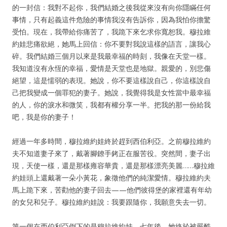
的一封信：我對不起你，我們結婚之後我從來沒有向你隱瞞任何
事情，只有起義這件危險的事情我沒有告訴你，因為我怕你擔驚
受怕。現在，我帶給你痛苦了，我跪下來乞求你寬恕我。穆拉維
約娃悲痛欲絕，她馬上回信：你不要對我說這樣的語言，讓我心
碎。我們結婚三個月以來是我最幸福的時刻，我像在天堂一樣。
我知道沒有永恆的幸福，愛情是天堂也是地獄。親愛的，別悲傷
絕望，這是懦弱的表現。她說，你不要這樣說自己，你這樣說自
己把我變成一個罪犯的妻子。她說，我覺得我是女性當中最幸福
的人，你的淚水和微笑，我都有權分享一半。把我的那一份給我
吧，我是你的妻子！
經過一年多時間，穆拉維約娃終於趕到西伯利亞。之前穆拉維約
夫不知道妻子來了，戴著腳鐐手銬正在服苦役。突然間，妻子出
現，天使一樣，還是那樣雍容華貴，還是那樣漂亮美麗……穆拉維
約娃頭上還戴著一朵小黃花，象徵他們的純潔愛情。穆拉維約夫
馬上跪下來，苦勸他的妻子回去——他們彼得堡的家裡還有年幼
的女兒和兒子。穆拉維約娃說：我要跟隨你，我願意失去一切。
第一個在西伯利亞倒下的是穆拉維約娃。七年後，她終於被嚴酷