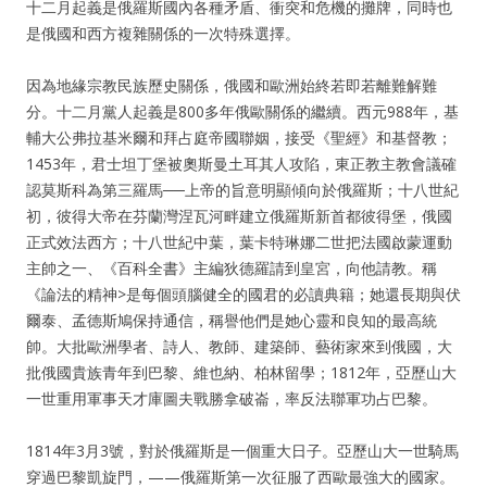
十二月起義是俄羅斯國內各種矛盾、衝突和危機的攤牌，同時也
是俄國和西方複雜關係的一次特殊選擇。
因為地緣宗教民族歷史關係，俄國和歐洲始終若即若離難解難
分。十二月黨人起義是800多年俄歐關係的繼續。西元988年，基
輔大公弗拉基米爾和拜占庭帝國聯姻，接受《聖經》和基督教；
1453年，君士坦丁堡被奧斯曼土耳其人攻陷，東正教主教會議確
認莫斯科為第三羅馬──上帝的旨意明顯傾向於俄羅斯；十八世紀
初，彼得大帝在芬蘭灣涅瓦河畔建立俄羅斯新首都彼得堡，俄國
正式效法西方；十八世紀中葉，葉卡特琳娜二世把法國啟蒙運動
主帥之一、《百科全書》主編狄德羅請到皇宮，向他請教。稱
《論法的精神>是每個頭腦健全的國君的必讀典籍；她還長期與伏
爾泰、孟德斯鳩保持通信，稱譽他們是她心靈和良知的最高統
帥。大批歐洲學者、詩人、教師、建築師、藝術家來到俄國，大
批俄國貴族青年到巴黎、維也納、柏林留學；1812年，亞歷山大
一世重用軍事天才庫圖夫戰勝拿破崙，率反法聯軍功占巴黎。
1814年3月3號，對於俄羅斯是一個重大日子。亞歷山大一世騎馬
穿過巴黎凱旋門，——俄羅斯第一次征服了西歐最強大的國家。