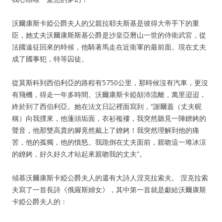
沃爾康斯卡婭公爵夫人的父親拉耶夫斯基是彼得大帝手下的重
臣，她丈夫沃爾康斯斯基公爵是沙皇亞曆山一世的侍衛武官，從
法國遠征回來的時候，他騎著馬走在近衛軍的最前面。現在丈夫
成了國事犯，特等囚徒。
從莫斯科到西伯利亞的路程有5750公里，那時候沒有汽車，更沒
有飛機，得走一年多時間。沃爾康斯卡婭顛沛流離，萬里迢迢，
終於到了西伯利亞。她在法文日記裡面寫到，“謝爾蓋（丈夫昵
稱）向我撲來，他蓬頭垢面，衣衫襤褸，我突然聽見一陣鐐銬的
聲音，他那雙高貴的腳竟然戴上了鐐銬！我突然理解到他的痛
苦，他的孤獨，他的憤怒。我跪倒在丈夫面前，親吻這一堆冰涼
的鐐銬，好久好久才站起來親吻我的丈夫”。
傾慕沃爾康斯卡婭公爵夫人的還有大詩人涅克拉索夫。 涅克拉索
夫寫了一首長詩《俄羅斯婦女》，其中第一首就是獻給沃爾康斯
卡婭公爵夫人的：