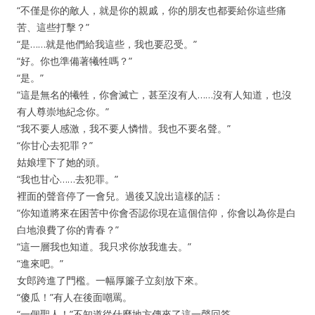
“不僅是你的敵人，就是你的親戚，你的朋友也都要給你這些痛
苦、這些打擊？”
“是……就是他們給我這些，我也要忍受。”
“好。你也準備著犧牲嗎？”
“是。”
“這是無名的犧牲，你會滅亡，甚至沒有人……沒有人知道，也沒
有人尊崇地紀念你。”
“我不要人感激，我不要人憐惜。我也不要名聲。”
“你甘心去犯罪？”
姑娘埋下了她的頭。
“我也甘心……去犯罪。”
裡面的聲音停了一會兒。過後又說出這樣的話：
“你知道將來在困苦中你會否認你現在這個信仰，你會以為你是白
白地浪費了你的青春？”
“這一層我也知道。我只求你放我進去。”
“進來吧。”
女郎跨進了門檻。一幅厚簾子立刻放下來。
“傻瓜！”有人在後面嘲罵。
“一個聖人！”不知道從什麼地方傳來了這一聲回答