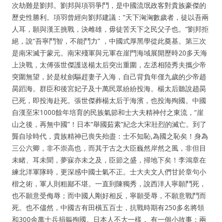
次劫難是劉邦。劉邦與項羽爭鬥，是中國流氓政客對貴族豪傑的
歷史性勝利。項羽曾經向劉邦建議：“天下洶洶數歲者，徒以吾兩
人耳，願與漢王挑戰，決雌雄，毋徒苦天下之民父子也。”劉邦拒
絕，說“吾寧鬥智，不能鬥力” ，中國式厚黑學從此奠基。第三次
是南宋滅于蒙元。南宋殘軍與元軍在崖門海域展開歷時20多天海
上決戰，太傅張世傑護送楊太后突出重圍，左丞相陸秀夫攜少帝
突圍無望，於是杖劍驅趕妻子入海，自己背負年僅九歲的少帝趙
昺蹈海。群臣和後宮妃子及十萬民眾紛紛投海。楊太后聽說趙昺
已死，即投海赴死。張世傑葬楊太后于海濱，也投海殉國。中國
自漢至宋1000餘年培育的民族氣節和士大夫精神付之東流，“崖
山之後，再無中國”！日本“舉國茹素”紀念大宋壯烈的滅亡。到了
龔自珍時代，貴族精神已喪失殆盡：士不知恥,為國之恥矣！身為
三公六卿，非不崇高也，而其于古之大臣巍然岸然之風，非但目
未睹、耳未聞，夢寐亦未之及，臣節之盛，掃地下矣！李鴻章在
練北洋軍隊時，更深感中國士氣不正。士大夫文人們甘於章句小
楷之術，軍人則粗鄙不堪。一直到陳獨秀，說西洋人寧願鬥死，
也不願意受侮辱；而中國人剛好相反，寧願受辱，不願意戰鬥而
死。也不儘然，中國古有田橫五百士，抗戰時期有250多名將領
和300余萬士兵捐軀殉國。日本人不大一樣， 有一個小故事：兩