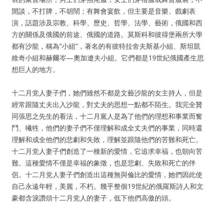
閒談，不打牌，不胡鬧；有舞會宴飲，但主要是音樂、戲劇表
演，話題涉及宗教、科學、歷史、哲學、法學、藝術，俄國和西
方的關係及俄國的前途、俄國的道路。莫斯科和彼得堡兩所大學
都有沙龍，稱為“小組”，著名的有彼特拉舍夫斯基小組、斯坦凱
維奇小組和赫爾岑—奧加遼夫小組。它們都是19世紀俄國產生思
想巨人的地方。
十二月党人妻子們，她們雖然不都是文藝沙龍的女主持人，但是
經常跟隨丈夫出入沙龍，對丈夫的思想一點都不陌生。我完全贊
同張思之先生的看法，十二月黨人是為了他們的理想和事業而奮
鬥、犧牲，他們的妻子們不僅理解和成全丈夫們的事業，同時還
理解和成全他們的悲劇和失敗，理解並跟隨他們的苦難和死亡。
十二月党人妻子們創造了一種新的愛情，它追求幸福，也朝向苦
難。這種愛情不僅是幸福的象徵，也是悲劇、失敗和死亡的伴
侶。十二月党人妻子們創造出這種無與倫比的愛情，她們因此使
自己永遠年輕，美麗，不朽。幾乎整個19世紀的俄羅斯詩人和文
豪都含淚讚頌十二月党人的妻子，低下他們高傲的頭。