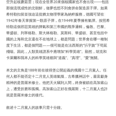
空升起核蘑菇雲；現在全世界20來個核國家也不會出現───包括
那個流氓成性的北朝鮮，做夢也想不到會拼命製造原子彈。如果
希特勒扣留並強迫這批猶太物理學家為納粹服務，德國可望在
1942年春天掌握第一顆原子彈，在1944年夏季擁有氫彈。按照希
特勒這個邪惡英雄的脾氣和第三帝國的戰爭邏輯，倫敦、巴黎、
華盛頓、列寧格勒、斯大林格勒、莫斯科、華盛頓、甚至包括中
國的上海和北京還在不在地球上，都是問題；世界會在哪一種制
度下生活，都是個問題——很可能是在法西斯的“卐字旗”下苟延
殘喘。因此，人類英雄譜系中應增加“科學英雄”。顯然，胡克和
卡萊爾和我本人的科學英雄都與“道義”、“真理”、“愛”無關。
本文的主角是188年前在彼得堡公開起義的俄國十二月黨人。任
何人都不能否定十二月党人英雄氣慨，古希臘神話中，最富獻身
精神的是普羅米修士。他把天火竊到人間，終身被鎖在高加索山
上，遭受折磨和孤獨。高加索山正好在俄羅斯，十二月黨人也許
就是普羅米修士的後代。
敘述十二月黨人的故事只需十分鐘。