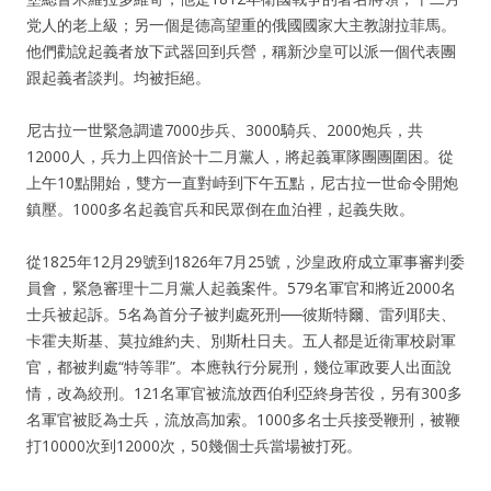
党人的老上級；另一個是德高望重的俄國國家大主教謝拉菲馬。
他們勸說起義者放下武器回到兵營，稱新沙皇可以派一個代表團
跟起義者談判。均被拒絕。
尼古拉一世緊急調遣7000步兵、3000騎兵、2000炮兵，共
12000人，兵力上四倍於十二月黨人，將起義軍隊團團圍困。從
上午10點開始，雙方一直對峙到下午五點，尼古拉一世命令開炮
鎮壓。1000多名起義官兵和民眾倒在血泊裡，起義失敗。
從1825年12月29號到1826年7月25號，沙皇政府成立軍事審判委
員會，緊急審理十二月黨人起義案件。579名軍官和將近2000名
士兵被起訴。5名為首分子被判處死刑──彼斯特爾、雷列耶夫、
卡霍夫斯基、莫拉維約夫、別斯杜日夫。五人都是近衛軍校尉軍
官，都被判處“特等罪”。本應執行分屍刑，幾位軍政要人出面說
情，改為絞刑。121名軍官被流放西伯利亞終身苦役，另有300多
名軍官被貶為士兵，流放高加索。1000多名士兵接受鞭刑，被鞭
打10000次到12000次，50幾個士兵當場被打死。