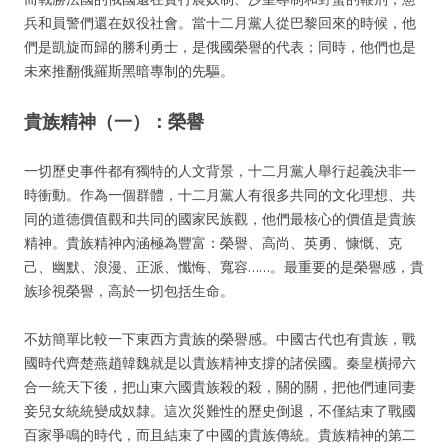
兵和員警們還在奴役社會。當十二月黨人從巴黎回來的時候，他
們是凱旋而歸的勝利勇士，是俄國榮譽的代表；同時，他們也是
未來推翻俄羅斯黑暗專制的先驅。
貴族精神（一）：榮譽
一切歷史事件都有獨特的人文背景，十二月黨人舉行起義決非一
時衝動。作為一個群體，十二月黨人有很多共同的文化理想、共
同的道德價值觀和共同的國家民族觀，他們最核心的價值是貴族
精神。貴族精神內涵極為豐富：榮譽、高尚、英勇、慷慨、克
己、幽默、浪漫、正派、懺悔、寬容……。最重要的是榮譽感，貴
族珍視榮譽，高於一切包括生命。
不妨簡單比較一下東西方貴族的榮譽感。中國古代也有貴族，戰
國時代齊楚燕趙韓魏就是以貴族精神支撐的諸侯國。秦皇橫掃六
合一統天下後，把山東六國貴族殺的殺，關的關，把他們連同妻
妾兒女統統變成奴隸。這次災難性的歷史倒退，不僅結束了戰國
百家爭鳴的時代，而且結束了中國的貴族傳統。貴族精神的第二