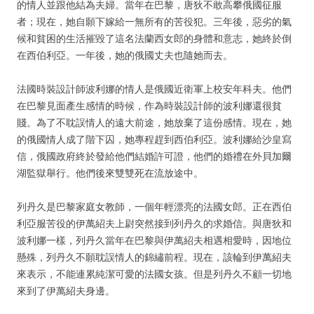
的情人並跟他結為夫婦。當年在巴黎，唐狄不敢高攀俄國征服
者；現在，她自願下嫁給一無所有的苦役犯。三年後，惡劣的氣
候和貧困的生活摧毀了這名法蘭西女郎的身體和意志，她終於倒
在西伯利亞。一年後，她的俄國丈夫也隨她而去。
法國時裝設計師波利娜的情人是俄國近衛軍上校安年科夫。他們
在巴黎見面產生感情的時候，作為時裝設計師的波利娜還很貧
賤。為了不耽誤情人的遠大前途，她放棄了這份感情。現在，她
的俄國情人成了階下囚，她專程趕到西伯利亞。波利娜給沙皇寫
信，俄國政府終於發給他們結婚許可證，他們的婚禮在外貝加爾
湖監獄舉行。他們後來雙雙死在流放途中。
列丹久是巴黎家庭女教師，一個年輕漂亮的法國女郎。正在西伯
利亞服苦役的伊萬紹夫上尉突然接到列丹久的求婚信。與唐狄和
波利娜一樣，列丹久當年在巴黎與伊萬紹夫相遇相愛時，因地位
懸殊，列丹久不願耽誤情人的錦繡前程。現在，該輪到伊萬紹夫
來表示，不能連累純潔可愛的法國女孩。但是列丹久不顧一切地
來到了伊萬紹夫身邊。