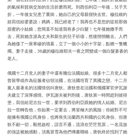
的氣候和貧病交加的生活折磨而死。到西伯利亞一年後，兒子夭
折，一年後女兒患了重病，她自己的父母親很快去世。穆拉維約
娃寫信給婆婆說：媽媽，我已經老了！我再也不是您的從前那個
甜蜜的小姑娘，您簡直不知道我有多少白髮！七年後她撒手而
去，死前她含淚為丈夫和新生的兒子祈禱，然後悄悄離去。人們
為她俢了一座寒磣的墳墓，立了一個小小的十字架，點燃一隻蠟
燭。妻子走後，36歲的穆拉維耶夫一夜之間變成一個白髮蒼蒼的
老人。
俄國十二月党人的妻子中還有幾位法國姑娘。很多十二月党人都
曾留學或作為征服者佔領法國，在法國培育了異國之戀。十二月
黨人最著名的法國情侶叫唐狄。唐狄曾在法國和俄國軍官伊瓦謝
夫建立了深厚感情。伊瓦謝夫被判刑後，唐狄第一時間趕到彼得
堡，寫信給尼古拉一世，要求到西伯利亞跟她的情人結婚。尼古
拉一世轉告他，你如果一定要去，將冒極大的風險：你絕對不可
能擁有俄國公民身份，也將喪失法蘭西共和國的公民身份。但唐
狄不顧一切，毅然啟程，語言不通，流浪在茫茫荒原，一名流放
的強盜被她感動，頂風冒雪為他們傳書聯絡，唐狄終於找到了她