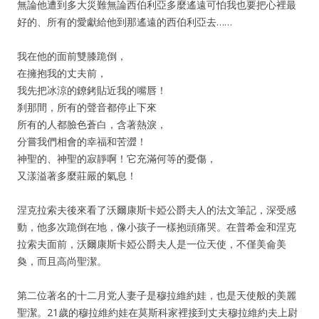
無論他遭到多大災難無論西伯利亞多麼遙遠可怕我也要把心裡最
好的、所有的愛獻給他到那遙遠的西伯利亞去……
我在他的面前雙膝跪倒，
在擁抱我的丈夫前，
我先把冰涼的鐐銬貼近我的嘴唇！
刹那間，所有的聲音都停止下來
所有的人都臉色蒼白，含著熱淚，
分嘗我們相會的幸福和苦澀！
神聖的、神聖的寂靜啊！它充滿何等的憂傷，
又漾溢著多麼莊嚴的氣息！
涅克拉索夫後來看了沃爾康斯卡婭公爵夫人的法文筆記，深受感
動，他多次跪倒在地，像小孩子一樣抱頭痛哭。在普希金和涅克
拉索夫面前，沃爾康斯卡婭公爵夫人是一位天使，不僅美侖美
奐，而且高尚聖潔。
第二位著名的十二月党人妻子是穆拉維約娃，也是天使般的美麗
聖潔。21歲的穆拉維約娃在莫斯科家裡接到丈夫穆拉維約夫上尉