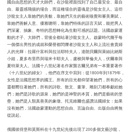
國自由思想的天才大師們，在沙龍裡面找到了自己最安全、最自
由、最靈感飛揚的場合，而這種場合的靈魂是沙龍女主人。這些
沙龍女主人靠她們的美貌，靠她們天生的藝術嗅覺和審美秉賦，
靠她們善解人意、優雅聰明，靠她們特殊的語言天賦，能把男人
們深邃、抽象、奇特的思想轉化為生動可感的話題。法國啟蒙運
動的才子、大師們，背後全都站著沙龍女主人。啟蒙時代幾乎每
一個傑出男性的成就和榮譽都閃爍者沙龍女主人和上流社會貴婦
人的光輝：拉羅什富科與拉法耶特夫人，達朗貝爾與萊絲比納斯
小姐，夏多布里昂與瑞米卡耶夫人，盧梭與華倫夫人，伏爾泰與
夏特萊夫人。法國十八世紀著名作家龔古爾兄弟有一本重要著作
《十八世紀的婦女》，他們在序文中寫到：從1800年到1879年，
女性是法國思想界的國王。所有的目光都仰望著她們，所有的心
靈都嚮往著她們，所有的詩歌、散文、畫筆、雕刻刀都奉獻給她
們；她們是詩歌的源泉，她們的是神聖的本質，她們是藝術的堡
壘，她們是人類真善美的象徵。托克維爾也盛讚法國婦女：如果
沒有她們，法國啟蒙運動的思想自由、言論自由、出版自由將無
從說起。
俄國彼得堡和莫斯科在十九世紀先後出現了200多個文藝沙龍，