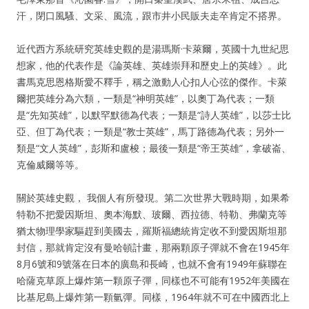
汗，閉口風騷、文采、風流，跟市井小民販夫走卒肯定不搭界。
近代西方系統研究英雄史觀的是湯瑪斯·卡萊爾，英國十九世紀思
想家，他的代表作是《論英雄、英雄崇拜和歷史上的英雄》。此
書馬克思恩格斯愛不釋手，稱之激動人心扣人心弦的傑作。卡萊
爾把英雄分為六類，一類是“神明英雄”，以奧丁為代表；一類
是“先知英雄”，以默罕默德為代表；一類是“詩人英雄”，以莎士比
亞、但丁為代表；一類是“教士英雄”，馬丁路德為代表；另外一
類是“文人英雄”，彭斯和盧梭；最後一類是“帝王英雄”，拿破崙、
克倫威爾等等。
關於英雄史觀， 我個人有所發現。第二次世界大戰時期，如果希
特勒不把愛因斯坦、奧本海默、玻爾、西拉德、特勒、弗蘭克等
猶太物理學家驅趕到美國去，羅斯福總統肯定收不到愛因斯坦那
封信，那就肯定沒有曼哈頓計畫，那兩顆原子彈就不會在1945年
8月6號和9號落在日本的廣島和長崎，也就不會有1949年蘇聯在
哈薩克草原上爆炸第一顆原子彈，同樣也不可能有1952年美國在
比基尼島上爆炸第一顆氫彈。同樣，1964年就不可在中國西北上