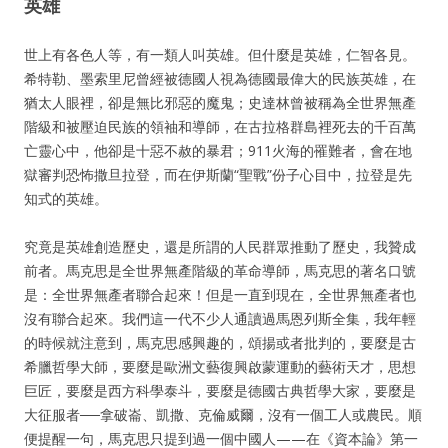
英雄
世上有各色人等，有一類人叫英雄。但什麼是英雄，仁智各見。
希特勒、墨索里尼曾經被德國人視為德國最偉大的民族英雄，在
猶太人眼裡，卻是無比邪惡的魔鬼；史達林曾被稱為全世界無產
階級和被壓迫民族的領袖和導師，在古拉格群島裡死去的千百萬
亡靈心中，他卻是十惡不赦的暴君；911火海的罹難者，會在地
獄審判恐怖撒旦拉登，而在伊斯蘭“聖戰”份子心目中，拉登是先
知式的英雄。
究竟是英雄創造歷史，還是所謂的人民群眾推動了歷史，我贊成
前者。馬克思是全世界無產階級的革命導師，馬克思的著名口號
是：全世界無產者聯合起來！但是一直到現在，全世界無產者也
沒有聯合起來。我們這一代不少人通讀過馬恩列斯全集，我年輕
的時候就注意到，馬克思感興趣的，頌揚或者批判的，要麼是古
希臘哲學大師，要麼是歐洲文藝復興啟蒙運動的藝術天才，思想
巨匠，要麼是西方科學泰斗，要麼是德國古典哲學大家，要麼是
大征服者──拿破崙、凱撒、克倫威爾，沒有一個工人或農民。順
便提醒一句，馬克思只提到過一個中國人——在《資本論》第一