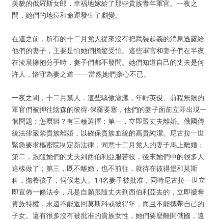
美貌的俄羅斯女郎，幸福地嫁給了那些貴族青年軍官。一夜之
間，她們的地位和命運發生了劇變。
在這之前，所有的十二月党人從來沒有把武裝起義的消息透露給
他們的妻子，主要是怕她們擔驚受怕。這些軍官和妻子們在半夜
在淩晨擁抱分手時，妻子們都不發問。她們知道自己的丈夫是何
許人，恪守為妻之道——當然她們擔心不已。
一夜之間，十二月黨人，這些驕傲瀟灑，年輕英俊、前程無限的
軍官們被押往陰森的彼得-保羅要塞，他們的妻子面前立即出現一
個問題：怎麼辦？有三種選擇：第一，立即跟丈夫離婚。俄國傳
統法律嚴禁貴族離婚，以確保貴族血統的高貴純潔。尼古拉一世
緊急要求樞密院制定新法律，同意十二月党人的妻子馬上離婚；
第二，跟隨她們的丈夫到西伯利亞服苦役，後來她們中的很多人
這樣做了；第三，既不離婚，也不前往，就待在彼得堡和莫斯
科，撫養孩子，伺候老人。14名妻子被批准，同時尼古拉一世立
即宣佈一條法令，凡是自願跟隨丈夫到西伯利亞去的，立即褫奪
貴族特權，永遠不能返回莫斯科或彼得堡，而且不能攜帶自己的
子女。還有很多沒有被批准的貴族女性，她們要麼離開俄國，遠