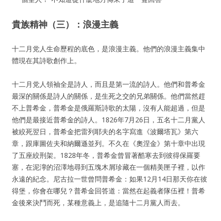
貴族精神（三）：浪漫主義
十二月党人生命歷程的底色，是浪漫主義。他們的浪漫主義集中
體現在其詩歌創作上。
十二月党人領袖全是詩人，而且是第一流的詩人。他們和普希金
最深的關係是詩人的關係，是生死之交的兄弟關係。他們當然趕
不上普希金，普希金是俄羅斯詩歌的太陽，沒有人能超過，但是
他們是最接近普希金的詩人。1826年7月26日，五名十二月黨人
被絞死翌日，普希金把雷列耶夫的名字寫進《波爾塔瓦》第六
章，跟庫圖佐夫和納爾遜並列。不久在《奧涅金》第十章中出現
了五座絞刑架。1828年冬，普希金曾冒著酷寒去到彼得保羅要
塞，在泥濘的沼澤地尋到五塊木屑珍藏在一個精美匣子裡，以作
永遠的紀念。尼古拉一世曾問普希金：如果12月14日那天你在彼
得堡，你會在哪兒？普希金回答道：當然在起義者隊伍裡！普希
金後來決鬥而死，某種意義上，是追隨十二月黨人而去。