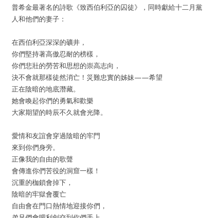
普希金最著名的詩歌《致西伯利亞的囚徒》，同時獻給十二月黨
人和他們的妻子：
在西伯利亞深深的礦井，
你們堅持著高傲忍耐的榜樣，
你們悲壯的勞苦和思想的崇高志向，
決不會就那樣徒然消亡！災難忠實的姊妹——希望
正在陰暗的地底潛藏。
她會喚起你們的勇氣和歡樂
大家期望的時辰不久就會光降。
愛情和友誼會穿過陰暗的牢門
來到你們身旁。
正像我的自由的歌聲
會傳進你們苦役的洞窟一樣！
沉重的枷鎖會掉下，
陰暗的牢獄會覆亡
自由會在門口熱情地迎接你們，
弟兄們會吧利劍交到你們手上……