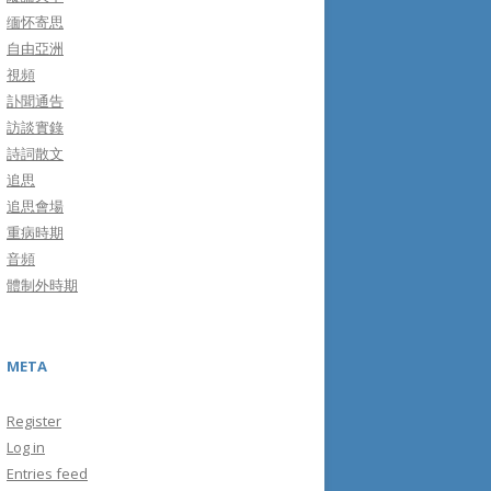
缅怀寄思
自由亞洲
視頻
訃聞通告
訪談實錄
詩詞散文
追思
追思會場
重病時期
音頻
體制外時期
META
Register
Log in
Entries feed