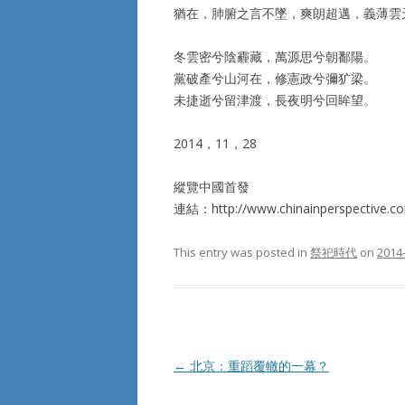
猶在，肺腑之言不墜，爽朗超邁，義薄雲
冬雲密兮陰霾藏，萬源思兮朝鄱陽。
黨破產兮山河在，修憲政兮彌犷梁。
未捷逝兮留津渡，長夜明兮回眸望。
2014，11，28
縱覽中國首發
連結：http://www.chinainperspective.c
This entry was posted in
祭祀時代
on
2014
Post
←
北京：重蹈覆轍的一幕？
navigation