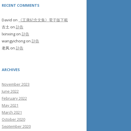
RECENT COMMENTS
David
on
《王康紀念文集》電子版下載
古土
on
訃告
lxinxing
on
訃告
wangyichong
on
訃告
老凤
on
訃告
ARCHIVES
November 2023
June 2022
February 2022
May 2021
March 2021
October 2020
September 2020