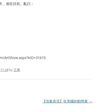
天，都在目前。亂曰：
om/ArtShow.aspx?AID=31610
-11-28
by
王康
.
【浩氣長流】在美國的動態展
→