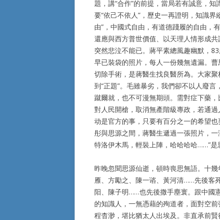
題，講“合作”的前提，當局若有誠意，
要“依己不依人”，歷史一再證明，知識界
由”，中國式自由，有道德踐履的自由，有
還應與西方普世價值、以天理人情形成共
突然悲泣不能已。蔣平素總風趣幽默，8
早已裝袋的照片，每人一份幾無遺漏。曹
切除手術，是蔣醫生找良醫所為。大家聚
到“正題”。毛雖暴劣，我們卻不以人廢言
蹴爾就，也不可漫無期頭。需對症下藥，
對人民開槍，取消無產階級專政，若通過
动是官方的事，只要有百分之一的希望也要
彤與思源之間，蔣醫生遞過一張照片，一
特洛伊木馬，輕裝上陣，哈哈哈哈……”是
昨晚忽聞思源仙逝，頓時喪思無語。十幾
雁、方勵之、陳一谘、黃河清……先後客
阳、陳子明……也先後撒手塵寰。跟中國
的知識人，一無憑藉的殉道者，面對空前
程杳渺，堪比猶太人出埃及。非直承前賢