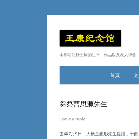
本網站記錄王康的生平、作品以及友人悼念
首頁
文
王康小傳
芻祭曹思源先生
Leave a reply
去年7月9日，大概是鮑彤先生提議，十