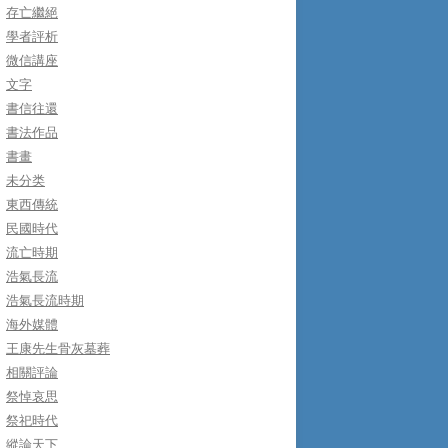
存亡繼絕
學者評析
微信講座
文字
書信往還
書法作品
書畫
未分类
東西傳統
民國時代
流亡時期
浩氣長流
浩氣長流時期
海外媒體
王康先生骨灰墓葬
相關評論
祭悼哀思
祭祀時代
縱論天下