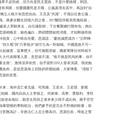
縱論天下
大學時期
審判幽靈
知識界不必拒絕，但方向是民主憲政，不是什麼維穩，和諧。
縱有局限，但憂國憂民是天職，公義真理在其中。再說到“自
書信往還
八九六四
書法作品
獨立人格方有思想自由。又言及“共識”，不僅以社會公義，
識。蔣彥永醫生回憶六四之夜，301醫院停屍房死傷枕藉，
3歲老人單騎來去，自任攝影師，下次餐聚總打開布包，掏出
存亡繼絕
體制外時期
浩氣長流
思源稍晚至，臉色偏白，胖碩體態頓然消瘦。才知剛做癌病
杯祝賀，心中暗自存憂。思源說，“慶祝減肥成功！”立即轉
祭祀時代
浩氣長流時期
百人圖
，“持久戰”與“只爭朝夕”就可引為一對範疇。中國憲政不可一
比如修憲，茲事體大，但可微觀突破，國家軍隊任何時候不
歐洲思想
流亡時期
人大代表聯署入憲，意思就不淺。“推不推是民间的事，动不
去推”。激情澎湃依然，似乎面對200人發表演講。我坐鮑
東西傳統
重病時期
灘血肉，是從思源身上切除的癌變組織，大家傳看。“清除了
思源的笑聲。
王康先生骨灰墓葬
年來，海外流亡者戈揚、司馬璐、王若水、王若望、劉賓
死他鄉，國內自由人士李慎之、何家棟、高華、曹順利、李旺
憲政使命相比，願意生死與之者本來少得不成比例。兩手空空
強暴蠻橫的專制統治，他們參予的是完全不對稱的較量，前
往哲難為計，非效法仁人志士難為功。思源往矣，啼血之聲