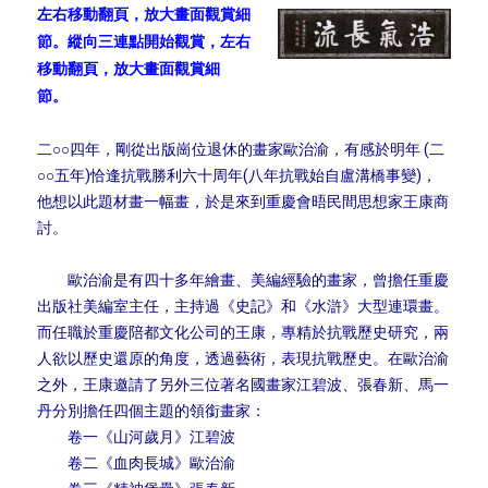
左右移動翻頁，放大畫面觀賞細
節。縱向三連點開始觀賞，左右
移動翻頁，放大畫面觀賞細
節。
二○○四年，剛從出版崗位退休的畫家歐治渝，有感於明年 (二
○○五年)恰逢抗戰勝利六十周年(八年抗戰始自盧溝橋事變)，
他想以此題材畫一幅畫，於是來到重慶會晤民間思想家王康商
討。
歐治渝是有四十多年繪畫、美編經驗的畫家，曾擔任重慶
出版社美編室主任，主持過《史記》和《水滸》大型連環畫。
而任職於重慶陪都文化公司的王康，專精於抗戰歷史研究，兩
人欲以歷史還原的角度，透過藝術，表現抗戰歷史。在歐治渝
之外，王康邀請了另外三位著名國畫家江碧波、張春新、馬一
丹分別擔任四個主題的領銜畫家：
卷一《山河歲月》江碧波
卷二《血肉長城》歐治渝