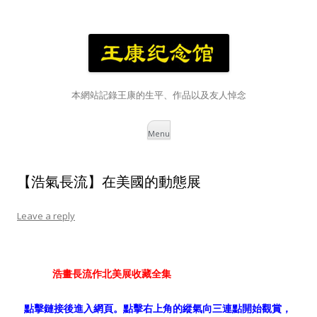
本網站記錄王康的生平、作品以及友人悼念
Skip
Menu
to
content
【浩氣長流】在美國的動態展
Leave a reply
浩畫長流作北美展收藏全集
點擊鏈接後進入網頁。
點擊右上角
的縱氣向三連點開始觀賞，