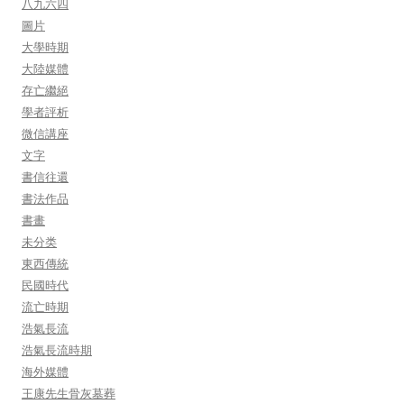
八九六四
圖片
大學時期
大陸媒體
存亡繼絕
學者評析
微信講座
文字
書信往還
書法作品
書畫
未分类
東西傳統
民國時代
流亡時期
浩氣長流
浩氣長流時期
海外媒體
王康先生骨灰墓葬