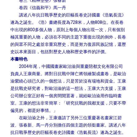
卷三《精神堡壘》張春新
卷四《信義和平》馬一丹
講述八年抗日戰爭歷史的巨幅長卷史詩國畫《浩氣長流》
遂為之誕生。《浩》畫總長度為728米，人物808位。在長卷
中出現的800多個人物，原則上每個人物出現一次，只有個別
極其重要的人物，必須在不同的主題下重復出現的例外，長卷
的與眾不同之處並非重寫歷史，而是努力復原民族記憶，還歷
史以本來面目，包括對歷史人物和歷史事件的評價。
本書特色
2004年尾，中國國畫家歐治渝與重慶陪都文化有限公司
負責人王康商量。將對日抗戰中陣亡將領繪製成畫卷，是歐治
渝縈繞心頭已久的一個想法，只是苦於沒有場地和資金。王康
是抗戰史研究者，對歐治渝的這一想法，王康大力支援，王康
公司辦公室正好有一個房間閒置著，就給歐治渝用作臨時畫
室。王康的想法非常簡單：「研究抗戰的我都支援，只要不帶
偏見的，都是好事情。」
在歐治渝之外，王康邀請了另外三位重慶著名畫家江碧
波、張春新、馬一丹分別擔任四個主題的領銜畫家。講述八年
抗日戰爭歷史的巨幅長卷史詩國畫《浩氣長流》遂為之誕生。