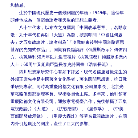
和情感。
生於中國現代歷史一個最關鍵的年頭：1949年。這個年
頭使他成為一個宿命論者和天生的理想主義者。
八十年代末，以布衣之身撰寫「中國改革憲章」，名動京
畿；九十年代初再以《大道》為題，撰寫叩問「中國往何處
去」之五集政論片，論者稱為“「冷戰結束後對中國道路運思
甚深的先知式作品」。同期有長篇詩評《俄羅斯啟示》傳佈四
方。抗戰勝利50周年以九集電視片《抗戰陪都》傾服眾多業內
人士；60周年又組織巨型長卷史詩國畫《浩氣長流》。
四川思想家研究中心有如下評述：現代名儒唐君毅先生的
外甥王康先生是中國著名文化學者，著名民間思想家，抗日戰
爭研究專家。同時為重慶陪都文化有限 公司董事長、北京光
華戰略俱樂部副理事長、學術委員會主席。多年來，他引領著
重慶陪都文化有限公司，通數家電視臺合作，先後拍攝了五集
電視政論片《大 道》，《抗戰陪都》，《盧作孚》，《中美
西部開發啟示錄》，《重慶大轟炸》等著名電視政論片，在國
內外引起廣泛的關注，產生了巨大的影響。