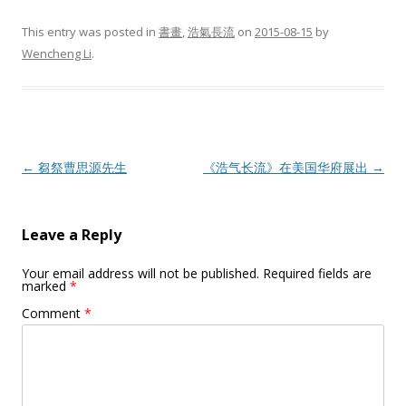
This entry was posted in
書畫
,
浩氣長流
on
2015-08-15
by
Wencheng Li
.
Post
←
芻祭曹思源先生
《浩气长流》在美国华府展出
→
navigation
Leave a Reply
Your email address will not be published.
Required fields are
marked
*
Comment
*