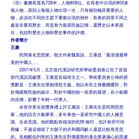
《浩》畫總長度為728米，人物808位。在長卷中出現的800多
個人物，原則上每個人物出現一次，只有個別極其重要的人
物，必須在不同的主題下重復出現的例外，長卷的與眾不同之
處並非重寫歷史，而是努力復原民族記憶，還歷史以本來面
目，包括對歷史人物和歷史事件的評價。
作者簡介
王康
民間著名思想家。散文作家魏真說，王康是「最浪漫最華
美的中國人」。
2001年5月，北京當代漢語研究所學術委員會公告了首屆
當代漢語貢獻獎，王康是首屆得主之一。學術委員會公佈的授
獎辭是：王康先生懷抱理想主義，他以布衣之身憂國憂民，對
於俄羅斯民族的啟示，對於中國的統一前景的展望，在小範圍
內流傳，影響了年輕一代學人。
余世存更在頒獎典禮上評王康說：王康先生是民間思想
家，他的語言大氣華美，多年來他一直研究中國人的人權意
識、生命意識。他的觀點有很深的民間 烙印，也許有些可待
商榷，不過這個留了大鬍子的共和國同齡人還是比較有意思
的。長相酷似列寧的王康先生對俄羅斯的過去懷著滿心的思慮