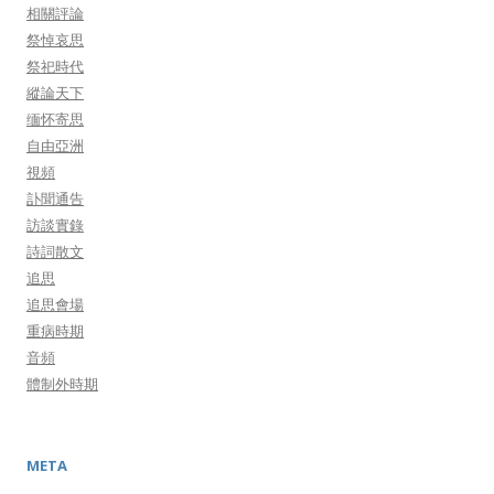
相關評論
祭悼哀思
祭祀時代
縱論天下
缅怀寄思
自由亞洲
視頻
訃聞通告
訪談實錄
詩詞散文
追思
追思會場
重病時期
音頻
體制外時期
META