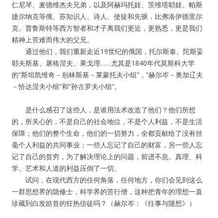
仁尼琴、麦德维杰夫兄弟，以及阿赫玛托娃、茨维塔耶娃、帕斯
捷尔纳克等俄、苏知识人、诗人、使徒和先驱，比弗洛伊德里尔
克、普鲁斯特等西方智者和才子离我们更近，更熟悉，更是我们
精神上苦难而伟大的父兄。
通过他们，我们重新走近19世纪的俄国，托尔斯泰、陀斯妥
耶夫斯基、屠格涅夫、果戈理……尤其是1840年代莫斯科大学
的“斯坦凯维奇－别林斯基－莱蒙托夫小组”，“赫尔岑－奥加辽夫
－恰达涅夫小组”和“孙古罗夫小组”。
是什么感召了这些人，是谁用法术改造了他们？他们所想
的，所关心的，不是自己的社会地位，不是个人利益，不是生活
保障；他们的整个生命，他们的一切努力，全都贡献给了没有丝
毫个人利益的共同事业；一些人忘记了自己的财富，另一些人忘
记了自己的贫穷，为了解决理论上的问题，前进不息。真理、科
学、艺术和人道的利益压倒了一切。
试问，在现代西方的任何角落，任何地方，你们会见到这么
一群思想界的隐修士，科学界的苦行僧，这种把青年的理想一直
珍藏到白发皓首的狂热信徒吗？（赫尔岑：《往事与随想》）