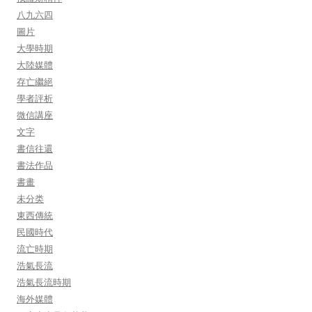
八九六四
圖片
大學時期
大陸媒體
存亡繼絕
學者評析
微信講座
文字
書信往還
書法作品
書畫
未分类
東西傳統
民國時代
流亡時期
浩氣長流
浩氣長流時期
海外媒體