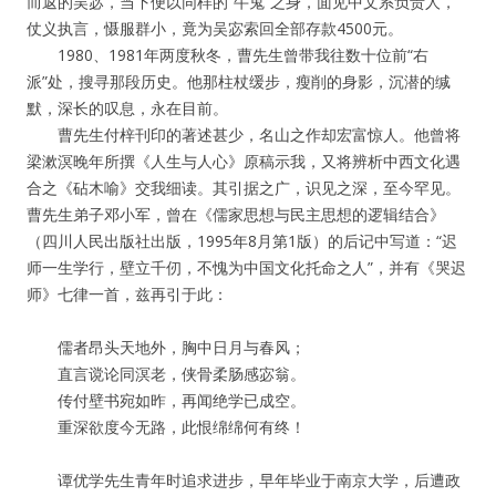
而返的吴宓，当下便以同样的“牛鬼”之身，面见中文系负责人，
仗义执言，慑服群小，竟为吴宓索回全部存款4500元。
1980、1981年两度秋冬，曹先生曾带我往数十位前“右
派”处，搜寻那段历史。他那柱杖缓步，瘦削的身影，沉潜的缄
默，深长的叹息，永在目前。
曹先生付梓刊印的著述甚少，名山之作却宏富惊人。他曾将
梁漱溟晚年所撰《人生与人心》原稿示我，又将辨析中西文化遇
合之《砧木喻》交我细读。其引据之广，识见之深，至今罕见。
曹先生弟子邓小军，曾在《儒家思想与民主思想的逻辑结合》
（四川人民出版社出版，1995年8月第1版）的后记中写道：“迟
师一生学行，壁立千仞，不愧为中国文化托命之人”，并有《哭迟
师》七律一首，兹再引于此：
儒者昂头天地外，胸中日月与春风；
直言谠论同溟老，侠骨柔肠感宓翁。
传付壁书宛如昨，再闻绝学已成空。
重深欲度今无路，此恨绵绵何有终！
谭优学先生青年时追求进步，早年毕业于南京大学，后遭政