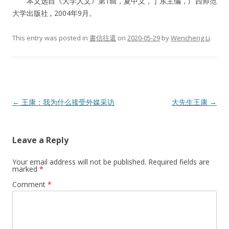
本文选自《大学人文》第1辑，夏中义，丁东主编，广西师范
大学出版社 , 2004年9月。
This entry was posted in
書信往還
on
2020-05-29
by
Wencheng Li
.
Post
←
王康：我为什么接受外媒采访
大先生王康
→
navigation
Leave a Reply
Your email address will not be published.
Required fields are
marked
*
Comment
*