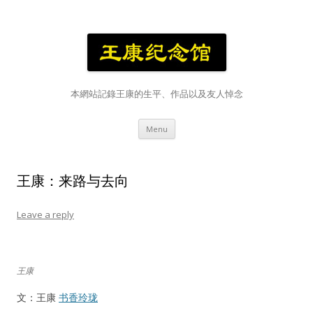
本網站記錄王康的生平、作品以及友人悼念
Skip
Menu
to
content
王康：来路与去向
Leave a reply
王康
文：王康
书香玲珑