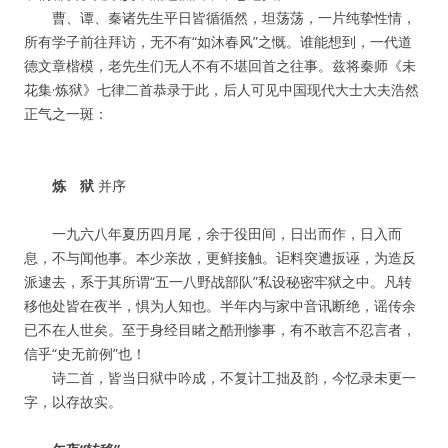
曹、谭、秦诸先生平日皆循循然，坦荡荡，一片纯挚性情，
所有学子前往拜访，无不有“如沐春风”之慨。谁能想到，一代道
德文章楷模，老先生们无人不有不堪回首之往事。兹将秦师《未
花集·炼狱》七律二首恭录于此，后人可见中国现代大士大夫浩然
正气之一斑：
炼 狱
并序
一九六八年夏历四月尾，余于役田间，日出而作，日入而
息，不与闻他事。本少亲故，更鲜接触。讵料突遭扳诬，为造反
派逮去，系于其所谓“五一八野战部队”私设秘密牢狱之中。凡转
移他处皆在夜半，惧为人知也。半年内与家中音讯断绝，谣传余
已不在人世矣。至于身经目睹之酷刑惨事，有不敢言不忍言者，
信乎“史无前例”也！
诗二首，皆当日狱中吟成，不复计工拙及韵，今忆录未更一
字，以存故实。