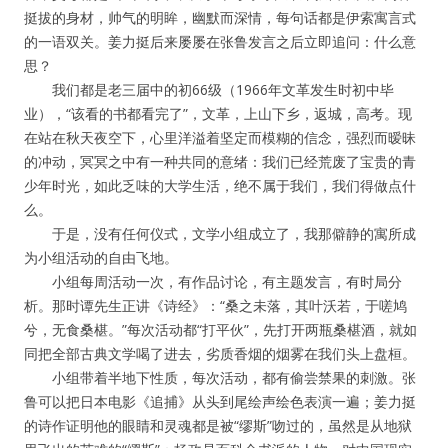
挺拔的身材，帅气的明眸，幽默而深情，每句话都是伊索寓言式
的一语双关。姜力挺后来屡屡在张鲁发言之后立即追问：什么意
思？
我们都是老三届中的初66级（1966年文革发生时初中毕
业），“该看的书都看完了”，文革，上山下乡，返城，高考。现
在站在秋天夜空下，心里洋溢着坚定而模糊的信念，强烈而暧昧
的冲动，冥冥之中有一种共同的意绪：我们已经荒废了宝贵的青
少年时光，如此乏味的大学生活，绝不属于我们，我们得做点什
么。
于是，没有任何仪式，文学小组成立了，我那僻静的寓所成
为小组活动的自由飞地。
小组每周活动一次，有作品讨论，有主题发言，有时局分
析。那时谭先生正讲《诗经》：“桑之未落，其叶沃若，于嗟鸠
兮，无食桑椹。”每次活动都“打平伙”，先打开两瓶桑椹酒，就如
同把全部古典文学喝了进去，劣质香烟的烟雾在我们头上盘桓。
小组带着半地下性质，每次活动，都有偷尝禁果的刺激。张
鲁可以把日本电影《追捕》从头到尾绘声绘色表演一遍；姜力挺
的诗作证明他的眼睛和灵魂都是被“缪斯”吻过的，虽然是从地狱