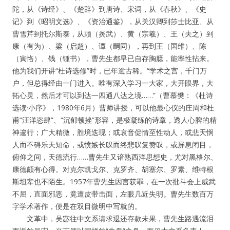
陀，从《诗经》、《楚辞》到唐诗、宋词，从《春秋》、《史
记》到《昭明文选》、《资治通鉴》，从关汉卿到莎士比亚、从
曹雪芹到托尔斯泰，从顾（炎武）、黄（宗羲）、王（夫之）到
康（有为）、梁（启超）、谭（嗣同），再到王（国维）、陈
（寅恪）、钱（锺书），曹先生都早已自存胸臆，能率性拈来。
他为我们开讲“杜诗选修”时，已年逾古稀。“学术之宫，千门万
户，但总得经由一门进入。唯有深入学习一大家，大开眼界，大
拓心灵，然后才可以到达一四通八达之境……”（曹慕樊：《杜诗
选读·小序》，1980年6月）曹师讲授，可以他最心仪的庄周和杜
甫“汪洋恣肆”、“沉郁顿挫”形容，是极凝练的诗章，透人心脾的精
神逡行；广大精微，胜境迭现；或哀音促情至性动人，或悲天悯
人而不碍乐天知命，或愤嫉长叹而终悲叹复赞叹，或屏息闭目，
俯仰之间，天德流行……曹先生又谙熟西洋思想史，尤对黑格尔、
康德颇有心得。对克尔凯戈尔、克罗齐、胡塞尔、罗素、维特根
斯坦辈也不陌生。1957年曹先生因言获罪，在一次批斗会上威武
不屈，直面邪恶，竟遭皮带击面，左眼几近失明。曹先生数百万
字学术著作，便是在双目微明中写就的。
文革中，吴宓往中文系请求退还存款未果，曹先生路遇流泪