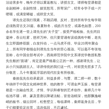
治迫害多年，晚年才得以重返教坛，讲授古文。谭师每堂课都是
全副精神，全副性情，嬉笑怒骂，所寄深广，经常令学子或一片
哽咽，或满室唏嘘，或哄堂大笑。
谭先生还我行我素，不顾讥嘲、反对，坚持所有学生每学期
必须熟背古文20篇。春夏秋冬，或皓月当空，或暮色如墨，200
余名学生逐一登上谭先生的“夫子堂”，接受严格检验。先生闭目
凝神，吞云吐雾，慈祥万种。但只要背诵有误或偶有中断，老先
生立即圆睁双眼，白发抖动，一点马虎不得。毕业20周年聚会
上，所有同学都领会到谭先生当年的苦心孤诣。可以毫不夸张地
宣称，在中国全部考试中，西南师范学院中文系谭优学教授私塾
先生般的“面诵”，肯定是最严格最公正的一种。感谢谭先生，让
从小只知践踏古人、诽谤传统的我们这一代，对前贤先哲多了几
分敬意，几十年蔓延浮嚣的现代狂妄有所收敛。
秦效侃先生幼承庭训，转益多师，与曹、谭二师一样，数十
年徜徉于中国文化精神世界。他的教学，可谓金声玉振，每堂课
都是一次融会性灵、才情、学识和睿智的艺术创作。秦师几十年
临池不辍，碑、篆及晋唐以降诸法帖，皆造诣精深，他那飘逸峻
峭的板书，烟云回环，松壑壁立，每临课终，秦师返身去后，学
子们都要驻足欣赏，流连低回，不忍遽拭。