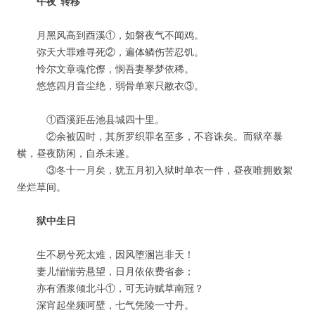
午夜“转移”
月黑风高到酉溪①，如磐夜气不闻鸡。
弥天大罪难寻死②，遍体鳞伤苦忍饥。
怜尔文章魂佗傺，悯吾妻孥梦依稀。
悠悠四月音尘绝，弱骨单寒只敝衣③。
①酉溪距岳池县城四十里。
②余被囚时，其所罗织罪名至多，不容诛矣。而狱卒暴
横，昼夜防闲，自杀未遂。
③冬十一月矣，犹五月初入狱时单衣一件，昼夜唯拥败絮
坐烂草间。
狱中生日
生不易兮死太难，因风堕溷岂非天！
妻儿惴惴劳悬望，日月依依费省参；
亦有酒浆倾北斗①，可无诗赋草南冠？
深宵起坐频呵壁，七气凭陵一寸丹。