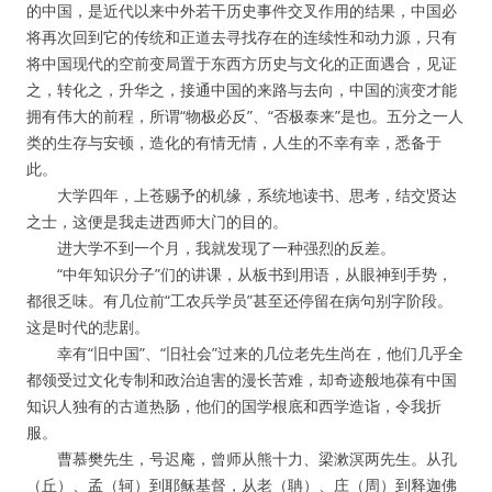
的中国，是近代以来中外若干历史事件交叉作用的结果，中国必
将再次回到它的传统和正道去寻找存在的连续性和动力源，只有
将中国现代的空前变局置于东西方历史与文化的正面遇合，见证
之，转化之，升华之，接通中国的来路与去向，中国的演变才能
拥有伟大的前程，所谓“物极必反”、“否极泰来”是也。五分之一人
类的生存与安顿，造化的有情无情，人生的不幸有幸，悉备于
此。
大学四年，上苍赐予的机缘，系统地读书、思考，结交贤达
之士，这便是我走进西师大门的目的。
进大学不到一个月，我就发现了一种强烈的反差。
“中年知识分子”们的讲课，从板书到用语，从眼神到手势，
都很乏味。有几位前“工农兵学员”甚至还停留在病句别字阶段。
这是时代的悲剧。
幸有“旧中国”、“旧社会”过来的几位老先生尚在，他们几乎全
都领受过文化专制和政治迫害的漫长苦难，却奇迹般地葆有中国
知识人独有的古道热肠，他们的国学根底和西学造诣，令我折
服。
曹慕樊先生，号迟庵，曾师从熊十力、梁漱溟两先生。从孔
（丘）、孟（轲）到耶稣基督，从老（聃）、庄（周）到释迦佛