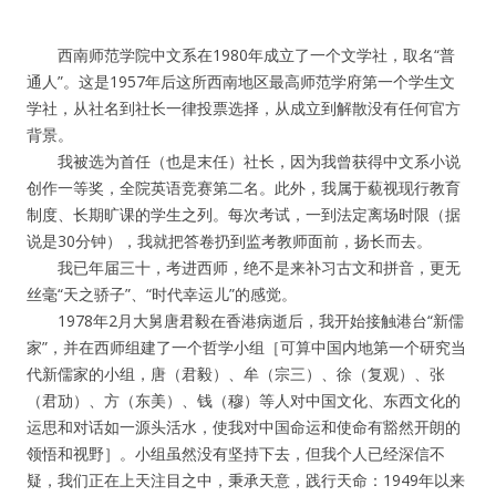
西南师范学院中文系在1980年成立了一个文学社，取名“普
通人”。这是1957年后这所西南地区最高师范学府第一个学生文
学社，从社名到社长一律投票选择，从成立到解散没有任何官方
背景。
我被选为首任（也是末任）社长，因为我曾获得中文系小说
创作一等奖，全院英语竞赛第二名。此外，我属于藐视现行教育
制度、长期旷课的学生之列。每次考试，一到法定离场时限（据
说是30分钟），我就把答卷扔到监考教师面前，扬长而去。
我已年届三十，考进西师，绝不是来补习古文和拼音，更无
丝毫“天之骄子”、“时代幸运儿”的感觉。
1978年2月大舅唐君毅在香港病逝后，我开始接触港台“新儒
家”，并在西师组建了一个哲学小组［可算中国内地第一个研究当
代新儒家的小组，唐（君毅）、牟（宗三）、徐（复观）、张
（君劢）、方（东美）、钱（穆）等人对中国文化、东西文化的
运思和对话如一源头活水，使我对中国命运和使命有豁然开朗的
领悟和视野］。小组虽然没有坚持下去，但我个人已经深信不
疑，我们正在上天注目之中，秉承天意，践行天命：1949年以来