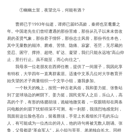
①幽幽土室，夜望北斗，何能有酒？
曹师已于1993年仙逝，谭师已届85高龄，秦师也至耄耋之
年。中国老先生们曾经遭遇的那份苦难，那份从孔子以来未曾改
易的圣贤气象，那份君子情怀，那份志士风骨，那份书生本色，
其中无量数的颠沛、磨难、苦情、隐痛、寂寥、苍茫，无尽藏的
坚忍、困守、撑持、超绝、旷达、凝望，我们只能永远地“高山仰
止，景行行止。虽不能至，而心向往之”。
我母亲一位老朋友在西师任教，提供了一间屋子，我因此享
有特权，大学四年一直离群索居。适逢中文系几位对大学教育开
始失望的才子商量组织一个文学小组，邀我参加。
一个秋天的晚上，按照一种古老风俗，我和姜力挺、张鲁站
到了篮球场边的树阴下。姜力挺，国民党军人之后，乐山人，高
高的个子，有形的络腮胡须，诡秘地微笑着，一双眼睛却在两条
闪电般的剑眉下忧郁得深不可测。有一刹那，我强烈地感觉到，
我面前这位脸色苍白，留着唇须，手背上长着细长汗毛的乐山
人，有可能成为一位杰出的诗人，他的诗句将被无数人朗诵。张
鲁，父母都是“革命军人”，从小却与哥哥、弟弟独自长大。同样