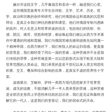
赫尔岑这段文字，几乎像箴言和圣诗一样，融进我们心里。
这些俄国贵族青年大学生在诗歌、文学、艺术、历史、哲
学、政治和宗教的创作和研究，他们对俄国命运和道路的沉思和
辩论，是真正令我们神往的教材和课堂。他们对俄国专制与愚昧
的批判，对人生意义和世界前途的信念，包括他们的忧郁、伤
感、阴沉、痛苦、愤怒和绝望，都会唤起我们难以从西方学术著
作中遭遇的同感和震撼。我们与俄国苦难先驱和拯救先知同属一
个精神帝国，在西方映衬下，我们有惊人的命运归宿感。更直接
的背景是，我们都经受了同出一源的苦难，这种苦难并不全是我
们传统的罪孽，这种苦难是第一次以悲剧形式出现于欧亚大陆和
世界范围的人类命运。我们承受的是若干世纪以来人类文明恶性
积累、交叉、叠加和综合影响的后果，是真实不虚的世界性十字
架。
波德莱尔、艾略特、萨特一类西方现代思想家关于世界荒
诞、虚无的说教，不能消解几乎一半人类承受的苦难，这种苦难
是全部历史形而上学恶性终结前的启示录，我们是见证和最终消
解它的一代人，这是我们的变形记，我们的宿命式的天命。