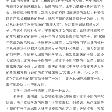
里飞出的苦难的“缪斯”；杨政是百科全书派的人物，对中国现实
有着持久的敏感和洞见；腼腆的钱滨，比姜力挺和张鲁还高半个
头，维特式地微笑着，对老大哥们抱以彻底谦恭的沉默；杜显怡
以共产党员和班长的身份，慨然与我们这班异端分子为伍，让自
己从此杜绝了逐鹿官场的“康庄大道”，吴廷政三姊妹都是女才
子，在这个男权社会里，守着东方才女的寂寞，始终维持着苦涩
的笑容和宽宥的眼光；孙丹年的父亲曾是陶行知的弟子，在1950
年代成为政治贱民，全家被逐出城市，以致书香门第出身的孙丹
年从外表到性格都洋溢着农村女子的淳朴和热情；川南乡音浓重
的彭光芒，生怕被大城市的同学笑话，每次拿出来的手稿，却令
大家吃惊；北方小伙子阎旭光，是文学小组沉默的小兄弟，能写
细腻缠绵的小诗；从成都、重庆两所重点中学毕业直接考进大学
的鱼雷和方莉（她们的名字被张鲁以“攻击之利器、少女之芳
名”和“几何形的花”重新诠释了一次），则永远娴静地挤在一起，
羞涩地聆听，小声地发问。
文学小组是一种浓缩，也是一种放大。
卡夫卡、海明威、贝娄等欧美现代作家成为文学小组的当然
话题；法兰克福学派的思想斗士霍克海默、阿多诺、马尔库塞等
为我们打开了反思斯大林主义模式的西方之窗；萨哈罗夫、索尔