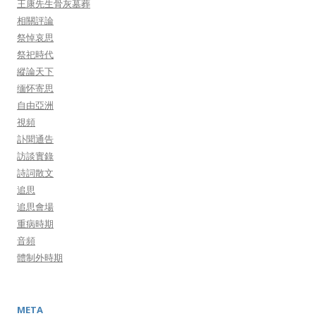
王康先生骨灰墓葬
相關評論
祭悼哀思
祭祀時代
縱論天下
缅怀寄思
自由亞洲
視頻
訃聞通告
訪談實錄
詩詞散文
追思
追思會場
重病時期
音頻
體制外時期
META