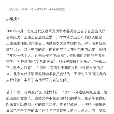
王康父亲王肇年、母亲唐恂季1943年结婚照
小编按：
2001年5月，北京当代汉语研究所学术委员会公告了首届当代汉
语贡献奖，王康是首届得主之一。学术委员会公布的授奖辞是：
王康先生怀抱理想主义，他以布衣之身忧国忧民，对于俄罗斯民
族的启示，对于中国的统一前景的展望，在小范围内流传，影响
了年轻一代学人。近来写作的“咏而归”，借用我们诗国的圣者杜
甫先生的赞辞“庾信文章老更成”，那样光耀日月的作品，“千载以
下，犹令人叹息”，在那里，有着对于我们文明中道德文章的担
当。北京当代汉语研究所学术委员会认为，王康先生直面汉语的
人权经验，丰富了当代汉语的表达空间。
若干年后，有网友评说《咏而归》：“多年不見這樣氣象蒼遠、蕩
氣回腸的文章了。這些文字不象這個時代的手筆，象是半個世紀
以來文化斷層那一端的傳世之作。作者的敘述，一洗時下哪怕是
最出色的中文中的纖巧奸猾与空灵貧瘠，將一百多天之内，雙親