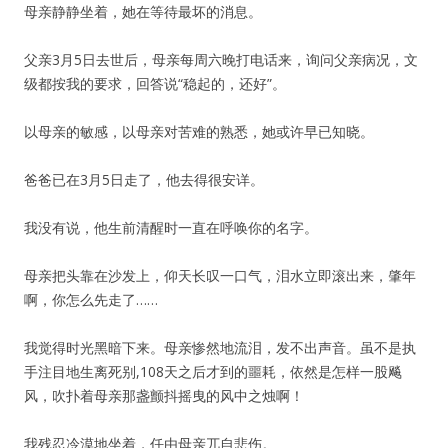
母亲静静坐着，她在等待最坏的消息。
父亲3月5日去世后，母亲每周六晚打电话来，询问父亲病况，文
级都按我的要求，回答说“稳起的，还好”。
以母亲的敏感，以母亲对苦难的熟悉，她或许早已知晓。
爸爸已在3月5日走了，他去得很安详。
我没有说，他生前清醒时一直在呼唤你的名字。
母亲把头靠在沙发上，仰天长叹一口气，泪水立即滚出来，肇年
啊，你怎么先走了……
我觉得时光黑暗下来。母亲惨然地流泪，发不出声音。虽不是执
手注目地生离死别,108天之后才到的噩耗，依然是怎样一股飚
风，吹扑着母亲那盏颤抖摇曳的风中之烛啊！
我残忍冷漠地坐着，任由母亲兀自悲伤。