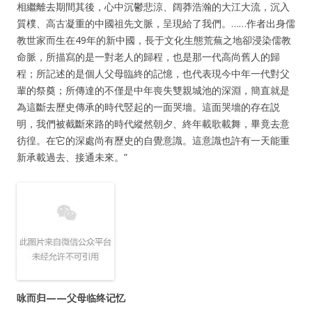
相繼離去期間其後，心中沉鬱悲涼、阔莽浩瀚的大江大流，沉入
質樸、高古凝重的中國祖先文脈，呈現給了我們。……作者出身儒
教世家而生在49年的新中國，長于文化生態荒蕪之地卻浸染儒教
命脈，所描寫的是一對老人的歸程，也是那一代高尚舊人的歸
程；所記述的是個人父母臨終的記憶，也代表現今中年一代對父
輩的祭奠；所傳達的不僅是中年喪失雙親城池的深淵，簡直就是
為這斷去歷史傳承的時代竪起的一面哭墻。這面哭墻的存在説
明，我們被截斷來路的時代縱然朝夕、終年載歌載舞，畢竟去意
彷徨。在它的深處尚有歷史的自覺意識。這意識也許有一天能重
新承載過去、接通未來。”
咏而归——父母临终记忆