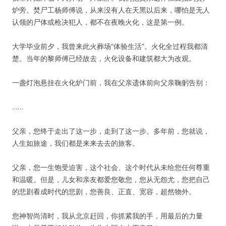
炉旁。焚尸工杨师傅说，从来没有人在天黑以后来，哪怕是无人
认领的尸体或枪决犯人，都不在夜晚火化，这是第一例。
大学毕业前夕，我曾来此火葬场“体验生活”。火化全过程我都清
楚。当年的黎师傅已经故去，火化设备和建筑都大为改观。
一盏灯泡悬挂在火化炉门前，我在父亲遗体前向父亲鞠躬告别：
……
父亲，您终于走出了这一步，走到了这一步。多年前，您就说，
人生如旅途，我们都是来来去去的旅客。
父亲，您一生饱受迫害，这个社会、这个时代从未给您任何尊重
和温暖。但是，儿女和亲友都爱您敬您，您从无怨尤，您把自己
的悲剧看成时代的悲剧，您善良、正直、宽容，超然物外。
您神智尚清时，我从北京赶回，你抓紧我的手，用最后的力量