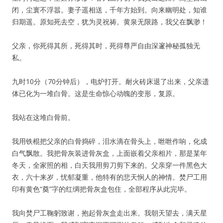
闭，尘寰不浮嚣。妻子遥相送，千年方始到。向来幽明处，知谁
归期遥。原知死去空，犹为灵祝祷。黄泉无限路，我父在飘渺！
父亲，你死得其所，死得其时，死得尊严自由深邃神秘孤独无
私。
九时10分（70分钟后），电炉打开。耐火砖床退了出来，父亲遗
体已化为一堆白骨。这是生命惊心动魄的变形，复原。
我站在这堆白骨前。
我用铁棍把父亲的白骨捣碎，泪水滴在骨头上，咝咝作响，化成
白气飘散。我把骨灰装进骨灰盒，上面嵌着父亲相片，那是某年
冬天，全家照的相，白天我用剪刀剪下来的。父亲穿一件黑色大
衣，六十来岁，忧郁凝重，他特有的悲天悯人的神情。焚尸工用
印有黄色“奠”字的红绸把骨灰盒包住，全部程序从此完毕。
我向焚尸工鞠躬致谢，抱起骨灰盒走出来。我朝天望去，满天星