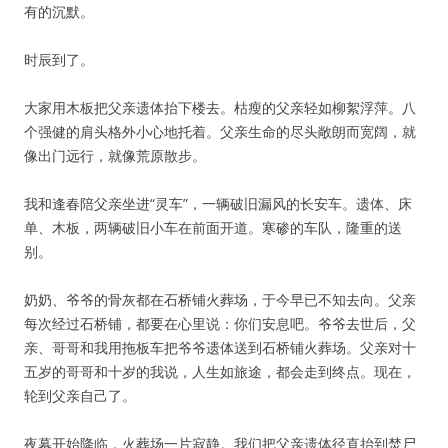
有的沉默。
时辰到了。
大家用木板把父亲遗体抬下楼去。枯瘦的父亲轻如柳絮浮萍。八
个强健的肩头格外小心地托着。父亲生命的尽头敞朗而宽阔，就
像出门远行，就像荒原散步。
我和逢春陪父亲坐进“灵车”，一辆破旧漏风的长安车。遗体、床
单、木板，两辆破旧小车在前面开道。寒碜的车队，隆重的送
别。
奶奶、爷爷的骨灰都在石桥铺火葬场，于今早已不知去向。父亲
每次经过石桥铺，都要在心里说：你们安息吧。爷爷去世后，父
亲、哥哥和我用拖板车把爷爷遗体送到石桥铺火葬场。父亲对十
五岁的哥哥和十岁的我说，人生如旅途，都会走到终点。现在，
轮到父亲自己了。
夜幕开始降临，火葬场一片寂静。我们把父亲遗体径直抬到焚尸