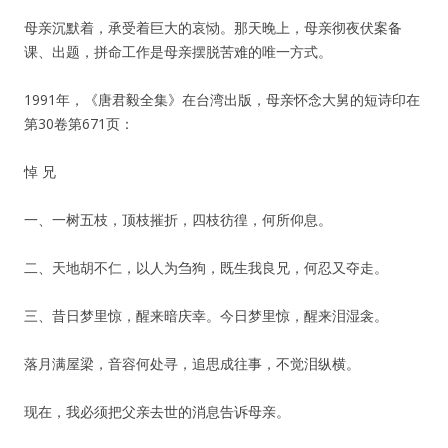
母亲沉默着，承受着巨大的哀恸。那天晚上，母亲彻夜伏案备
课、出题，拼命工作是母亲摆脱苦难的唯一方式。
1991年，《唐君毅全集》在台湾出版，母亲怀念大舅的短诗印在
第30卷第671页：
悼 兄
一、一树五枝，顶枝摧折，四枝彷徨，何所仰息。
二、天地胡不仁，以人为刍狗，既生我良兄，何忍又夺走。
三、昔日梦里惊，醒来暗庆幸。今日梦里惊，醒来泪湿衾。
落月满屋梁，音容何处寻，追思成往事，不觉泪纵横。
现在，我必须把父亲去世的消息告诉母亲。