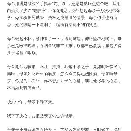
母亲用满是皱纹的手指着“蛇胆液”，意思是就服点这个吧。我用
白酒兑了少许“蛇胆液”，稍稍摇晃，突然想起母亲千万次地带领
学生做实验摇晃试管、烧杯之类器皿的情景，母亲似乎也有所
感，她的眼睛一下湿润了，嘴角有察觉不到的笑意。
母亲端起小杯，凝神看了一下，送到嘴边，仰脖坚决地喝下。母
亲已是喉癌晚期，吞咽食物非常困难，喉部早已溃疡，脓包肿得
几乎堵塞了咽喉。
母亲剧烈地咳嗽、呕吐、抽搐。我这不孝之子，竟如此轻信民间
庸医，母亲如此严重的喉疾，怎么承受得起烈性酒。母亲啊母
亲，你是为儿受罪，你不想拂儿子的心意，满足他尽孝的心愿，
不惜如此苦痛自己。
快到中午，母亲平静下来。
我下了决心，要把父亲丧讯告诉母亲。
母亲无比衰弱地靠在沙发上，茫然地朝前望着。是时候了，必须