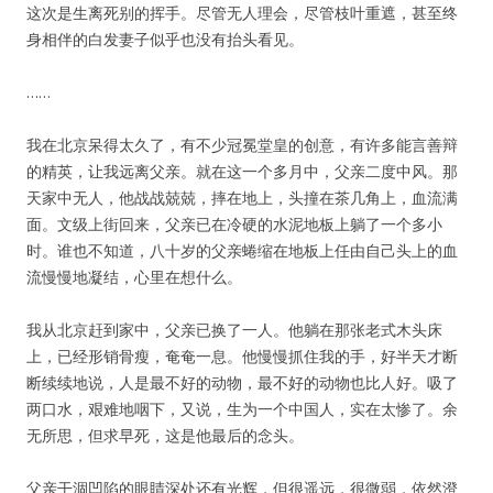
这次是生离死别的挥手。尽管无人理会，尽管枝叶重遮，甚至终
身相伴的白发妻子似乎也没有抬头看见。
……
我在北京呆得太久了，有不少冠冕堂皇的创意，有许多能言善辩
的精英，让我远离父亲。就在这一个多月中，父亲二度中风。那
天家中无人，他战战兢兢，摔在地上，头撞在茶几角上，血流满
面。文级上街回来，父亲已在冷硬的水泥地板上躺了一个多小
时。谁也不知道，八十岁的父亲蜷缩在地板上任由自己头上的血
流慢慢地凝结，心里在想什么。
我从北京赶到家中，父亲已换了一人。他躺在那张老式木头床
上，已经形销骨瘦，奄奄一息。他慢慢抓住我的手，好半天才断
断续续地说，人是最不好的动物，最不好的动物也比人好。吸了
两口水，艰难地咽下，又说，生为一个中国人，实在太惨了。余
无所思，但求早死，这是他最后的念头。
父亲干涸凹陷的眼睛深处还有光辉，但很遥远，很微弱，依然澄