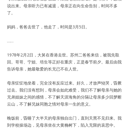
说出来。母亲听力已有减退，母亲正在向生命告别，时间不多
了。
妈妈，爸爸去世了，他走了，时间是3月5日。
……
1978年2月2日，大舅在香港去世。苏州二爸爸来信，被我先取
回。哥哥、宁姐、培生等正好在重庆，正是春节前夕。最后由我
告诉母亲，她最敬爱的长兄已不在人世。
母亲怔怔地坐着，完全没有反应过来。好久，才放声恸哭，昏厥
过去。我们没有想到，母亲会如此难受，我们不了解母亲与她的
兄弟姐妹之间的感情，不了解天涯海角的分隔让母亲多少回梦断
云山，不了解兄妹同胞之情对母亲一生的意义。
晚饭前，昏睡了大半天的母亲独自出门，直到天黑不见归来。我
到学校操场边，见母亲坐在大黄桷树下，陷入无限的哀思中。