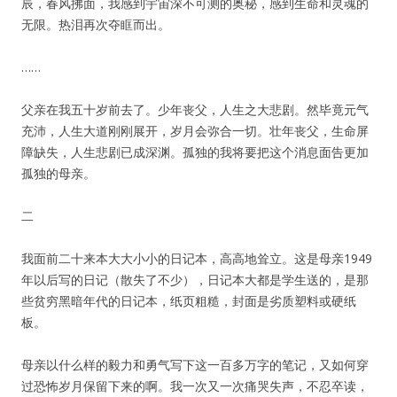
辰，春风拂面，我感到宇宙深不可测的奥秘，感到生命和灵魂的
无限。热泪再次夺眶而出。
……
父亲在我五十岁前去了。少年丧父，人生之大悲剧。然毕竟元气
充沛，人生大道刚刚展开，岁月会弥合一切。壮年丧父，生命屏
障缺失，人生悲剧已成深渊。孤独的我将要把这个消息面告更加
孤独的母亲。
二
我面前二十来本大大小小的日记本，高高地耸立。这是母亲1949
年以后写的日记（散失了不少），日记本大都是学生送的，是那
些贫穷黑暗年代的日记本，纸页粗糙，封面是劣质塑料或硬纸
板。
母亲以什么样的毅力和勇气写下这一百多万字的笔记，又如何穿
过恐怖岁月保留下来的啊。我一次又一次痛哭失声，不忍卒读，