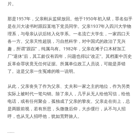
片。
那是1957年，父亲刚从监狱放回。他于1950年初入狱，罪名似乎
是在川大读书时跟踪某地下党员同学。父亲1937年入四川大学物
理系，与母亲认识后转入化学系。一名流亡大学生，一家四口天
各一方。父亲天性超脱，习自然科学，对中国式的政治了无兴
趣，所谓“跟踪”，纯属乌有。1982年，父亲在滩子口木材加工
厂“退休”后，其工龄仅有四年，问题也得以“改正”。其档案中历史
反革命罪状竟无任何证据。所属单位政工人员说，可能是弄错
了。这是父亲一生冤难的唯一说明。
从此，父亲丧失了作为父亲、丈夫和一家之主的地位，作为另类
实际上被时代一笔勾销。除了亲人，几乎从无人给他写信，给他
电话，或有任何聚会，孤独成了父亲的挚友。父亲走在街上，总
是两眼前视，若有所思，头微微后仰，大步缓行，从不与人招
呼，也从无人招呼他，犹如荒野旅人。
……