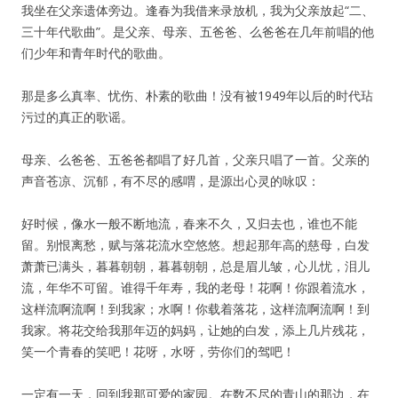
我坐在父亲遗体旁边。逢春为我借来录放机，我为父亲放起“二、
三十年代歌曲”。是父亲、母亲、五爸爸、么爸爸在几年前唱的他
们少年和青年时代的歌曲。
那是多么真率、忧伤、朴素的歌曲！没有被1949年以后的时代玷
污过的真正的歌谣。
母亲、么爸爸、五爸爸都唱了好几首，父亲只唱了一首。父亲的
声音苍凉、沉郁，有不尽的感喟，是源出心灵的咏叹：
好时候，像水一般不断地流，春来不久，又归去也，谁也不能
留。别恨离愁，赋与落花流水空悠悠。想起那年高的慈母，白发
萧萧已满头，暮暮朝朝，暮暮朝朝，总是眉儿皱，心儿忧，泪儿
流，年华不可留。谁得千年寿，我的老母！花啊！你跟着流水，
这样流啊流啊！到我家；水啊！你载着落花，这样流啊流啊！到
我家。将花交给我那年迈的妈妈，让她的白发，添上几片残花，
笑一个青春的笑吧！花呀，水呀，劳你们的驾吧！
一定有一天，回到我那可爱的家园。在数不尽的青山的那边，在