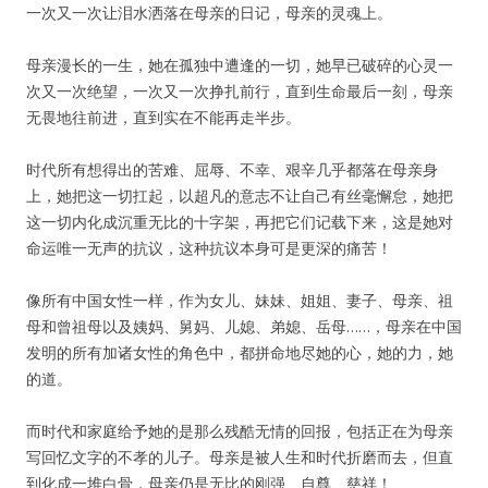
一次又一次让泪水洒落在母亲的日记，母亲的灵魂上。
母亲漫长的一生，她在孤独中遭逢的一切，她早已破碎的心灵一
次又一次绝望，一次又一次挣扎前行，直到生命最后一刻，母亲
无畏地往前进，直到实在不能再走半步。
时代所有想得出的苦难、屈辱、不幸、艰辛几乎都落在母亲身
上，她把这一切扛起，以超凡的意志不让自己有丝毫懈怠，她把
这一切内化成沉重无比的十字架，再把它们记载下来，这是她对
命运唯一无声的抗议，这种抗议本身可是更深的痛苦！
像所有中国女性一样，作为女儿、妹妹、姐姐、妻子、母亲、祖
母和曾祖母以及姨妈、舅妈、儿媳、弟媳、岳母……，母亲在中国
发明的所有加诸女性的角色中，都拼命地尽她的心，她的力，她
的道。
而时代和家庭给予她的是那么残酷无情的回报，包括正在为母亲
写回忆文字的不孝的儿子。母亲是被人生和时代折磨而去，但直
到化成一堆白骨，母亲仍是无比的刚强、自尊、慈祥！