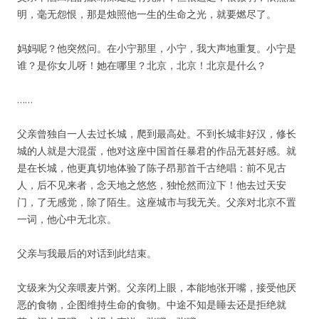
明，毫无怨恨，那是烛照他一生的生命之光，就要燃尽了。
妈妈呢？他突然问。在小宁那里，小宁，我大声地重复。小宁是
谁？是你女儿呀！她在哪里？北京，北京！北京是什么？
……
父亲曾独自一人去过长城，爬到最高处。不到长城非好汉，修长
城的人就是大混蛋，他对这座中国首任暴君的作品无甚好感。就
是在长城，他更真切地体验了陈子昂那首千古绝唱：前不见古
人，后不见来者，念天地之悠悠，独怆然而泣下！他去过天安
门，了无感觉，除了陌生。这座城市与我无关。父亲对北京不置
一词，他心中无北京。
父亲与我最后的对话到此结束。
文级来为父亲喂麦片粥。父亲闭上眼，本能地张开嘴，接受他厌
恶的食物，企图维持生命的食物。中途不知是睡去还是拒绝就