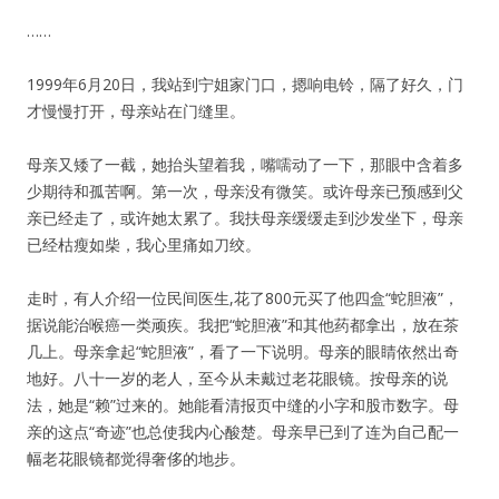
……
1999年6月20日，我站到宁姐家门口，摁响电铃，隔了好久，门
才慢慢打开，母亲站在门缝里。
母亲又矮了一截，她抬头望着我，嘴嚅动了一下，那眼中含着多
少期待和孤苦啊。第一次，母亲没有微笑。或许母亲已预感到父
亲已经走了，或许她太累了。我扶母亲缓缓走到沙发坐下，母亲
已经枯瘦如柴，我心里痛如刀绞。
走时，有人介绍一位民间医生,花了800元买了他四盒“蛇胆液”，
据说能治喉癌一类顽疾。我把“蛇胆液”和其他药都拿出，放在茶
几上。母亲拿起“蛇胆液”，看了一下说明。母亲的眼睛依然出奇
地好。八十一岁的老人，至今从未戴过老花眼镜。按母亲的说
法，她是“赖”过来的。她能看清报页中缝的小字和股市数字。母
亲的这点“奇迹”也总使我内心酸楚。母亲早已到了连为自己配一
幅老花眼镜都觉得奢侈的地步。