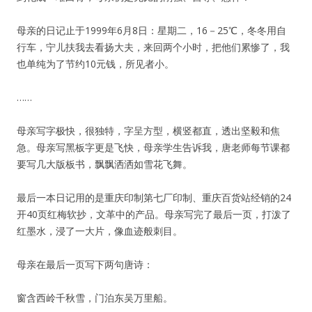
母亲的日记止于1999年6月8日：星期二，16－25℃，冬冬用自
行车，宁儿扶我去看扬大夫，来回两个小时，把他们累惨了，我
也单纯为了节约10元钱，所见者小。
……
母亲写字极快，很独特，字呈方型，横竖都直，透出坚毅和焦
急。母亲写黑板字更是飞快，母亲学生告诉我，唐老师每节课都
要写几大版板书，飘飘洒洒如雪花飞舞。
最后一本日记用的是重庆印制第七厂印制、重庆百货站经销的24
开40页红梅软抄，文革中的产品。母亲写完了最后一页，打泼了
红墨水，浸了一大片，像血迹般刺目。
母亲在最后一页写下两句唐诗：
窗含西岭千秋雪，门泊东吴万里船。