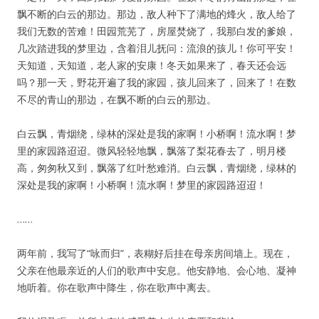
飘不断的白云的那边。那边，敌人种下了满地的烽火，敌人给了
我们无数的苦难！田园荒芜了，房屋焚烧了，我那白发的爹娘，
几次踏进我的梦里边，含着泪儿抚问：流浪的孩儿！你可平安！
天知道，天知道，老人家的安康！冬天如果来了，春天还会远
吗？那一天，野花开遍了我的家园，孩儿回来了，回来了！在数
不尽的青山的那边，在飘不断的白云的那边。
白云飘，青烟绕，绿林的深处是我的家啊！小桥啊！流水啊！梦
里的家园路迢迢。微风轻轻地飘，飘落了梨花春去了，明月楼
高，匆匆秋又到，飘落了红叶愁难消。白云飘，青烟绕，绿林的
深处是我的家啊！小桥啊！流水啊！梦里的家园路迢迢！
……
两年前，我写了“咏而归”，表糊好后挂在母亲房间墙上。现在，
父亲在他最亲近的人们的歌声中安息。他安静地、会心地、凝神
地听着。你在歌声中降生，你在歌声中离去。