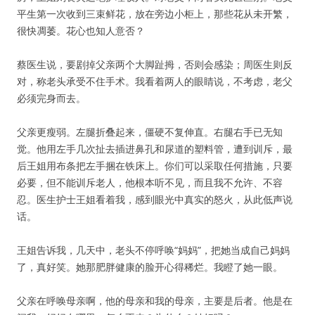
平生第一次收到三束鲜花，放在旁边小柜上，那些花从未开繁，
很快凋萎。花心也知人意否？
蔡医生说，要剧掉父亲两个大脚趾拇，否则会感染；周医生则反
对，称老头承受不住手术。我看着两人的眼睛说，不考虑，老父
必须完身而去。
父亲更瘦弱。左腿折叠起来，僵硬不复伸直。右腿右手已无知
觉。他用左手几次扯去插进鼻孔和尿道的塑料管，遭到训斥，最
后王姐用布条把左手捆在铁床上。你们可以采取任何措施，只要
必要，但不能训斥老人，他根本听不见，而且我不允许、不容
忍。医生护士王姐看着我，感到眼光中真实的怒火，从此低声说
话。
王姐告诉我，几天中，老头不停呼唤“妈妈”，把她当成自己妈妈
了，真好笑。她那肥胖健康的脸开心得稀烂。我瞪了她一眼。
父亲在呼唤母亲啊，他的母亲和我的母亲，主要是后者。他是在