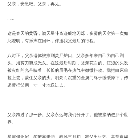
父亲，安息吧。父亲，再见。
……
这是春天的黄昏，满天星斗奇迹般地闪烁，多雾的天空第一次如
此澄明，有乐声在回环，伴送我父最后的行程。
八时正，父亲遗体被推到焚尸炉口。父亲多年来自己为自己剃
头。用剪刀剪成光头。在这最后时刻，父亲花白的、短短的头发
被火红的光芒映着，长长的眉毛在热气中微微抖动。我把白床单
拉上去，蒙住父亲的头。明亮而沉重的金属门终于缓缓降下，传
递带把父亲一寸一寸地送进去。
……
父亲跨过了那一步。父亲永远与我们分开了。他被接纳进那个世
界。
星河何迢迢，笙箫亦渺渺！春风三月初，我父出远郊。高堂自幽