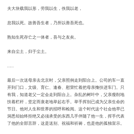
夫大块载我以形，劳我以生，佚我以老，
息我以死。故善吾生者，乃所以善吾死也。
熟知生死存亡之一体者，吾与之友矣。
来自尘土，归于尘土。
……
最后一次送母亲去北京时，父亲照例走到阳台上。公司的车一直
开到门口，文级、育仁、逢春、慰荣忙着把母亲搀扶进车门。只
有我，知道老父一定会走到阳台上。杂乱的树叶中，父亲瘦削地
扶着栏杆，坚定而衰老地举起右手。举手挥别已成为父亲生命的
节日。他对人生和世界的招呼和检阅。这个时代这个社会他早已
洞悉却始终拒绝又必须承受的东西几乎伴随了他一生，挥手代表
了他的全部言辞，这是送别、祝福和祈祷，也是他的孤独宣示。