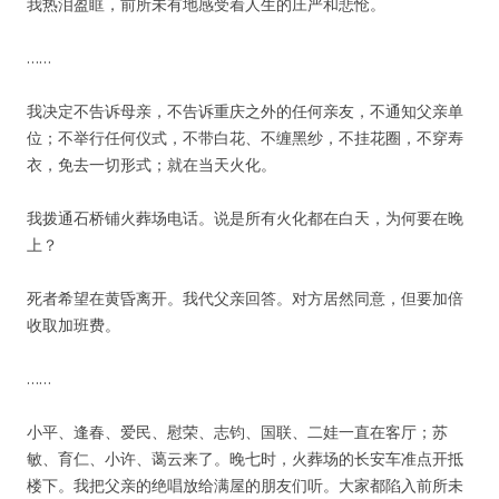
我热泪盈眶，前所未有地感受着人生的庄严和悲怆。
……
我决定不告诉母亲，不告诉重庆之外的任何亲友，不通知父亲单
位；不举行任何仪式，不带白花、不缠黑纱，不挂花圈，不穿寿
衣，免去一切形式；就在当天火化。
我拨通石桥铺火葬场电话。说是所有火化都在白天，为何要在晚
上？
死者希望在黄昏离开。我代父亲回答。对方居然同意，但要加倍
收取加班费。
……
小平、逢春、爱民、慰荣、志钧、国联、二娃一直在客厅；苏
敏、育仁、小许、蔼云来了。晚七时，火葬场的长安车准点开抵
楼下。我把父亲的绝唱放给满屋的朋友们听。大家都陷入前所未