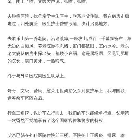
范，闭上了嘴。文级大声说，张嘴，张嘴。
去肿瘤医院，找母亲学生朱医生，联系老父住院。我在病房走廊
走过，四处肮脏，医生护士昏昏欲睡。决计另觅地方。
去歌乐山第一养老院。沿途荒凉,一座坟山,成百上千墓窟密布，象
无边的白癜风。养老院惨不忍睹，窗门都破旧，室内冰冷。老头
老太婆从病房中探出头，都矮小衰弱。这是屠场啊。又见到肥胖
的院长，满口黄牙，一脸晦气。
终于与外科医院周医生联系上。
哥哥、文级、爱民、慰荣用担架抬父亲到救护车上，我与国联、
逢春乘车尾随在后。
行至三角碑，救护车左行而去，我们的车只能绕单行道。父亲第
一次昏然不觉地享有了这个国家官僚和警察的特权。
父亲已躺在外科医院住院部三楼。医院护士正吸痰、排尿、输