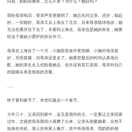
问我，妈妈在哪里，怎么不来？为什么？她好吗？
我给母亲电话，母亲声音更微弱了。她总先问父亲。还好，稳起
的，一切都好。母亲又从上海去了北京。后来母亲隐讳地说，她
无法在重庆住下去了，非要到上海去。蓓蓓也是她的孙女，她要
给这个最缺少爱护的孙女补习。
母亲在上海住了一个月，小施那里条件更简陋。小施对母亲甚
好，关照甚微，但母亲还是走了。她要把最后的时间认真地分
配，她的亲生女儿也盼着她去。也许还有其它原因，母亲对自己
的隐痛从来是彻底的含蓄。
……
终于要到春节了。本世纪最后一个春节。
大年三十，父亲回到家中，这又是我作的主。一定要让父亲回家
过年。文级把母亲那间小屋腾了出来，父亲头朝窗躺着，全然不
知身在何处。墙上挂有家人像片，其中有他母亲、我奶奶的相