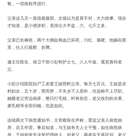
氧，一切按程序进行。
父亲这几天一直指着腹部。文级以为是胃不对，大力按摩。现在
才知道，是小便淤积，竟排出大半盆，六、七斤之多。
父亲已长褥疮，两个大脚趾拇血已坏死，污红、僵硬。他躺在那
里，任人们观察、折腾。
邀主任医生、保卫干部小彭和护士七、八人午饭。冀其善待老
父。
小彭介绍医院抬尸工老婆王姐照料父亲。每月七百元。王姐是农
村妇女，五十岁，黑而胖，不失乡下人质朴，但远称不上尽职。
她睡老父旁边病床，整日打毛线，时有怨言，老父收到的水果、
麦乳精等全部归她，也是如此。
连续两次下病危通知书，主管蔡医生声称，需送父亲入病危病
房，后又作罢。事后知道，与王姐有关人士干预，如住病危病
房，王姐则丧失这笔护理收入。对老父，两者实无甚区别。老父