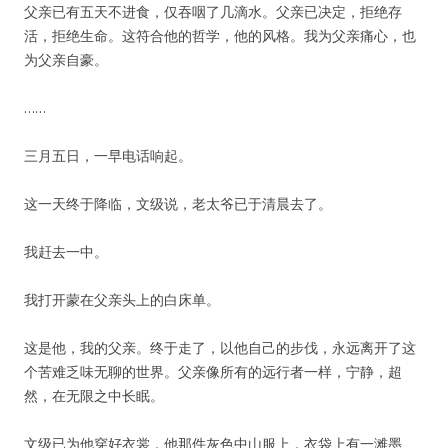
父亲已有五天不进食，仅吞咽了几滴水。父亲已决定，拒绝存
活，拒绝生命。这符合他的哲学，他的风格。我为父亲痛心，也
为父亲自豪。
……
三月五日，一早电话响起。
这一天终于降临，文级说，老太爷已于清晨去了。
我赶去一中。
我打开蒙在父亲头上的白床单。
这是他，我的父亲。终于走了，以他自己的步伐，永远离开了这
个苦难乏味无聊的世界。父亲像所有的远行者一样，宁静，超
然，在无限之中长眠。
文级已为他穿好衣裳，他那件灰色中山服上，衣袋上有一滩墨