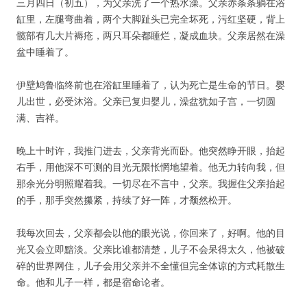
三月四日（初五），为父亲洗了一个热水澡。父亲赤条条躺在浴
缸里，左腿弯曲着，两个大脚趾头已完全坏死，污红坚硬，背上
髋部有几大片褥疮，两只耳朵都睡烂，凝成血块。父亲居然在澡
盆中睡着了。
伊壁鸠鲁临终前也在浴缸里睡着了，认为死亡是生命的节日。婴
儿出世，必受沐浴。父亲已复归婴儿，澡盆犹如子宫，一切圆
满、吉祥。
晚上十时许，我推门进去，父亲背光而卧。他突然睁开眼，抬起
右手，用他深不可测的目光无限怅惘地望着。他无力转向我，但
那余光分明照耀着我。一切尽在不言中，父亲。我握住父亲抬起
的手，那手突然攥紧，持续了好一阵，才颓然松开。
我每次回去，父亲都会以他的眼光说，你回来了，好啊。他的目
光又会立即黯淡。父亲比谁都清楚，儿子不会呆得太久，他被破
碎的世界网住，儿子会用父亲并不全懂但完全体谅的方式耗散生
命。他和儿子一样，都是宿命论者。