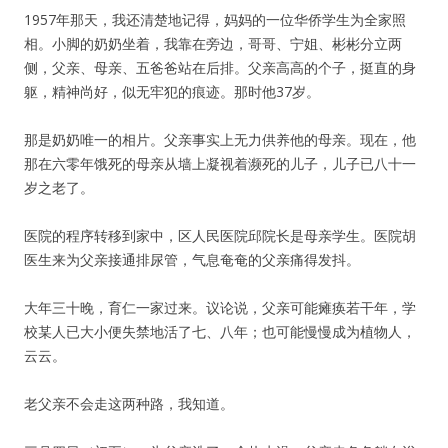
1957年那天，我还清楚地记得，妈妈的一位华侨学生为全家照
相。小脚的奶奶坐着，我靠在旁边，哥哥、宁姐、彬彬分立两
侧，父亲、母亲、五爸爸站在后排。父亲高高的个子，挺直的身
躯，精神尚好，似无牢犯的痕迹。那时他37岁。
那是奶奶唯一的相片。父亲事实上无力供养他的母亲。现在，他
那在六零年饿死的母亲从墙上凝视着濒死的儿子，儿子已八十一
岁之老了。
医院的程序转移到家中，区人民医院邱院长是母亲学生。医院胡
医生来为父亲接通排尿管，气息奄奄的父亲痛得发抖。
大年三十晚，育仁一家过来。议论说，父亲可能瘫痪若干年，学
校某人已大小便失禁地活了七、八年；也可能慢慢成为植物人，
云云。
老父亲不会走这两种路，我知道。