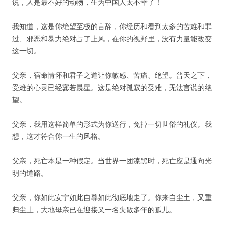
说，人是最不好的动物，生为中国人太不幸了！
我知道，这是你绝望至极的言辞，你经历和看到太多的苦难和罪
过、邪恶和暴力绝对占了上风，在你的视野里，没有力量能改变
这一切。
父亲，宿命情怀和君子之道让你敏感、苦痛、绝望。普天之下，
受难的心灵已经寥若晨星。这是绝对孤寂的受难，无法言说的绝
望。
父亲，我用这样简单的形式为你送行，免掉一切世俗的礼仪。我
想，这才符合你一生的风格。
父亲，死亡本是一种假定。当世界一团漆黑时，死亡应是通向光
明的道路。
父亲，你如此安宁如此自尊如此彻底地走了。你来自尘土，又重
归尘土，大地母亲已在迎接又一名失散多年的孤儿。