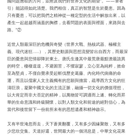
國問題應取的方向，並附及我們對世界文化的期望”。——筆者
引）能認得如此清楚。我們相信，真正的智慧是生於憂患。因為
只有憂患，可以把我們之精神從一種定型的生活中解放出來，以
產生一起超越而涵蓋的胸襟，去看問題的表面與裡面，來路與去
路。”②
近世人類最深巨的危機與奇變（世界大戰、熱核武器、極權主
義、現代迷狂……），其歷史動源與思想流變皆出自西方，而最深
巨的憂患與悲情卻降於東土。唐氏生逢其中最荒唐最黯澹最詭異
的時空，棲棲遑遑，不避困苦，不懼寂寥，立心至為純粹，效命
至為堅貞，不僅自覺承受起斬伐歷史葛藤、內化時代病痛的命
運，而且以儒家人文主義獨有的悲願與擔當，疏導西方文化的狂
濤巨浪，凝聚中國文化的主流正脈，融攝一切文化的價值理想，
以大肯定而非大否定的精神，以萬物皆可調適而上遂、轉化而昇
華的生命意識和終級關懷，以對人類文化和前途的絕對信心，為
當代和後世留下一份前所未有的思想遺產和精神啟示。
又有半世淹忽而去，天下蒼黃翻覆，又有多少因緣聚散，又有多
少悲欣交集。天道好還，世間最大的一個消息是，中華文化花果