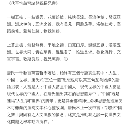
《代至恂慈甯諸兒祝長兄壽》
一樹五枝，一枝獨秀。花葉紛披，掩映長流。長流伊始，發源亞
洲。洲次伊何，五洲之首。我有長兄，同胞足手。浴德仁考，高
蹈前修。薰然仁慈，物我無咎。
上蒼之德，無聲無臭。平地之德，曰寬曰厚。巍巍五嶽，漠漠五
洲。世界大同，責在華胄。溫溫君子，惟道是求。教化流行，充
實宇宙。敬斯良辰，祝兄萬壽。①
唐氏一千數百萬言哲學著述，始終有三個母題貫注其中：人生，
中國，世界。唐氏式“三位一體”思想也可以其三句互為因緣的話
語另表：人當是人；中國人當是中國人；現代世界的中國人當是
現代世界的中國人。在唐氏無出其右的思想體系中，“中國”既是
連結“人生”與“世界”的臍帶，更是其全部精神生命和思想創造須臾
不可離棄的血肉文本和心靈故園。唐氏不止一次申言：“我對中國
之鄉土與固有之人文風教的懷念，此實是推動我之談一切世界文
化問題之根本動力所在。”