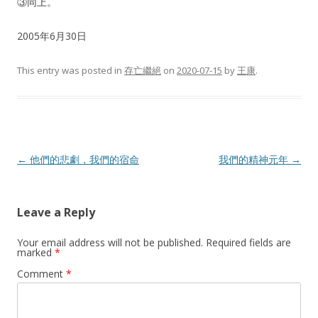
③同上。
2005年6月30日
This entry was posted in
存亡繼絕
on
2020-07-15
by
王康
.
Post
←
他們的悲劇，我們的宿命
我們的精神元年
→
navigation
Leave a Reply
Your email address will not be published.
Required fields are
marked
*
Comment
*