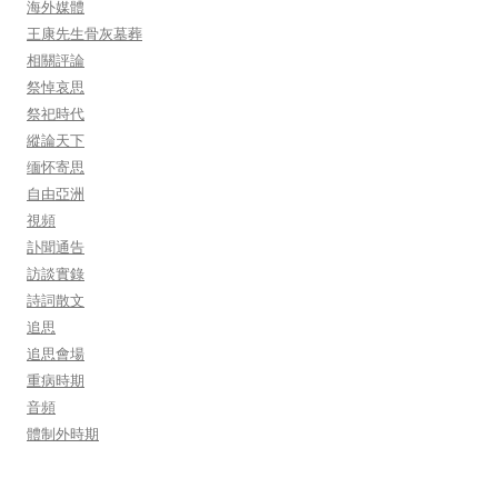
海外媒體
王康先生骨灰墓葬
相關評論
祭悼哀思
祭祀時代
縱論天下
缅怀寄思
自由亞洲
視頻
訃聞通告
訪談實錄
詩詞散文
追思
追思會場
重病時期
音頻
體制外時期