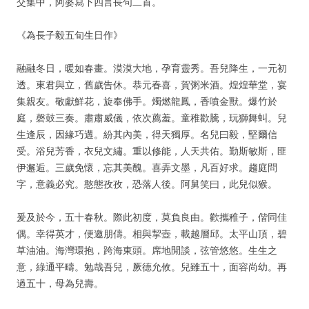
交集中，阿婆寫下四言長句二首。
《為長子毅五旬生日作》
融融冬日，暖如春畫。漠漠大地，孕育靈秀。吾兒降生，一元初
透。東君與立，舊歲告休。恭元春喜，賀粥米酒。煌煌華堂，宴
集親友。敬獻鮮花，旋奉佛手。燭燃龍鳳，香噴金獸。爆竹於
庭，磬鼓三奏。肅肅威儀，依次薦羞。童稚歡騰，玩獅舞虯。兒
生逢辰，因緣巧遘。紛其內美，得天獨厚。名兒曰毅，堅爾信
受。浴兒芳香，衣兒文繡。重以修能，人天共佑。勤斯敏斯，匪
伊邂逅。三歲免懷，忘其美醜。喜弄文墨，凡百好求。趨庭問
字，意義必究。憨態孜孜，恐落人後。阿舅笑曰，此兒似猴。
爰及於今，五十春秋。際此初度，莫負良由。歡攜稚子，偕同佳
偶。幸得英才，便邀朋儔。相與挈壺，載越層邱。太平山頂，碧
草油油。海灣環抱，跨海東頭。席地閒談，弦管悠悠。生生之
意，綠通平疇。勉哉吾兒，厥德允攸。兒雖五十，面容尚幼。再
過五十，母為兒壽。