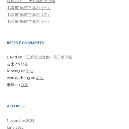
奴役之路 ── 十月革命与中国
毛泽东“抗战”的真相（三）
毛泽东“抗战”的真相（二）
毛泽东“抗战”的真相（一）
RECENT COMMENTS
David
on
《王康紀念文集》電子版下載
古土
on
訃告
lxinxing
on
訃告
wangyichong
on
訃告
老凤
on
訃告
ARCHIVES
November 2023
June 2022