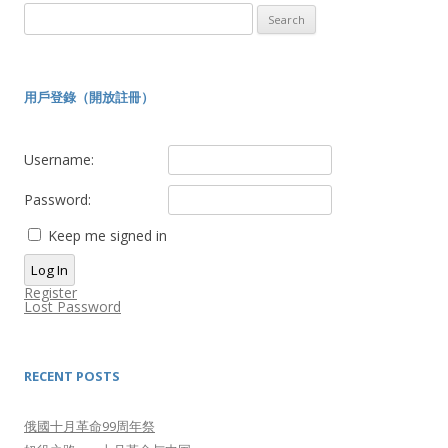
Search
for:
用戶登錄（開放註冊）
Username:
Password:
Keep me signed in
Log In
Register
Lost Password
RECENT POSTS
俄國十月革命99周年祭