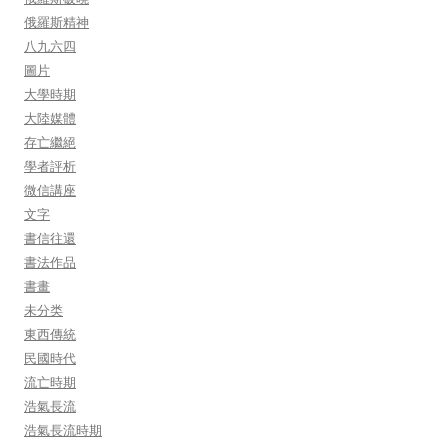
俄羅斯精神
八九六四
圖片
大學時期
大陸媒體
存亡繼絕
學者評析
微信講座
文字
書信往還
書法作品
書畫
未分类
東西傳統
民國時代
流亡時期
浩氣長流
浩氣長流時期