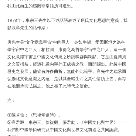
我由此而生的感慨非常語所可道出。
1978年，牟宗三先生以下述話語表述了唐氏文化思想的意義，我
願以牟先生的話作結：
唐先生是“文化意識宇宙”中的巨人，亦如牛頓、愛因斯坦之為科
學宇宙中之巨人，柏拉圖、康得之為哲學宇宙中之巨人。這一個
文化意識宇宙是中國文化傳統之所謂獨辟與獨顯。它是由夏商周
之文質損益，經過孔孟內聖外王成德之教，而開闢出。此後中國
歷史之發展，儘管有許多曲折，無能外此範宇。唐先生之繼承而
弘揚此文化意識之內蘊，是以其全幅生命之真性情頂上去，而存
在地繼承而弘揚之。他是盡了此時代之使命。
注：
①陳卓仙：《思複堂遺詩》。
②唐君毅、牟宗三、徐複觀、張君勱：《中國文化與世界》——
我們對中國學術研究及中國文化與世界文化前途之共同認識。