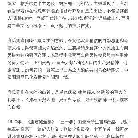
飄零、枯萎歇絕半世之後，終於如一元初透，生機重現了。唐君
毅哲學著作在他魂牽夢繞的祖國母邦堂而皇之出版，不僅是其個
人“靈根自植”、歷經千種艱辛後，終於如所誓約“返哺故土”，而且
是中華文化否極泰來、貞下起元的祥朕吉兆。
唐氏於這個時代最直接的意義，在於他宏富精微的哲學思想和道
德人格，與億萬國人坎陷已久、且將繼續身置其中的民族生命與
民族精神的艱厄命運，以及從中化育而出的民族復興與精神重建
的偉大使命，正相契合：“這全人類1/4的人口的生命與精神，何
處寄託，如何安頓，實際上早已為全人類的共同良心所關切，中
國問題早已化為世界的問題。”③
唐氏著作在大陸的出版，是當代儒家“魂兮歸來”奇跡般的重大文
化事件，又如種子與大地，兒子與母親，遊子與故鄉一樣，樸素
而自然。
1990年，《唐君毅全集》（三十卷）由臺灣學生書局出版，我以
晚輩身份寫了一篇紀念短文，刊於全集最後。十五年後，我再次
以晚輩身份寫下此文，卻可載於在大陸出版的第一批唐氏著作，