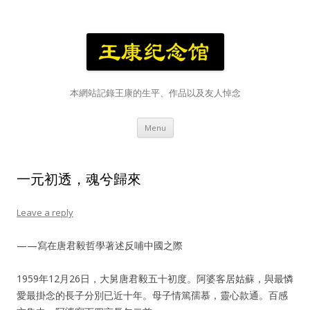
本網站記錄王康的生平、作品以及友人悼念
Skip
Menu
to
content
一元初透，魂兮歸來
Leave a reply
——寫在唐君毅哲學著述反哺中國之際
1959年12月26日，大舅唐君毅五十初度。阿婆客居姑蘇，與最憐
愛最掛念的長子分別已近十年。母子情篤孺慕，靈心款通。百感