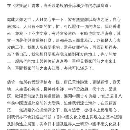
在《懷鄉記》篇末，唐氏以老境的蒼涼和少年的赤誠寫道：
處此大難之世，人只要心平一下，皆有無盡難以為懷之感，自心
底湧出。人只有不斷的忙，忙，可以壓住一切的懷念。我到香港
來，亦寫下了不少文章，有時奮發激昂，有時也能文理密察，其
實一切著作與事業算什麼，這都是為人而非為己，亦都是人心表
皮的工作。我想人所真要求的，還是從哪裡來，再回到那裡去。
為了我自己，我常想只要現在我真能到死友的墳上，先父的墳
上，親宗們的墳上與神位前進進香，重得見我家門前之南來山
色，重聞我家門前之東去江聲，亦就可以滿足了。
儘管一如所有哲慧深植者一樣，唐氏天性肫摯，稟賦穎悟，對天
地、人生靈心善感，且轉移多師，幸得梁啟超、熊十力、梁漱
溟、歐陽竟無諸先賢傳道授德，遍閱中西古今典籍，“但是若非八
年前中國遭遇此空前的大變局，迫使我們流亡海外，在四顧蒼
茫、一無憑籍的心境情調之下，撫今追昔，從根本上反復用心，
則我們亦不會對這些問題（“對中國文化之過去與現在之基本認識
及對前途之展望，與今日中國及世界人士研究中國學術文化及中