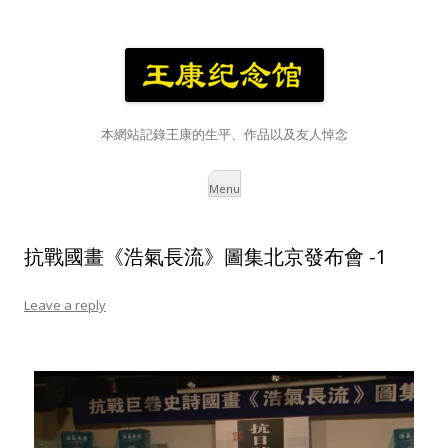
本網站記錄王康的生平、作品以及友人悼念
Skip
Menu
to
content
抗戰國畫《浩氣長流》圖集北京發布會 -1
Leave a reply