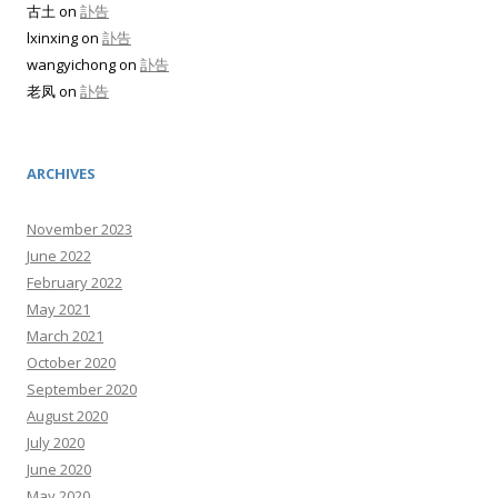
古土
on
訃告
lxinxing
on
訃告
wangyichong
on
訃告
老凤
on
訃告
ARCHIVES
November 2023
June 2022
February 2022
May 2021
March 2021
October 2020
September 2020
August 2020
July 2020
June 2020
May 2020