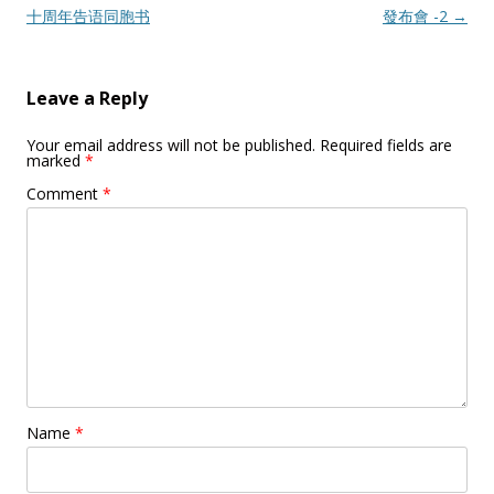
navigation
十周年告语同胞书
發布會 -2
→
Leave a Reply
Your email address will not be published.
Required fields are
marked
*
Comment
*
Name
*