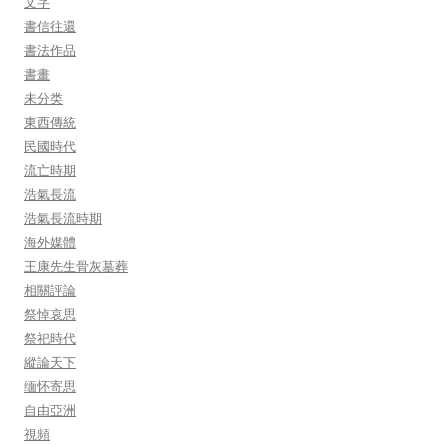
文字
書信往還
書法作品
書畫
未分类
東西傳統
民國時代
流亡時期
浩氣長流
浩氣長流時期
海外媒體
王康先生骨灰墓葬
相關評論
祭悼哀思
祭祀時代
縱論天下
缅怀寄思
自由亞洲
視頻