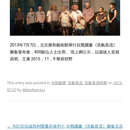
2013年7月7日，北京雍和藝術館舉行抗戰國畫《浩氣長流》
圖集發布會，400餘位人士出席。 現上網公示，以謝故人並就
高明。王康 2015，11，9 華府郊野
This entry was posted in
大陸媒體
,
浩氣長流
,
浩氣長流時期
on
2013-
07-07
by
Wencheng Li
.
Post
←
为纪念抗战胜利暨重庆谈判七
抗戰國畫《浩氣長流》圖集北京