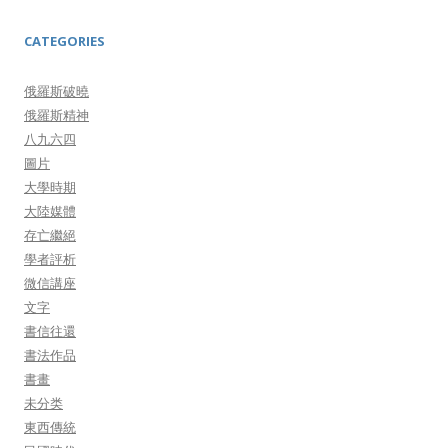
CATEGORIES
俄羅斯破曉
俄羅斯精神
八九六四
圖片
大學時期
大陸媒體
存亡繼絕
學者評析
微信講座
文字
書信往還
書法作品
書畫
未分类
東西傳統