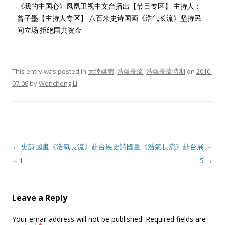
《我的中国心》凤凰卫视中文台播出【节目专区】 主持人：
曾子墨【主持人专区】 八百米史诗国画《浩气长流》坚持民
间立场 拒绝国共资金
This entry was posted in
大陸媒體
,
浩氣長流
,
浩氣長流時期
on
2010-
07-06
by
Wencheng Li
.
Post
←
史詩國畫《浩氣長流》赴台展
史詩國畫《浩氣長流》赴台展 －
navigation
－1
5
→
Leave a Reply
Your email address will not be published.
Required fields are