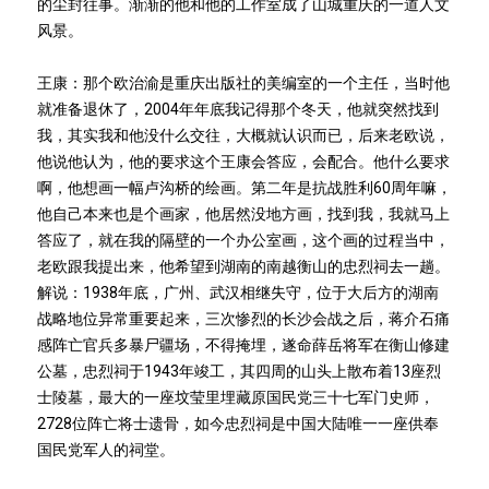
的尘封往事。渐渐的他和他的工作室成了山城重庆的一道人文
风景。
王康：那个欧治渝是重庆出版社的美编室的一个主任，当时他
就准备退休了，2004年年底我记得那个冬天，他就突然找到
我，其实我和他没什么交往，大概就认识而已，后来老欧说，
他说他认为，他的要求这个王康会答应，会配合。他什么要求
啊，他想画一幅卢沟桥的绘画。第二年是抗战胜利60周年嘛，
他自己本来也是个画家，他居然没地方画，找到我，我就马上
答应了，就在我的隔壁的一个办公室画，这个画的过程当中，
老欧跟我提出来，他希望到湖南的南越衡山的忠烈祠去一趟。
解说：1938年底，广州、武汉相继失守，位于大后方的湖南
战略地位异常重要起来，三次惨烈的长沙会战之后，蒋介石痛
感阵亡官兵多暴尸疆场，不得掩埋，遂命薛岳将军在衡山修建
公墓，忠烈祠于1943年竣工，其四周的山头上散布着13座烈
士陵墓，最大的一座坟莹里埋藏原国民党三十七军门史师，
2728位阵亡将士遗骨，如今忠烈祠是中国大陆唯一一座供奉
国民党军人的祠堂。