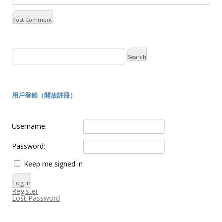
用戶登錄（開放註冊）
Username:
Password:
Keep me signed in
Log In
Register
Lost Password