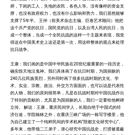
师，下岗的工人，失地的农民，各色人等。没有像样的资金支
撑，也没有政府权力，也没有什么影响和势力，我们居然能够
支撑了5年半。 王仲（前美术杂志主编、巨卷艺术顾问）他把
这个共产党的抗日，国民党的抗日，以及台湾人民的抗日，当
成一个整体，当成一个全民抗战的这样一个主题来表现，我觉
得这在中国美术史上这还是第一次，用这样整体的观点来处理
抗日战争。
王康：我们画的是中国中华民族在20世纪最重要的一段历史，
确实惊天地泣鬼神。我们具体画了在抗日时期，为国捐躯的
240几位民族英烈，另外同时画了很多抗战时期的文化、学
术、实业、宗教、政治、外交方方面面的，也可以说是代表性
的人物，我们的原则很简单，凡是在抗战时期对中国抗战作出
了特别的贡献的，尤其是为国捐躯的人，我们一定要给他树碑
立传。 解说：王康，重庆民间学人，长期自绝于中国式的经
济仕途，学院翰林之外，在重庆三峡广场的一栋写字楼里，他
为自己建立了一个纯粹民间的学术机构“陪都文化研究中心”。
多年来，他带领二三弟子，潜心研究中国抗战史，打捞被遮蔽