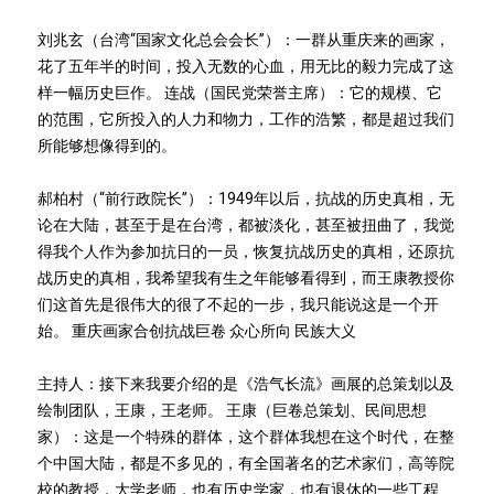
刘兆玄（台湾“国家文化总会会长”）：一群从重庆来的画家，
花了五年半的时间，投入无数的心血，用无比的毅力完成了这
样一幅历史巨作。 连战（国民党荣誉主席）：它的规模、它
的范围，它所投入的人力和物力，工作的浩繁，都是超过我们
所能够想像得到的。
郝柏村（“前行政院长”）：1949年以后，抗战的历史真相，无
论在大陆，甚至于是在台湾，都被淡化，甚至被扭曲了，我觉
得我个人作为参加抗日的一员，恢复抗战历史的真相，还原抗
战历史的真相，我希望我有生之年能够看得到，而王康教授你
们这首先是很伟大的很了不起的一步，我只能说这是一个开
始。 重庆画家合创抗战巨卷 众心所向 民族大义
主持人：接下来我要介绍的是《浩气长流》画展的总策划以及
绘制团队，王康，王老师。 王康（巨卷总策划、民间思想
家）：这是一个特殊的群体，这个群体我想在这个时代，在整
个中国大陆，都是不多见的，有全国著名的艺术家们，高等院
校的教授，大学老师，也有历史学家，也有退休的一些工程