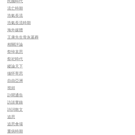
民國時代
流亡時期
浩氣長流
浩氣長流時期
海外媒體
王康先生骨灰墓葬
相關評論
祭悼哀思
祭祀時代
縱論天下
缅怀寄思
自由亞洲
視頻
訃聞通告
訪談實錄
詩詞散文
追思
追思會場
重病時期