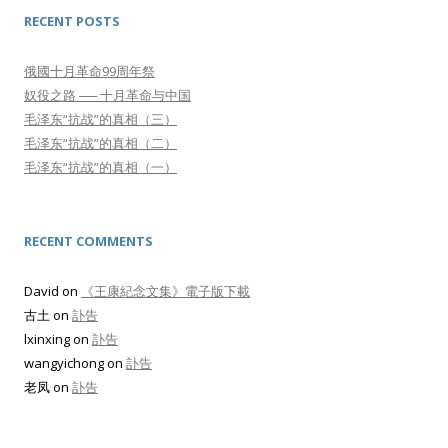
RECENT POSTS
俄國十月革命99周年祭
奴役之路 ── 十月革命与中国
毛泽东“抗战”的真相（三）
毛泽东“抗战”的真相（二）
毛泽东“抗战”的真相（一）
RECENT COMMENTS
David
on
《王康紀念文集》電子版下載
古土
on
訃告
lxinxing
on
訃告
wangyichong
on
訃告
老凤
on
訃告