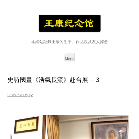
本網站記錄王康的生平、作品以及友人悼念
Skip
Menu
to
content
史詩國畫《浩氣長流》赴台展 －3
Leave a reply