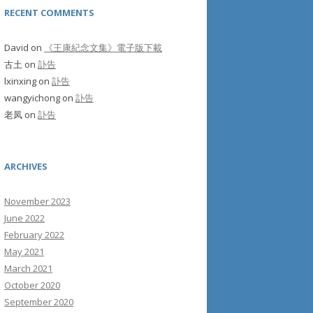
RECENT COMMENTS
David
on
《王康紀念文集》電子版下載
古土
on
訃告
lxinxing
on
訃告
wangyichong
on
訃告
老凤
on
訃告
ARCHIVES
November 2023
June 2022
February 2022
May 2021
March 2021
October 2020
September 2020