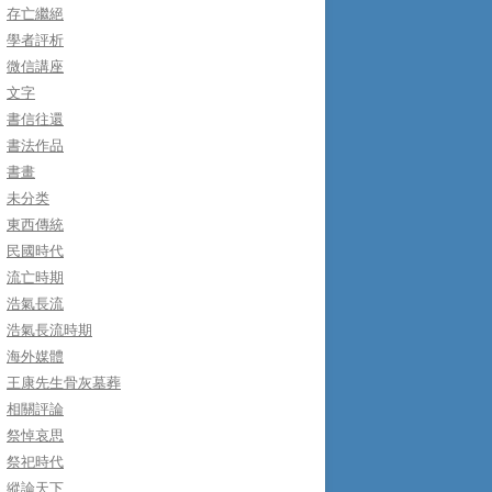
存亡繼絕
學者評析
微信講座
文字
書信往還
書法作品
書畫
未分类
東西傳統
民國時代
流亡時期
浩氣長流
浩氣長流時期
海外媒體
王康先生骨灰墓葬
相關評論
祭悼哀思
祭祀時代
縱論天下