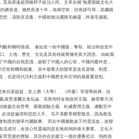
，其為害遠超用槍桿子統治人民。文革全稱“無產階級文化大
想的總表達。雖然長達十年，為禍空前，但有跡可尋，並繼續
思想，清除其流毒，中國就無法擺脫毛幽靈，跨過毛僵屍。
判斷和獨特情感。 秦始皇一統中國後，奪取、統治和改造中
人口、土地、歷史、文化及其前程確實擁有莫大誘惑。 由歐風
了中國的自我意識，啟動了中國人的心智，中國內憂外患，
的空前契機和能量。 其中最重大的變革是改造器物、制度、
造，也是現代功利主義對中國歷史和文明的最嚴重冒犯。
當然來自梁啟超，並上溯《大學》、《尚書》等儒學經典，但
胡亂接受達爾文進化論、克魯泡特金無政府主義、赫胥黎天演
柏格森生命哲學、羅素經驗主義、杜威實用主義，遂斷言中
，必須從倫理和思想入手。 毛不吝辭章稱聖魯迅，因為魯迅
會制度的變革均屬餘事。 而在中國搬動桌子尚需流血，改變
血流成河，改造心性靈魂則是史無前例的偉大事業。 文化大
妄而荒唐的實驗，其目的在於建立一個在優勝劣汰、弱肉強