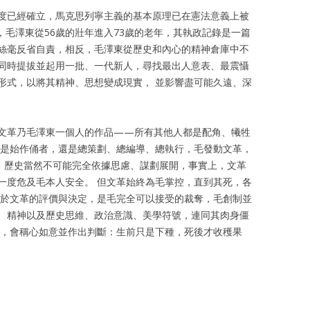
度已經確立，馬克思列寧主義的基本原理已在憲法意義上被
6年，毛澤東從56歲的壯年進入73歲的老年，其執政記錄是一篇
絲毫反省自責，相反，毛澤東從歷史和內心的精神倉庫中不
同時提拔並起用一批、一代新人，尋找最出人意表、最震懾
形式，以將其精神、思想變成現實， 並影響盡可能久遠、深
文革乃毛澤東一個人的作品——所有其他人都是配角、犧牲
僅是始作俑者，還是總策劃、總編導、總執行，毛發動文革，
型。 歷史當然不可能完全依據思慮、謀劃展開，事實上，文革
一度危及毛本人安全。 但文革始終為毛掌控，直到其死，各
關於文革的評價與決定，是毛完全可以接受的裁奪，毛創制並
、精神以及歷史思維、政治意識、美學符號，連同其肉身僵
知，會稱心如意並作出判斷：生前只是下種，死後才收穫果