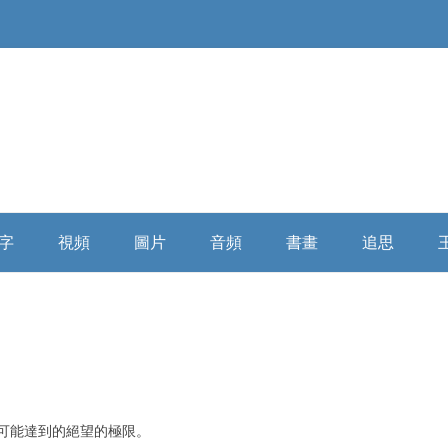
Skip
to
字
視頻
圖片
音頻
書畫
追思
content
俄羅斯精神
大陸媒體
童年時期
微信講座
浩氣長流书画全集
缅怀寄思
民國時代
海外媒體
少年時期
自由亞洲
乘風歸去
學者評析
詩詞散文
插隊時期
俄羅斯破曉
相關評論
可能達到的絕望的極限。