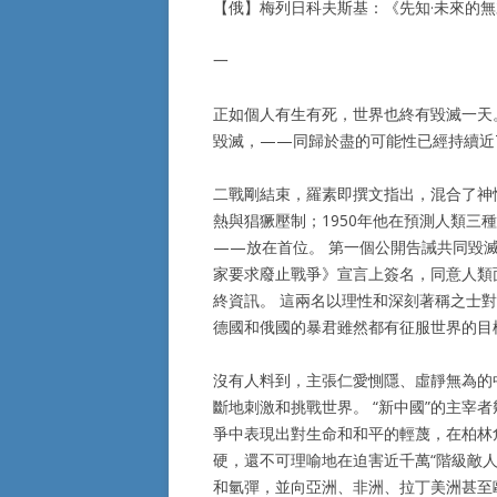
【俄】梅列日科夫斯基：《先知·未來的
一
正如個人有生有死，世界也終有毀滅一天
毀滅，——同歸於盡的可能性已經持續近
二戰剛結束，羅素即撰文指出，混合了神
熱與猖獗壓制；1950年他在預測人類
——放在首位。 第一個公開告誡共同毀滅
家要求廢止戰爭》宣言上簽名，同意人類
終資訊。 這兩名以理性和深刻著稱之士
德國和俄國的暴君雖然都有征服世界的目
沒有人料到，主張仁愛惻隱、虛靜無為的
斷地刺激和挑戰世界。 “新中國”的主宰
爭中表現出對生命和和平的輕蔑，在柏林
硬，還不可理喻地在迫害近千萬“階級敵
和氫彈，並向亞洲、非洲、拉丁美洲甚至