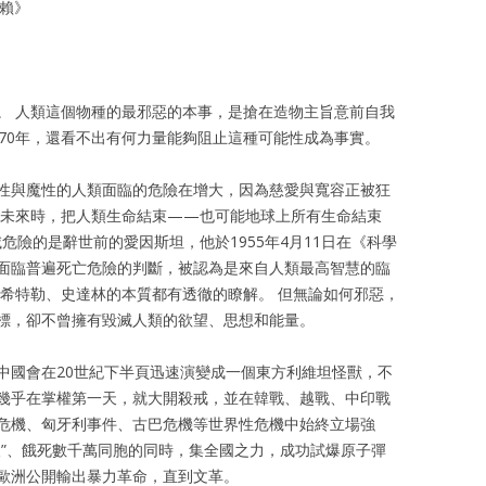
縱論天下
大學時期
審判幽靈
無賴》
書信往還
八九六四
書法作品
。 人類這個物種的最邪惡的本事，是搶在造物主旨意前自我
存亡繼絕
體制外時期
浩氣長流
70年，還看不出有何力量能夠阻止這種可能性成為事實。
祭祀時代
浩氣長流時期
百人圖
性與魔性的人類面臨的危險在增大，因為慈愛與寬容正被狂
三種未來時，把人類生命結束——也可能地球上所有生命結束
歐洲思想
流亡時期
危險的是辭世前的愛因斯坦，他於1955年4月11日在《科學
面臨普遍死亡危險的判斷，被認為是來自人類最高智慧的臨
東西傳統
重病時期
對希特勒、史達林的本質都有透徹的瞭解。 但無論如何邪惡，
標，卻不曾擁有毀滅人類的欲望、思想和能量。
王康先生骨灰墓葬
中國會在20世紀下半頁迅速演變成一個東方利維坦怪獸，不
者幾乎在掌權第一天，就大開殺戒，並在韓戰、越戰、中印戰
危機、匈牙利事件、古巴危機等世界性危機中始終立場強
人”、餓死數千萬同胞的同時，集全國之力，成功試爆原子彈
歐洲公開輸出暴力革命，直到文革。