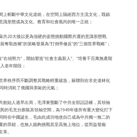
間上斬斷中華文化道統，在空間上隔絕西方主流文化，既鎮
意識形態成為文化、教育和社會風尚的唯一正統；
蘇共20大後以更為強硬的姿態挑動國際共運的意識形態戰
裝奪取政權”的策略發展為“打倒帝修反”的“三個世界戰略”；
“右傾勢力”，開始塑造“社會主義新人”、“培養千百萬無產階
進入老年階段；
世界秩序而不斷調整其戰略輕重緩急，蘇聯則在非史達林化
同時消耗了俄國與美歐的元氣；
共創始人過早出局，毛澤東壟斷了中共全部話語權，其領袖
異的毛充分膨脹其領袖空間，為1949年後所有重大變化打下
同時在中國誕生，毛由此成功地使自己成為中共獨一無二的
重的罪錯，也無人能夠挑戰其至高無上地位，從而益發癲
文革。