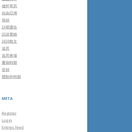
缅怀寄思
自由亞洲
視頻
訃聞通告
訪談實錄
詩詞散文
追思
追思會場
重病時期
音頻
體制外時期
META
Register
Log in
Entries feed