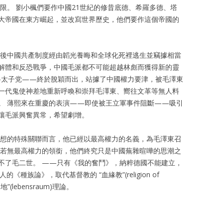
限。 劉小楓們要作中國21世紀的修昔底德、希羅多德、塔
大帝國在東方崛起，並改寫世界歷史，他們要作這個帝國的
有嗣後中國共產制度經由韜光養晦和全球化死裡逃生並竊據相當
解體和反恐戰爭，中國毛派都不可能超越林彪而獲得新的靈
—太子党——終於脫穎而出，站據了中國權力要津，被毛澤東
一代鬼使神差地重新呼喚和崇拜毛澤東、嚮往文革等無人料
。 薄熙來在重慶的表演——即使被王立軍事件阻斷——吸引
讓毛派興奮異常，希望劇增。
思想的特殊關聯而言，他已經以最高權力的名義，為毛澤東召
，若無最高權力的領銜，他們終究只是中國蕪雜暄嘩的思潮之
不了毛二世。 ——只有《我的奮鬥》，納粹德國不能建立，
種族論》，取代基督教的 “血緣教”(religion of
(lebensraum)理論。