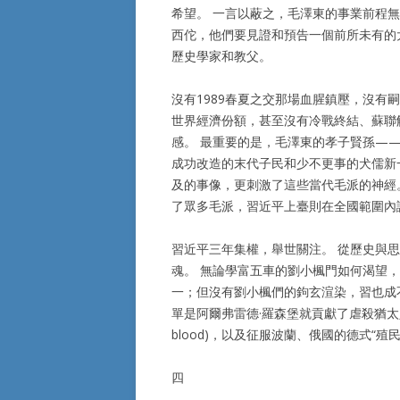
希望。 一言以蔽之，毛澤東的事業前程無
西佗，他們要見證和預告一個前所未有的
歷史學家和教父。
沒有1989春夏之交那場血腥鎮壓，沒
世界經濟份額，甚至沒有冷戰終結、蘇聯
感。 最重要的是，毛澤東的孝子賢孫—
成功改造的末代子民和少不更事的犬儒新
及的事像，更刺激了這些當代毛派的神經
了眾多毛派，習近平上臺則在全國範圍內
習近平三年集權，舉世關注。 從歷史與
魂。 無論學富五車的劉小楓門如何渴望
一；但沒有劉小楓們的鉤玄渲染，習也成
單是阿爾弗雷德·羅森堡就貢獻了虐殺猶太人的《
blood)，以及征服波蘭、俄國的德式“殖民地”
四