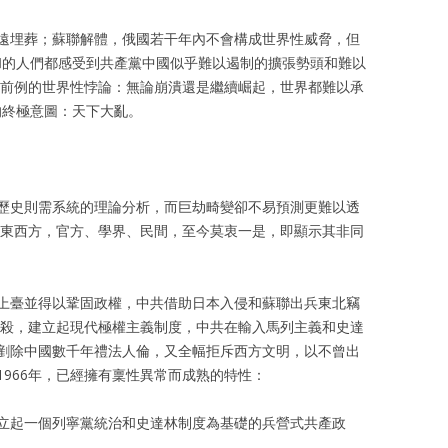
遠埋葬；蘇聯解體，俄國若干年內不會構成世界性威脅，但
溫和的人們都感受到共產黨中國似乎難以遏制的擴張勢頭和難以
無前例的世界性悖論：無論崩潰還是繼續崛起，世界都難以承
的終極意圖：天下大亂。
歷史則需系統的理論分析，而巨劫畸變卻不易預測更難以透
，東西方，官方、學界、民間，至今莫衷一是，即顯示其非同
上臺並得以鞏固政權，中共借助日本入侵和蘇聯出兵東北竊
屠殺，建立起現代極權主義制度，中共在輸入馬列主義和史達
剷除中國數千年禮法人倫，又全幅拒斥西方文明，以不曾出
966年，已經擁有稟性異常而成熟的特性：
立起一個列寧黨統治和史達林制度為基礎的兵營式共產政