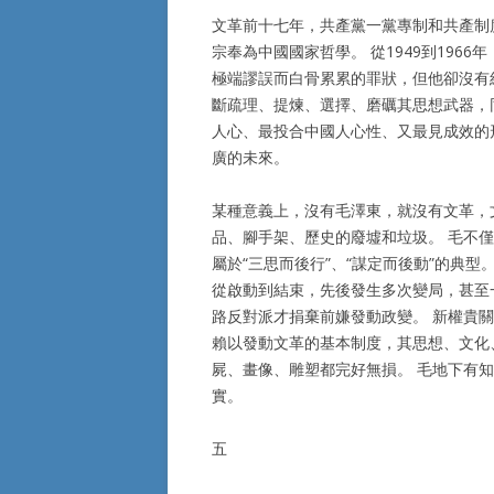
文革前十七年，共產黨一黨專制和共產制
宗奉為中國國家哲學。 從1949到196
極端謬誤而白骨累累的罪狀，但他卻沒有
斷疏理、提煉、選擇、磨礪其思想武器，
人心、最投合中國人心性、又最見成效的
廣的未來。
某種意義上，沒有毛澤東，就沒有文革，
品、腳手架、歷史的廢墟和垃圾。 毛不
屬於“三思而後行”、“謀定而後動”的典
從啟動到結束，先後發生多次變局，甚至
路反對派才捐棄前嫌發動政變。 新權貴
賴以發動文革的基本制度，其思想、文化
屍、畫像、雕塑都完好無損。 毛地下有
實。
五