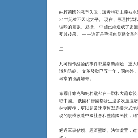
納粹德國的戰爭失敗，讓希特勒主義被永
21世紀並不因此太平。 現在，最理性
理喻的囂張、威攝。 中國已經造成了史
受其後果。 ——這正是毛澤東發動文革
二
凡可輕作結論的事件都屬常態經驗，重大
識和防範。 文革發動已五十年，國內外
尋常的怪誕離奇。
布爾什維克和納粹黨都在一戰和大蕭條後
取中國。 俄國和德國都發生過多次血腥
林制度後，更以超常速度模犁庭掃穴式地
現的規模改造中國社會和整體國民性，到1
經過軍事佔領、經濟壟斷、法律虛置，建
權；