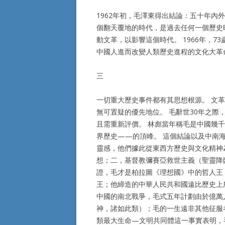
1962年初，毛澤東得出結論：五十年
個翻天覆地的時代，是過去任何一個歷史
動文革，以影響這個時代。 1966年，
中國人進而改變人類歷史進程的文化大革
三
一切重大歷史事件都有其思想根源。 文
無可置疑的優先地位。 毛辭世30年之
且需重新評價。 林彪當年稱毛是中國幾
界歷史——的頂峰。 這個結論以及中南海
靈感，他們據此從東西方歷史與文化精神
想；二，基督教彌賽亞救世主義（聖靈降
證，毛才是柏拉圖《理想國》中的哲人王
王；他締造的中華人民共和國遠比歷史上
中國的南北戰爭，毛式五年計劃由於億萬
神，諸如此類）；毛的一生遠非其他征服
類最大生命—文明共同體這一事實表明，