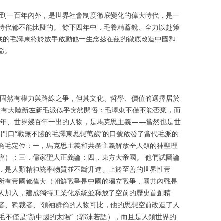
內外到一百年內外，是世界社會制度徹底變化的偉大時代，是一
時代都不能比擬的。 餘下四年中，毛養精蓄銳、全力以赴策
73歲的毛澤東終於放手啟動他一生念茲在茲的徹底改造中國和
命。
革固然有權力與路線之爭，但其文化、哲學、價值的選擇居於
際，有大陸新左新毛派似乎突然開悟：毛澤東不僅不能否棄，而
千年、世界幾百年一出的人物，是馬克思主義——當然也是世
門口“戰無不勝的毛澤東思想萬歲”的口號啟發了當代毛派的
為毛定位：一，馬克思主義和共產主義解放全人類的神聖理
臨）；三，儒家聖人正義論；四，東方大帝國。 他們試圖論
，是人類精神統率物質並不斷升進、止於至善的世界性帝
所有帝國都偉大（朝鮮戰爭是中國的獨立戰爭，國共內戰是
人加入，建成獨特工業化系統並釋放了空前的歷史首創精
者、獨裁者、 領袖群倫的人物可比，他的思想空前改造了人
毛不僅是“新中國的太陽”（郭沫若語），而且是人類世界的