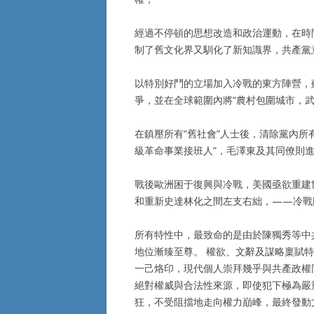
經過不停頓的思想改造和政治運動，在時
制了舊文化界又馴化了新知識界，共產黨
以特別好鬥的立場加入冷戰的東方陣營，
爭，並在全球範圍內將“農村包圍城市，武
在鎮壓所有“舊社會”人士後，清除黨內所有
級革命事業接班人”，毛澤東及其同僚則
戰後歐洲困于復興與冷戰，美國亟欲重建
和重新史達林化之間左支右絀，——冷戰
所有特性中，最致命的是由於陳獨秀等中
地位漸臻至尊。 權欲、文辭及謀略稟賦特
一己烙印，現代個人崇拜幾乎與共產政權
絕對權威與合法性來源，即使犯下極為嚴
狂，不受阻擋地走向權力巔峰，最終發動