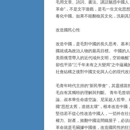
毛用文章、詩詞、書法、講話魅惑中國人
革命”，不是文字遊戲，是毛一生文化思
毒化中國。如果不能翻檢其文化，洗刷其
改造國民心性
改造中國，是毛對中國的長久思考、基本
國就成為政治人物的最高目標。 中國的
美雨俄雪帶入的近代域外文明，空前喚醒
卻也平添“三千年未有之大變局”之中蘊藏
社會結構之後對中國文化與人心的現代改
毛青年時代主持的“新民學會”，其靈感
毛自有其獨特的理解與判斷。 青年毛曾
論、叔本華生命虛空論、尼采超人哲學、
國“思想太舊，道德太壞”，根本改造中國
堅信若不從心性改造中國人，一切外在社
權力、財產，掀翻中國這間鐵屋子，必須
革命就是毛竊據中國後，改造國民性的狂