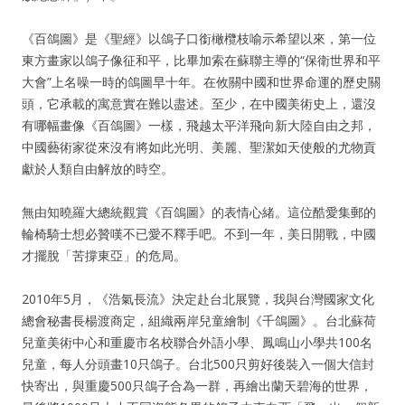
《百鴿圖》是《聖經》以鴿子口銜橄欖枝喻示希望以來，第一位
東方畫家以鴿子像征和平，比畢加索在蘇聯主導的“保衛世界和平
大會”上名噪一時的鴿圖早十年。在攸關中國和世界命運的歷史關
頭，它承載的寓意實在難以盡述。至少，在中國美術史上，還沒
有哪幅畫像《百鴿圖》一樣，飛越太平洋飛向新大陸自由之邦，
中國藝術家從來沒有將如此光明、美麗、聖潔如天使般的尤物貢
獻於人類自由解放的時空。
無由知曉羅大總統觀賞《百鴿圖》的表情心緒。這位酷愛集郵的
輪椅騎士想必贊嘆不已愛不釋手吧。不到一年，美日開戰，中國
才擺脫「苦撐東亞」的危局。
2010年5月，《浩氣長流》決定赴台北展覽，我與台灣國家文化
總會秘書長楊渡商定，組織兩岸兒童繪制《千鴿圖》。台北蘇荷
兒童美術中心和重慶市名校聯合外語小學、鳳鳴山小學共100名
兒童，每人分頭畫10只鴿子。台北500只剪好後裝入一個大信封
快寄出，與重慶500只鴿子合為一群，再繪出蘭天碧海的世界，