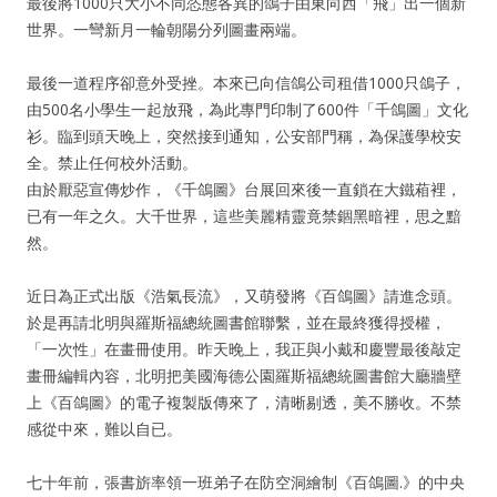
最後將1000只大小不同恣態各異的鴿子由東向西「飛」出一個新
世界。一彎新月一輪朝陽分列圖畫兩端。
最後一道程序卻意外受挫。本來已向信鴿公司租借1000只鴿子，
由500名小學生一起放飛，為此專門印制了600件「千鴿圖」文化
衫。臨到頭天晚上，突然接到通知，公安部門稱，為保護學校安
全。禁止任何校外活動。
由於厭惡宣傳炒作，《千鴿圖》台展回來後一直鎖在大鐵葙裡，
已有一年之久。大千世界，這些美麗精靈竟禁錮黑暗裡，思之黯
然。
近日為正式出版《浩氣長流》，又萌發將《百鴿圖》請進念頭。
於是再請北明與羅斯福總統圖書館聯繫，並在最終獲得授權，
「一次性」在畫冊使用。昨天晚上，我正與小戴和慶豐最後敲定
畫冊編輯內容，北明把美國海德公園羅斯福總統圖書館大廳牆壁
上《百鴿圖》的電子複製版傳來了，清晰剔透，美不勝收。不禁
感從中來，難以自已。
七十年前，張書旂率領一班弟子在防空洞繪制《百鴿圖.》的中央