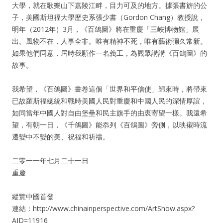
大學，就在歌樂山下嘉陵江畔，目力可及的地方。據張書旂的公
子，美國斯坦福大學歷史系張少書（Gordon Chang）教授說，
明年（2012年）3月，《百鴿圖》將在重慶「三峽博物館」展
出。風物不在，人事全非。唯有精神不死，唯有藝術彌久常新。
如果他們同意，屆時我願作一名義工，為觀眾講講《百鴿圖》的
故事。
我希望，《百鴿圖》畫卷這個「世界和平信使」歸來時，將帶來
已故羅斯福總統和戰時美國人民對重慶和中國人民的深情厚誼，
如同當年中國人對自由堡壘和民主旗手的由衷寄望一樣。我還希
望，有朝一日，《千鴿圖》能忝列《百鴿圖》旁側，以映襯時流
遷變中不變的美、祝福和祈禱。
二零一一年七月二十一日
重慶
縱覽中國首發
連結：http://www.chinainperspective.com/ArtShow.aspx?
AID=11916