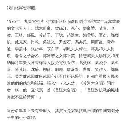
我由此浮想聯翩。
1995年，九集電視片《抗戰陪都》攝制組赴京采訪當年流寓重慶
的文化界人士。端木蕻良、賀綠汀、冰心、顏良堃、艾青、李
凌、王琦、郁風、黃苗子、丁聰、趙浩生、姚雪垠、夏衍、鄒獲
帆、臧克家、肖乾、吳祖光、尹瘦石、馮亦氏、周而復、費孝
通、季羨林、張岱年、宗白華、胡風夫人梅志、蔣兆和夫人肖
瓊、老舍之子舒乙、郭沫若之女郭平英、徐悲鴻夫人廖靜文和陳
納德將軍夫人陳香梅等人接受電視采訪；戈寶權、葉淺予、葉至
善、陳荒煤、沈醉、柳倩、胡繩、廖蓋隆、曹禺、吳作人、鄭庭
籍、葉君健或因健康或因心緒不佳拒絕采訪，但都向重慶人民表
達他們的感念和祝福。張光年（光末然，《黃河大合唱》詞作
者）稱，他一直想寫一首《長江大合唱》，「長江對抗戰的犧牲
貢獻不亞於黃河！」
這份名單看上去有些嚇人，其實只是雲集抗戰陪都的中國知識分
子中的小小群體。