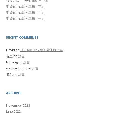
奴役之路 ── 十月革命与中国
毛泽东“抗战”的真相（三）
毛泽东“抗战”的真相（二）
毛泽东“抗战”的真相（一）
RECENT COMMENTS
David
on
《王康紀念文集》電子版下載
古土
on
訃告
lxinxing
on
訃告
wangyichong
on
訃告
老凤
on
訃告
ARCHIVES
November 2023
June 2022