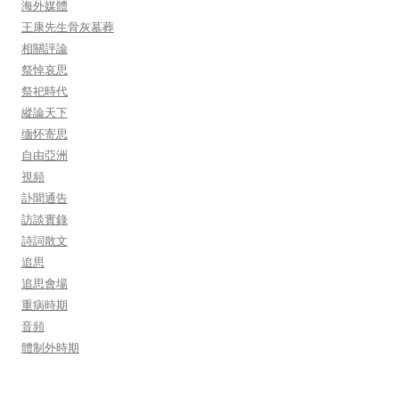
海外媒體
王康先生骨灰墓葬
相關評論
祭悼哀思
祭祀時代
縱論天下
缅怀寄思
自由亞洲
視頻
訃聞通告
訪談實錄
詩詞散文
追思
追思會場
重病時期
音頻
體制外時期