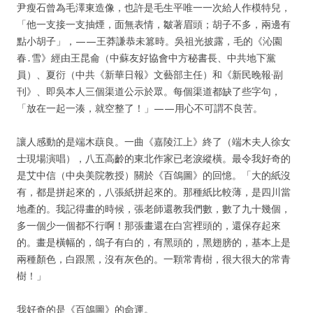
尹瘦石曾為毛澤東造像，也許是毛生平唯一一次給人作模特兒，
「他一支接一支抽煙，面無表情，皺著眉頭；胡子不多，兩邊有
點小胡子」，——王莽謙恭未篡時。吳祖光披露，毛的《沁園
春․雪》經由王昆侖（中蘇友好協會中方秘書長、中共地下黨
員）、夏衍（中共《新華日報》文藝部主任）和《新民晚報·副
刊》、即吳本人三個渠道公示於眾。每個渠道都缺了些字句，
「放在一起一湊，就空整了！」——用心不可謂不良苦。
讓人感動的是端木蕻良。一曲《嘉陵江上》終了（端木夫人徐女
士現場演唱），八五高齡的東北作家已老淚縱橫。最令我好奇的
是艾中信（中央美院教授）關於《百鴿圖》的回憶。「大的紙沒
有，都是拼起來的，八張紙拼起來的。那種紙比較薄，是四川當
地產的。我記得畫的時候，張老師還教我們數，數了九十幾個，
多一個少一個都不行啊！那張畫還在白宮裡頭的，還保存起來
的。畫是橫幅的，鴿子有白的，有黑頭的，黑翅膀的，基本上是
兩種顏色，白跟黑，沒有灰色的。一顆常青樹，很大很大的常青
樹！」
我好奇的是《百鴿圖》的命運。