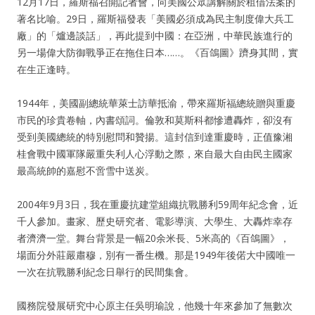
12月17日，羅斯福召開記者會，向美國公眾講解關於租借法案的
著名比喻。29日，羅斯福發表「美國必須成為民主制度偉大兵工
廠」的「爐邊談話」，再此提到中國：在亞洲，中華民族進行的
另一場偉大防御戰爭正在拖住日本……。《百鴿圖》躋身其間，實
在生正逢時。
1944年，美國副總統華萊士訪華抵渝，帶來羅斯福總統贈與重慶
市民的珍貴卷軸，內書頌詞。倫敦和莫斯科都慘遭轟炸，卻沒有
受到美國總統的特別慰問和贊揚。這封信到達重慶時，正值豫湘
桂會戰中國軍隊嚴重失利人心浮動之際，來自最大自由民主國家
最高統帥的嘉慰不啻雪中送炭。
2004年9月3日，我在重慶抗建堂組織抗戰勝利59周年紀念會，近
千人參加。畫家、歷史研究者、電影導演、大學生、大轟炸幸存
者濟濟一堂。舞台背景是一幅20余米長、5米高的《百鴿圖》，
場面分外莊嚴肅穆，別有一番生機。那是1949年後偌大中國唯一
一次在抗戰勝利紀念日舉行的民間集會。
國務院發展研究中心原主任吳明瑜說，他幾十年來參加了無數次