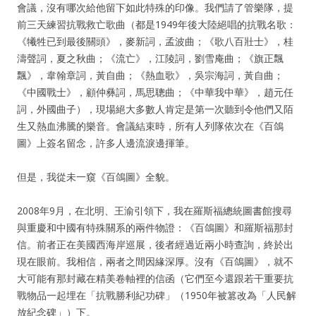
會議，沒有哪次給他留下如此特殊的印像。我們請了管樂隊，提
前三天練習抗戰救亡歌曲（都是1949年後大陸絕唱的抗戰名歌：
《犧牲已到最後關頭》，麥新詞，孟波曲；《歌八百壯士》，桂
濤聲詞，夏之秋曲；《流亡》，江陵詞，劉雪庵曲；《旗正飄
飄》，韋翰章詞，黃自曲；《熱血歌》，吳宗海詞，黃自曲；
《中國戰士》，顧仲彝詞，馬思聰曲；《中華我中華》，趙元任
詞，外國曲子），現場絕大多數人肯定是第一次聽到令他們又陌
生又熱血沸騰的樂音。會議結束時，所有人列隊依次在《百鴿
圖》上簽名留念，許多人邊流淚邊揮筆。
但是，我從未一窺《百鴿圖》全貌。
2008年9月，在北明、王渝引領下，我在羅斯福總統圖書館搜尋
與重慶和中國有特殊關系的兩件物證：《百鴿圖》和羅斯福那封
信。前者正在美國西海岸巡展，後者經過近兩小時查詢，終於出
現在眼前。我相信，兩者之間因緣深厚。沒有《百鴿圖》，就不
大可能有那封藏在精美卷軸裡的信函（它們至今還跟若干重要抗
戰物品一起埋在「抗戰勝利紀功碑」（1950年被篡改為「人民解
放紀念碑」）下。