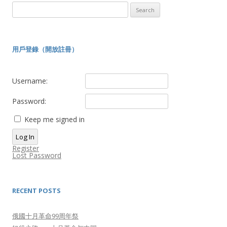
Search
for:
用戶登錄（開放註冊）
Username:
Password:
Keep me signed in
Log In
Register
Lost Password
RECENT POSTS
俄國十月革命99周年祭