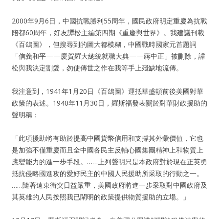
2000年9月6日，中國抗戰勝利55周年，國民政府明定重慶為抗戰
陪都60周年，好友譚松主編第四期《重慶與世界》。我建議刊載
《百鴿圖》，但搜尋到的圖大都模糊，中國戰時國家元首題詞
「信義和平——慶賀羅大總統就職大典——蔣中正」被刪除，譚
松與我決定割愛，勿使傳世之作在我等手上殘缺地流傳。
我注意到，1941年1月20日《百鴿圖》運抵華盛頓前後美國對華
政策的表述。1940年11月30日，羅斯福發表關於對華財政援助的
聲明稱：
「此項援助將有助於提高中國貨幣信用和支撐其外彙價值，它也
是加強不僅重慶而且全中國各民主反軸心國集團精神上和物質上
應變能力的進一步手段。……上列聲明只是本政府對於現在正英勇
抵抗侵略國進攻的愛好民主的中國人民援助所采取的行動之一。
……隨著遠東衝突日益嚴重，美國政府將進一步采取對中國政府及
其英雄的人民按照我已闡明的政策提供物質援助的立場。」