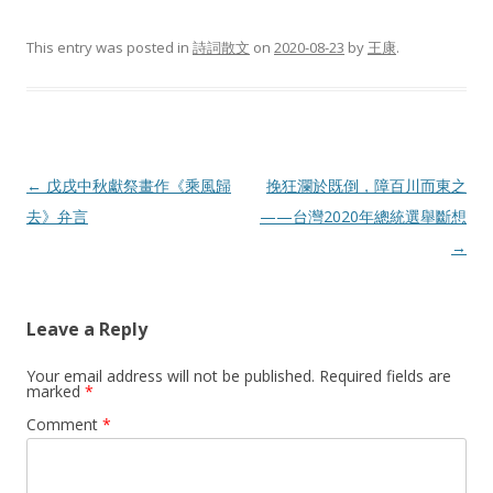
This entry was posted in
詩詞散文
on
2020-08-23
by
王康
.
Post
←
戊戌中秋獻祭畫作《乘風歸
挽狂瀾於既倒，障百川而東之
navigation
去》弁言
——台灣2020年總統選舉斷想
→
Leave a Reply
Your email address will not be published.
Required fields are
marked
*
Comment
*