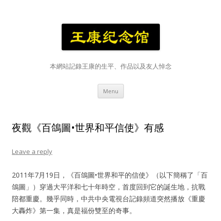
本網站記錄王康的生平、作品以及友人悼念
Skip
Menu
to
content
夜觀《百鴿圖•世界和平信使》有感
Leave a reply
2011年7月19日，《百鴿圖•世界和平的信使》（以下簡稱了「百
鴿圖」）穿過大平洋和七十年時空，首度回到它的誕生地，抗戰
陪都重慶。幾乎同時，中共中央電視台記錄頻道突然播放《重慶
大轟炸》第一集，真是福份雙至的奇事。