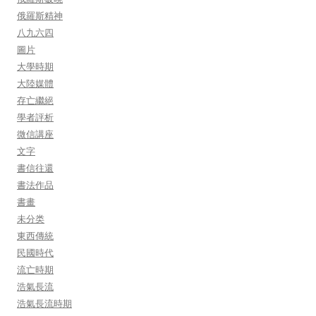
俄羅斯精神
八九六四
圖片
大學時期
大陸媒體
存亡繼絕
學者評析
微信講座
文字
書信往還
書法作品
書畫
未分类
東西傳統
民國時代
流亡時期
浩氣長流
浩氣長流時期