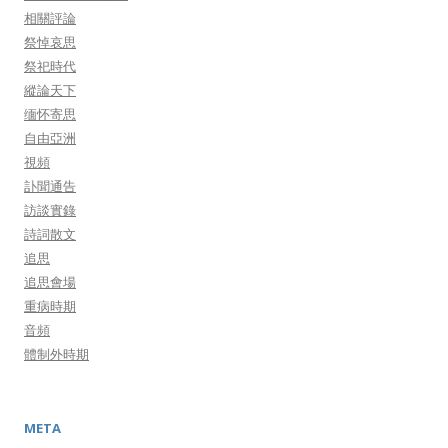
相關評論
祭悼哀思
祭祀時代
縱論天下
缅怀寄思
自由亞洲
視頻
訃聞通告
訪談實錄
詩詞散文
追思
追思會場
重病時期
音頻
體制外時期
META