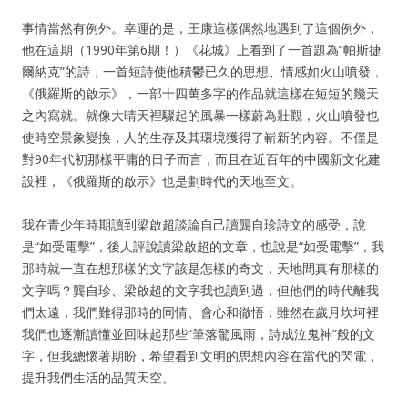
事情當然有例外。幸運的是，王康這樣偶然地遇到了這個例外，
他在這期（1990年第6期！）《花城》上看到了一首題為“帕斯捷
爾納克”的詩，一首短詩使他積鬱已久的思想、情感如火山噴發，
《俄羅斯的啟示》，一部十四萬多字的作品就這樣在短短的幾天
之內寫就。就像大晴天裡驟起的風暴一樣蔚為壯觀，火山噴發也
使時空景象變換，人的生存及其環境獲得了嶄新的內容。不僅是
對90年代初那樣平庸的日子而言，而且在近百年的中國新文化建
設裡，《俄羅斯的啟示》也是劃時代的天地至文。
我在青少年時期讀到梁啟超談論自己讀龔自珍詩文的感受，說
是“如受電擊”，後人評說讀梁啟超的文章，也說是“如受電擊”，我
那時就一直在想那樣的文字該是怎樣的奇文，天地間真有那樣的
文字嗎？龔自珍、梁啟超的文字我也讀到過，但他們的時代離我
們太遠，我們難得那時的同情、會心和徹悟；雖然在歲月坎坷裡
我們也逐漸讀懂並回味起那些“筆落驚風雨，詩成泣鬼神”般的文
字，但我總懷著期盼，希望看到文明的思想內容在當代的閃電，
提升我們生活的品質天空。