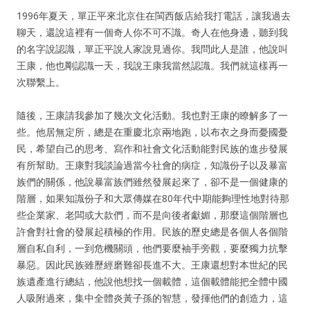
1996年夏天，單正平來北京住在閩西飯店給我打電話，讓我過去
聊天，還說這裡有一個奇人你不可不識。奇人在他身邊，聽到我
的名字說認識，單正平說人家說見過你。我問此人是誰，他說叫
王康，他也剛認識一天，我說王康我當然認識。我們就這樣再一
次聯繫上。
隨後，王康請我參加了幾次文化活動。我也對王康的瞭解多了一
些。他居無定所，總是在重慶北京兩地跑，以布衣之身而憂國憂
民，希望自己的思考、寫作和社會文化活動能對民族的進步發展
有所幫助。王康對我談論過當今社會的病症，知識份子以及暴富
族們的關係，他說暴富族們雖然發展起來了，卻不是一個健康的
階層，如果知識份子和大眾傳媒在80年代中期能夠理性地對待那
些企業家、老闆或大款們，而不是向後者獻媚，那麼這個階層也
許會對社會的發展起積極的作用。民族的歷史總是各個人各個階
層自私自利，一到危機關頭，他們要麼袖手旁觀，要麼獨力抗擊
暴惡。因此民族雖歷經磨難卻長進不大。王康還想對本世紀的民
族遺產進行總結，他說他想找一個載體，這個載體能把全體中國
人吸附過來，集中全體炎黃子孫的智慧，發揮他們的創造力，這