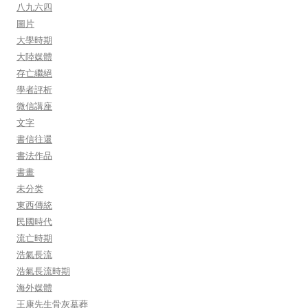
八九六四
圖片
大學時期
大陸媒體
存亡繼絕
學者評析
微信講座
文字
書信往還
書法作品
書畫
未分类
東西傳統
民國時代
流亡時期
浩氣長流
浩氣長流時期
海外媒體
王康先生骨灰墓葬