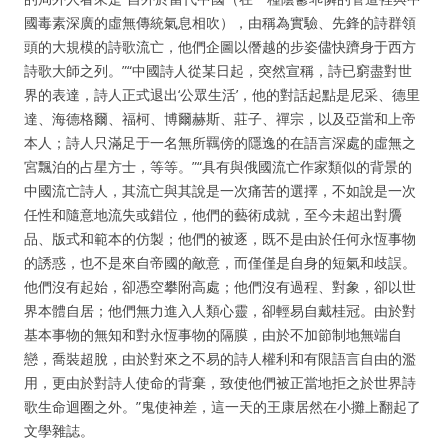
國毒素深廣的虛無傳統氣息相吹），由稱為實驗、先鋒的詩群領
頭的大規模的詩歌流亡，他們企圖以僭越的步姿儘快躋身于西方
詩歌大師之列。”“中國詩人從某日起，突然宣稱，詩已窮盡對世
界的表達，詩人正式退出‘公眾生活’，他的對話起點是尼采、德里
達、海德格爾、福柯、博爾赫斯、莊子、禪宗，以及亞當和上帝
本人；詩人只滿足于一名無所羈傍的隱逸的在語言深處的虛無之
宮飄泊的占星方士，等等。”“具有與俄國流亡作家類似的背景的
中國流亡詩人，其流亡與其說是一次痛苦的選擇，不如說是一次
任性和隨意地流失或錯位，他們的藝術成就，至今未超出對贗
品、版式和範本的仿製；他們的被逐，既不是由於任何永恆事物
的誘惑，也不是來自帝國的敵意，而僅僅是自身的短氣和歧誤。
他們沒有起始，卻憑空攀附高處；他們沒有過程、對象，卻以世
界本體自居；他們無力進入人類心靈，卻輕易自戴桂冠。由於對
基本事物的無知和對永恆事物的隔膜，由於不加節制地無端自
戀，喬裝超脫，由於對來之不易的詩人權利和有限語言自由的濫
用，更由於對詩人使命的背棄，致使他們被正當地拒之於世界詩
歌生命迴圈之外。”鬼使神差，這一天的王康居然在小攤上翻起了
文學雜誌。