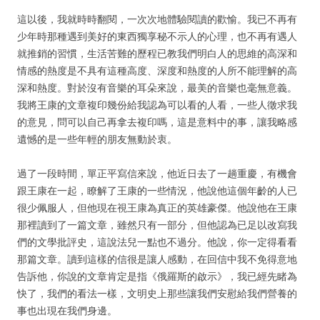
這以後，我就時時翻閱，一次次地體驗閱讀的歡愉。我已不再有
少年時那種遇到美好的東西獨享秘不示人的心理，也不再有遇人
就推銷的習慣，生活苦難的歷程已教我們明白人的思維的高深和
情感的熱度是不具有這種高度、深度和熱度的人所不能理解的高
深和熱度。對於沒有音樂的耳朵來說，最美的音樂也毫無意義。
我將王康的文章複印幾份給我認為可以看的人看，一些人徵求我
的意見，問可以自己再拿去複印嗎，這是意料中的事，讓我略感
遺憾的是一些年輕的朋友無動於衷。
過了一段時間，單正平寫信來說，他近日去了一趟重慶，有機會
跟王康在一起，瞭解了王康的一些情況，他說他這個年齡的人已
很少佩服人，但他現在視王康為真正的英雄豪傑。他說他在王康
那裡讀到了一篇文章，雖然只有一部分，但他認為已足以改寫我
們的文學批評史，這說法兒一點也不過分。他說，你一定得看看
那篇文章。讀到這樣的信很是讓人感動，在回信中我不免得意地
告訴他，你說的文章肯定是指《俄羅斯的啟示》，我已經先睹為
快了，我們的看法一樣，文明史上那些讓我們安慰給我們營養的
事也出現在我們身邊。