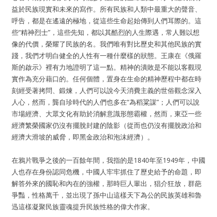
益於民族現實和未來的寫作。所有民族和人類中最重大的聲音、
呼告，都是在遙遠的極地，從這些生命起始傳到人們耳際的。這
些“精神烈士”，這些先知，都以其酷烈的人生際遇，常人難以想
像的代價，榮耀了民族的名。我們唯有對比歷史和其他民族的實
踐，我們才明白健全的人性有一種什麼樣的狀態。王康在《俄羅
斯的啟示》裡有力地證明了這一點。精神的潰敗是不能以客觀現
實作為充分藉口的。任何個體，置身在生命的精神歷程中都在時
刻經受著拷問、鍛煉，人們可以說今天消費主義的世俗觀念深入
人心，然而，龔自珍時代的人們也多在“為稻粱謀”；人們可以說
市場經濟、大眾文化有助於消解意識形態霸權，然而，東亞一些
經濟繁榮國家仍沒有擺脫封建的陰影（從而也仍沒有擺脫政治和
經濟大滑坡的威脅，即黑金政治和泡沫經濟）。
在鴉片戰爭之後的一百餘年間，我指的是1840年至1949年，中國
人也存在身份認同危機，中國人牢牢抓住了歷史給予的命題，即
解答外來的國恥和內在的強權，那時巨人輩出，猖介狂放，群葩
爭豔，性格萬千，並出現了孫中山這樣天下為公的民族英雄和魯
迅這樣凝聚民族靈魂提升民族性格的偉大作家。