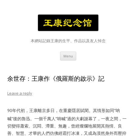
本網站記錄王康的生平、作品以及友人悼念
Skip
Menu
to
content
余世存：王康作《俄羅斯的啟示》記
Leave a reply
90年代初，王康離京多日，在重慶隱居賦閑。其情形如同“呐
喊”後的魯迅。一個千萬人“呐喊”過的大劇謝幕了，一夜之間，一
切變得蕭索、沉悶、滯重、無趣，曾經燦爛地展開其熱情、良
善、智慧、才華的人們仿佛經霜打冰凍，又成為漠然身外而壓抑