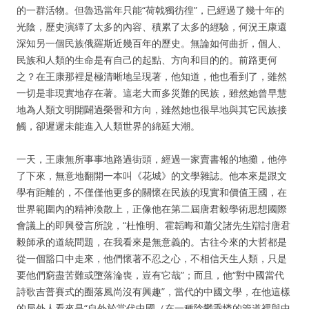
的一群活物。但魯迅當年只能“荷戟獨彷徨”，已經過了幾十年的
光陰，歷史演繹了太多的內容、積累了太多的經驗，何況王康還
深知另一個民族俄羅斯近幾百年的歷史。無論如何曲折，個人、
民族和人類的生命是有自己的起點、方向和目的的。前路更何
之？在王康那裡是極清晰地呈現著，他知道，他也看到了，雖然
一切是非現實地存在著。這老大而多災難的民族，雖然她曾早慧
地為人類文明開闢過榮譽和方向，雖然她也很早地與其它民族接
觸，卻遲遲未能進入人類世界的綿延大潮。
一天，王康無所事事地路過街頭，經過一家賣書報的地攤，他停
了下來，無意地翻開一本叫《花城》的文學雜誌。他本來是跟文
學有距離的，不僅僅他更多的關懷在民族的現實和價值王國，在
世界範圍內的精神渙散上，正像他在第二屆唐君毅學術思想國際
會議上的即興發言所說，“杜惟明、霍韜晦和蕭父諸先生辯討唐君
毅師承的道統問題，在我看來是無意義的。古往今來的大哲都是
從一個豁口中走來，他們懷著不忍之心，不相信天生人類，只是
要他們窮盡苦難或墮落淪喪，豈有它哉”；而且，他“對中國當代
詩歌吉普賽式的圈落風尚沒有興趣”，當代的中國文學，在他這樣
的局外人看來是“自外於當代中國（在一種陰鬱乖憐的管道裡與中