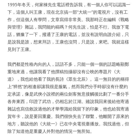
1995年冬天，何家棟先生電話裡告訴我，有一個人你可以認識一
下，這個人叫王康，現在北京搞一部“大統一”的電視片，沒有工
作，但這個人有學問，文章寫得非常美。我那時正在編輯《戰略
與管理》雜誌，我問能約稿嗎？何先生說，怕是不行。我放下電
話，猶豫了一下，撥通了王康的電話，並沒有說明由誰介紹，只
是說我是誰，想來拜訪，王康也沒問，只是說，來吧。我就這樣
見到了王康。
我們都是性格內向的人，話語不多，只能一個一個的話題略顯鄭
重地來過，他讓我看了他撰稿拍攝卻沒有公映的專題片《大
道》，我也給他看了我的長詩《眾生北辰》。這一無目的的稱得
上“猝然”的相逢卻讓我很是服氣，然而我們分手時卻沒有什麼約
定承諾，像是武俠小說裡的兩位劍客無意接觸後比劃了一番分手
各奔東西，印證了武功，仍相忘於江湖。雖說我回來後給他寄過
雜誌也寫信敘說過他的才華學識給我留下的印象，他也給我寄過
賀年卡，說是要回重慶。我們很快失去了聯繫，他離開了原來的
地方，聽說他的《大統一》已在中央電視臺播放。我找過他，但
除了知道他是重慶人外對他的情況一無所知。