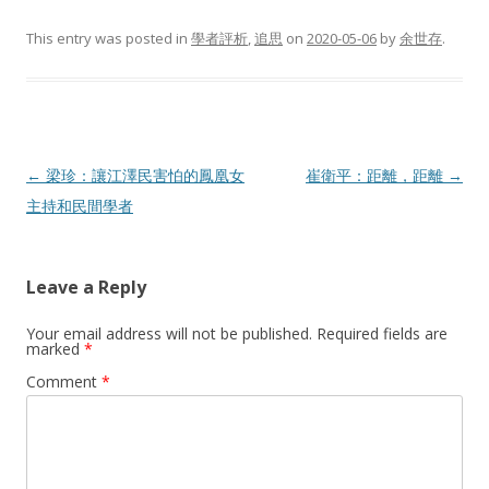
This entry was posted in
學者評析
,
追思
on
2020-05-06
by
余世存
.
Post
←
梁珍：讓江澤民害怕的鳳凰女
崔衛平：距離，距離
→
navigation
主持和民間學者
Leave a Reply
Your email address will not be published.
Required fields are
marked
*
Comment
*