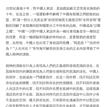
20世紀最後十年，對中國人來說，是如戲如劇又悲苦莫名無助的
十年。在這之前，一場運動事件解構了中國各階層之間鬆散的結
盟，而“讓一部分人先富起來”的現世物質主義號召和“全民皆商”運
動則消解了各階層內部和職業分工中特有的品格。中國成為“沙聚
之國”。“中國”一詞對中國人來說作為一種社會現象並非一種恒定
的現實，而是一種經驗和現象的奇特結合，是要變易的過渡型
態，自然地，中國人也出現了身份認同危機，“我是誰？”“信仰何
為？”“人生何在？”等等無可解答的安身立命的正名內容導致了中
國人精神的潰敗。
精神的潰敗在行為上表現為人們的正義感和道德意識的淡化，在
思維和寫作的層面表現為人們責任感和批判意識的淡化。中國人
的寫作，也就成為一門職業寫作，在這一寫作裡，找不到語言和
存在的血肉聯繫，找不到詩和存在的性情關係，找不到寫作者個
人在語言中的位置，找不到寫作在歷史延續中的意義。這樣指責
漢語寫作並不全面。因為任何時代的主流寫作或說中心寫作少有
不是如此空洞、庸凡和劣化的。只有那些在邊緣寫作中以堅忍的
心智辛勤勞作的人才有可能參與語言的生命創造，才可能成就有