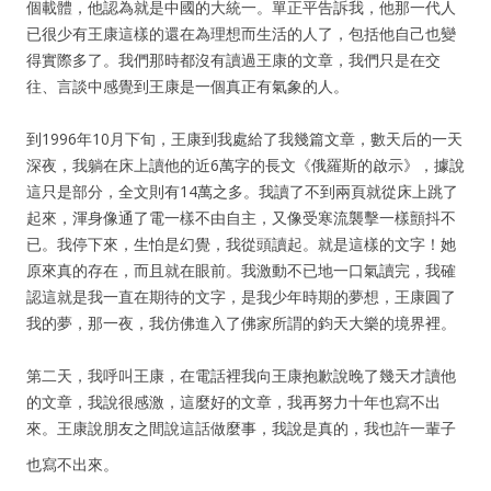
個載體，他認為就是中國的大統一。單正平告訴我，他那一代人
已很少有王康這樣的還在為理想而生活的人了，包括他自己也變
得實際多了。我們那時都沒有讀過王康的文章，我們只是在交
往、言談中感覺到王康是一個真正有氣象的人。
到1996年10月下旬，王康到我處給了我幾篇文章，數天后的一天
深夜，我躺在床上讀他的近6萬字的長文《俄羅斯的啟示》，據說
這只是部分，全文則有14萬之多。我讀了不到兩頁就從床上跳了
起來，渾身像通了電一樣不由自主，又像受寒流襲擊一樣顫抖不
已。我停下來，生怕是幻覺，我從頭讀起。就是這樣的文字！她
原來真的存在，而且就在眼前。我激動不已地一口氣讀完，我確
認這就是我一直在期待的文字，是我少年時期的夢想，王康圓了
我的夢，那一夜，我仿佛進入了佛家所謂的鈞天大樂的境界裡。
第二天，我呼叫王康，在電話裡我向王康抱歉說晚了幾天才讀他
的文章，我說很感激，這麼好的文章，我再努力十年也寫不出
來。王康說朋友之間說這話做麼事，我說是真的，我也許一輩子
也寫不出來。