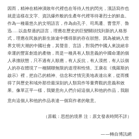
因而，精神在精神潰敗年代裡也在等待人性的閃光，漢語寫作也
就是這樣在文字、資訊爆炸般的生產年代裡等待著烈士的鮮血。
作為一種最悠久的文明語言，作為由孔子、司馬遷、曹雪芹、魯
迅……以血祭過的語言，理應在歷史的巨變關頭找到新的人格形
式，理應在民族的新生旅途中獲得新的存在狀態。因為被納入世
界文明大潮的中國社會，其聲音、言語，對我們中國人來說絕非
幸運的豐富創造的產物，而是一種具有人類意義的中國命運的個
人承擔狀態，只不過有人順應，有人反抗，有人漠然，有人以個
人的存在體現了一種關聯無限的道理和性情。王康在《俄羅斯的
啟示》裡，把自己的精神、信念和才情完美地表達出來，從而獲
得了與歷史和域外那些最深刻的人類寫作等量齊觀的意義和效
果。像單正平一樣，我樂意向人們介紹這個人和他的作品，我願
意向這個人和他的作品表達一個寫作者的敬意。
（原載：思想的境界 注：原文發表時間不詳）
——轉自博訊網