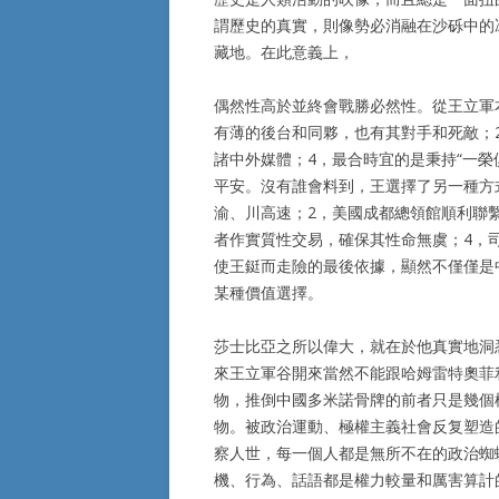
謂歷史的真實，則像勢必消融在沙砾中的
藏地。在此意義上，
偶然性高於並終會戰勝必然性。從王立軍
有薄的後台和同夥，也有其對手和死敵；
諸中外媒體；4，最合時宜的是秉持“一
平安。沒有誰會料到，王選擇了另一種方
渝、川高速；2，美國成都總領館順利聯
者作實質性交易，確保其性命無虞；4，
使王鋌而走險的最後依據，顯然不僅僅是
某種價值選擇。
莎士比亞之所以偉大，就在於他真實地洞
來王立軍谷開來當然不能跟哈姆雷特奧菲
物，推倒中國多米諾骨牌的前者只是幾個
物。被政治運動、極權主義社會反复塑造
察人世，每一個人都是無所不在的政治蜘
機、行為、話語都是權力較量和厲害算計