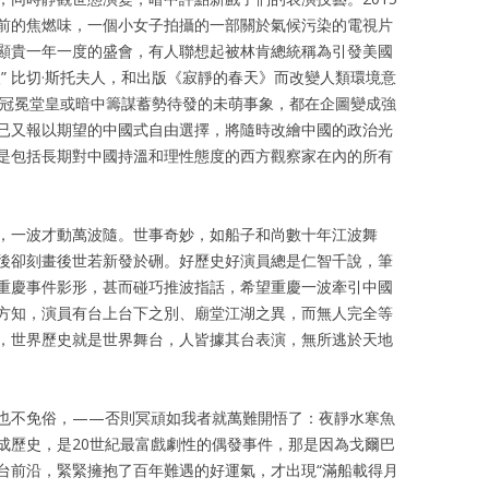
前的焦燃味，一個小女子拍攝的一部關於氣候污染的電視片
顯貴一年一度的盛會，有人聯想起被林肯總統稱為引發美國
” 比切·斯托夫人，和出版《寂靜的春天》而改變人類環境意
或冠冕堂皇或暗中籌謀蓄勢待發的未萌事象，都在企圖變成強
已又報以期望的中國式自由選擇，將隨時改繪中國的政治光
是包括長期對中國持溫和理性態度的西方觀察家在內的所有
，一波才動萬波隨。世事奇妙，如船子和尚數十年江波舞
後卻刻畫後世若新發於硎。好歷史好演員總是仁智千說，筆
重慶事件影形，甚而碰巧推波指話，希望重慶一波牽引中國
方知，演員有台上台下之別、廟堂江湖之異，而無人完全等
，世界歷史就是世界舞台，人皆據其台表演，無所逃於天地
也不免俗，——否則冥頑如我者就萬難開悟了：夜靜水寒魚
成歷史，是20世紀最富戲劇性的偶發事件，那是因為戈爾巴
台前沿，緊緊擁抱了百年難遇的好運氣，才出現“滿船載得月