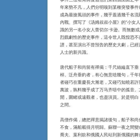
年來勢不凡，人們分明嗅到某種突發事件
成為最搶風頭的事件，幾乎蓋過幾千名流
內戰、撰写了《汤姆叔叔小屋》的“小女人
識的另一名小女人蕾切尔·卡逊。而無數
烈戲劇性的歷史事件，這令世人既惶恐不
譜，甚至演出不曾預告的歷史大劇，已經
人士的新共識。
唐代船子和尚留有禪偈：千尺絲綸直下垂
棹、泛舟垂釣者，有心無意唸幾句，千年
者碰巧在重慶長大漸老，又碰巧知曉若許
萬波，孰料幾乎成了万马齐喑中的孤音。
閒，圍睹或遠觀者，也盡演員。於是明白
之間。
高僧作偈，總把禪意揭諸後句，船子和尚
不食，滿船載得月明歸。蘇聯一夜之間變
喬夫、葉利欽和俄國人民站到新俄國的舞