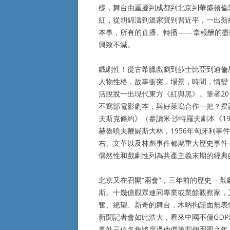
樣，舞台由重慶到成都到北京到華盛頓倫
紅，從胡錦濤到溫家寶到習近平，一出新
本事，所有的直播、轉播——拿報酬的盡
興致不減。
戲劇性！從古希臘戲劇到莎士比亞到迪倫
人物性格，故事衝突，場景，時間，情變
活脫脫一出現代東方《紅與黑》。筆者2
不寫部電影劇本，與好萊塢合作一把？揆
夫斯克條約》（參讀米·沙特羅夫劇本《1
赫魯曉夫鞭屍斯大林，1956年匈牙利事件
右、文革以及林彪事件都屬重大歷史事件
偶然性和戲劇性列為共產主義末期的經典
北京又在召開“兩會”，三年前的歷史—
斯。十幾億觀眾連同專業或業餘觀察家，
奮、絕望、新奇的舞台，木吶拘謹面無表
新聞記者會如此浩大，看來中國不僅GD
事件三位名角將度過他們第四個囹圄之年