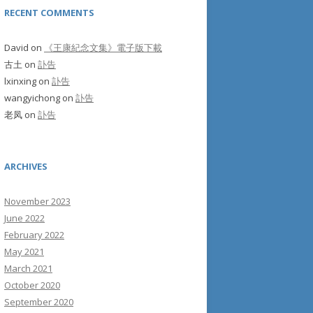
RECENT COMMENTS
David
on
《王康紀念文集》電子版下載
古土
on
訃告
lxinxing
on
訃告
wangyichong
on
訃告
老凤
on
訃告
ARCHIVES
November 2023
June 2022
February 2022
May 2021
March 2021
October 2020
September 2020