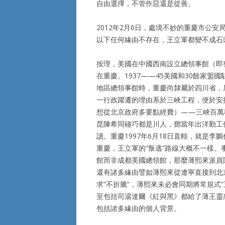
自由選擇，不管作惡還是從善。
2012年2月6日，處境不妙的重慶市公
以下任何緣由不存在，王立軍都變不成石
按理，美國在中國西南設立總領事館（即
在重慶。1937——45美國和30餘家盟
地區總領事館時，重慶尚隸屬於四川省，
一行政躍遷的理由系於三峽工程，便於安
想從北京政府多要點經費）——三峽百萬
昆陳希同碰巧都是川人，鄧當年出洋勤工
讀。重慶1997年6月18日直轄，就是
重慶，王立軍的“叛逃”路線大概不一樣。
館而非成都美國總領館，那麼薄熙來派員
還有諸多緣由譬如薄熙來從遼寧直接到北京
求“不折騰”，薄熙來未必會同期將常規式
至包括司湯達爾《紅與黑》都給了薄王靈
包括諸多緣由的個人背景。