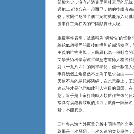
部權力史，沒有超過克里姆林宮里的記錄
過把二者湊合在一起而已，他的後繼者都
物，索爾仁尼琴半個世紀前就能深入到俄
慶事件主角在內的中國顯貴旺人呢。
重慶事件表明，被篾稱為“偶然性”的怪
義貌似超穩固的最後結構和前崩潰秩序，
主義的唯物史觀，人民異化為一種觀念的
文學藝術科學宗教哲學意志道德人格等精
對《一九八四》的簡單摹仿，但十數億人
事件幾個主角當然不是為了追求自由——
天使不為的烏托邦演繹，在此意義上，王
這或許才是他們如此引人注目的原因。在
態，近乎是上帝打盹時人類擅作主張的反
常具有晨鐘暮鼓般的法力，就像一陣莫名
變，不能复原。
三年多來海內外巨量分析中國時局的文字
為那是一次發軔，一次久違的突發事件，