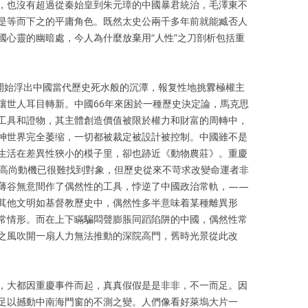
，也沒有超過從秦始皇到朱元璋的中國暴君統治，毛澤東不
是等而下之的平庸角色。既然太史公兩千多年前就能臧否人
國心靈的幽暗處，今人為什麼放棄用“人性”之刀剖析包括重
物開始浮出中國當代歷史死水般的沉潭，報复性地挑釁極權主
讓世人耳目轉新。中國66年來困於一種歷史決定論，馬克思
工具和證物，其主體創造價值被限於權力和財富的周轉中，
神世界完全萎缩，一切都被裁定被設計被控制。中國雖不是
生活在差異性狹小的模子里，卻也跡近《動物農莊》。重慶
高尚動機已很難找到對象，但歷史從來不苛求改變命運者非
薄谷無意間作了偶然性的工具，悖逆了中國政治常軌，——
其他文明如基督教歷史中，偶然性多半意味着某種離異形
常情形。而在上下瞞騙悶聲膨脹同蹈陷阱的中國，偶然性常
之風吹開一扇人力無法推動的深院高門，舊時光景從此改
，大都因重慶事件而起，真真假假是是非非，不一而足。因
足以撼動中南海門窗的不測之變。人們像看好萊塢大片一