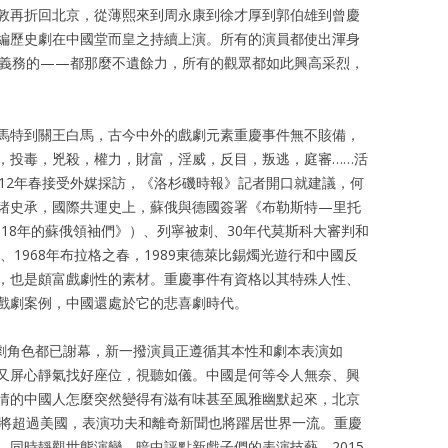
敦再折回北京，從薄熙來到周永康到徐才厚到郭伯雄到曾慶
編歷史劇在中國堂而皇之持續上演。所有的演員都使出渾身
義務的——都那麼不遺餘力，所有的觀眾都如此興高采烈，
馬特到關王白馬，古今中外的戲劇元素重慶事件無不賅備，
，投毒，兇殺，權力，財富，淫威，反目，叛逃，庭審……活
012年春接受外媒採訪，《洛杉磯時報》記者開口就建議，何
諸史承，國際共運史上，蘇俄與德國簽署《布勒斯特—里托
918年的蘇俄領袖們》）、列寧被刺、30年代莫斯科大審判和
、1968年布拉格之春，1989東德萊比錫燭光遊行和中國反
，也是頗富戲劇性的素材。重慶事件有資格以其特殊人性、
戲劇案例，中國還處於它的悲喜劇時代。
戲劇角色都已謝幕，新一撥演員正遵循其本性和劇本表演如
又屏心靜氣找好座位，視聽如儀。中國是何等令人無奈、興
情的中國人怎麼突然變得有滋有味甚至風雅幽默起來，北京
P將超過美國，表演功夫和離奇新聞也將躍居世界一流。重慶
，同時靜觀世態演變，暗中評點新戲子們的表演技藝。2015