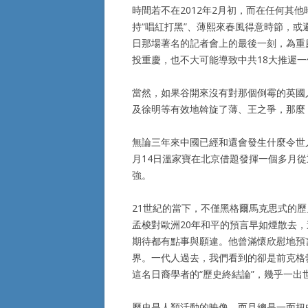
時間若不在2012年2月初，而在任何其
持“唱紅打黑”、薄熙來春風得意時節，或
日那場著名的記者會上的最後一刻，為重慶
投重慶，也不大可能導致中共18大推遲
當然，如果谷開來沒有對那個倒霉的英國
及徐明等有效地斡旋了薄、王之爭，那麼
無論三年來中國已經和還會發生什麼令世
月14日溫家寶在北京借題發揮一個多月
強。
21世紀的當下，不僅黑格爾馬克思式的
孟梭對歐洲20年和平的預言早如煙散去
期待都有點事與願違。他曾滿懷欣慰地預
界。一代人過去，我們看到的卻是前克格
這名日裔學者的“歷史終結論”，幾乎一出
歷史是人類活動的映像，而且總是一面扭