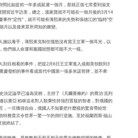
他時間比如提前一年多或延遲一個月，那就正值七常委到渝支
避開習近平訪美，總之，溫家寶就不可能在一個月後的3月14
事件“定性”，就不可能有薄熙來的失勢和張德江的“臨時”空
一個月以及後來眾所周知的嬗變。
人施以毒手，薄熙來克制住慍怒沒有賞王立軍一個耳光，以
，他們個人命運和黨國狀態都可能不大一樣。
人刮目相看的事件，把從2月6日王立軍進入成都美領館到3
從重慶發軔的事件看成當代中國第一張多米諾骨牌，並不牽
歷史決定論早已淪為笑柄，主持了《凡爾賽條約》的喬治·克列
，連以賽亞·柏林這名對人類秉性持強烈置疑的智者，對俄國的
言，一旦獲得自由，俄國人不知要把什麼樣的驚喜帶給世
勃特務普京令世界一驚一乍的倒行逆施。至於福蘭西斯·福山
世就終結了。
曲的映像，是無數相干和不相干的男女修飾挖捕的映像，所