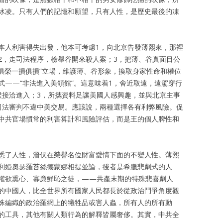
冰凌。只有人們的記憶和願望，只有人性，是歷史最後的凍
本人利害得失出發，他本可考慮1，向北京告發薄熙來，那裡
2，走司法程序，檢舉谷開來殺人案；3，把薄、谷真面目公
榮俱榮一損俱損”立場，維護薄、谷形象，換取身家性命和權位
式——“非法進入美領館”。這意味着1，舍近取遠，遠駕穿行
繫接洽進入；3，所攜資料足讓美國人感興趣，並與北京主事
司法審判不違中美交易。應該說，兩種選擇各有利弊風險。促
中共官場慣常的利害算計和風險評估，而是王的個人脾性和
悉了人性，潛伏在榮譽名位財富愛情下面的不變人性。薄熙
利婭奧瑟羅苔絲德蒙娜相提並論，後者是希臘悲劇式的人
權欲熏心、寡廉鮮恥之徒，——共產末期的特殊悲喜劇人
的中國人，比全世界所有國家人民都長於從政治鬥爭角度觀
蛛編織的政治羅網上的犧牲品或害人蟲，所有人的所有動
的工具，其他有關人類行為的解釋皆屬奢侈。其實，中共全