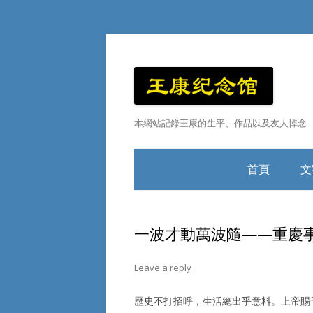
本網站記錄王康的生平、作品以及友人悼念
首頁
文
王康小傳
一波才動萬波隨——重慶
Leave a reply
歷史不打招呼，生活總出乎意料。上帝賜