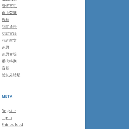
缅怀寄思
自由亞洲
視頻
訃聞通告
訪談實錄
詩詞散文
追思
追思會場
重病時期
音頻
體制外時期
META
Register
Log in
Entries feed