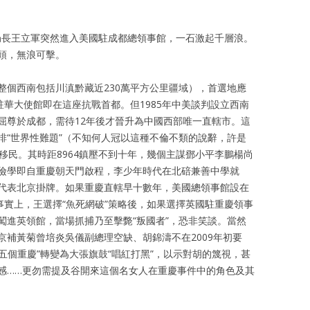
縱論天下
大學時期
審判幽靈
書信往還
八九六四
書法作品
安局長王立軍突然進入美國駐成都總領事館，一石激起千層浪。
頭，無浪可擊。
存亡繼絕
體制外時期
浩氣長流
整個西南包括川滇黔藏近230萬平方公里疆域），首選地應
國駐華大使館即在這座抗戰首都。但1985年中美談判設立西南
祭祀時代
浩氣長流時期
百人圖
屈尊於成都，需待12年後才晉升為中國西部唯一直轄市。這
排“世界性難題”（不知何人冠以這種不倫不類的說辭，許是
歐洲思想
流亡時期
移民。其時距8964鎮壓不到十年，幾個主謀鄧小平李鵬楊尚
儉學即自重慶朝天門啟程，李少年時代在北碚兼善中學就
東西傳統
重病時期
李鵬代表北京掛牌。如果重慶直轄早十數年，美國總領事館設在
事實上，王選擇“魚死網破”策略後，如果選擇英國駐重慶領事
王康先生骨灰墓葬
闖進英領館，當場抓捕乃至擊斃“叛國者”，恐非笑談。當然
補黃菊曾培炎吳儀副總理空缺、胡錦濤不在2009年初要
“五個重慶”轉變為大張旗鼓“唱紅打黑”，以示對胡的篾視，甚
感……更勿需提及谷開來這個名女人在重慶事件中的角色及其