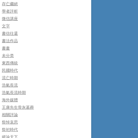
存亡繼絕
學者評析
微信講座
文字
書信往還
書法作品
書畫
未分类
東西傳統
民國時代
流亡時期
浩氣長流
浩氣長流時期
海外媒體
王康先生骨灰墓葬
相關評論
祭悼哀思
祭祀時代
縱論天下