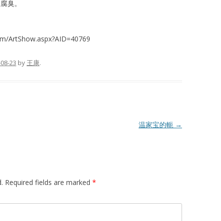
着腐臭。
om/ArtShow.aspx?AID=40769
-08-23
by
王康
.
温家宝的軛
→
.
Required fields are marked
*