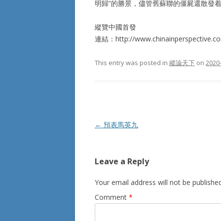
明歸”的勝景，儘管舊蘇聯的僵屍還散發
縱覽中國首發
連結：http://www.chinainperspective.c
This entry was posted in
縱論天下
on
2020
Post
←
預表馬英九
navigation
Leave a Reply
Your email address will not be published
Comment
*