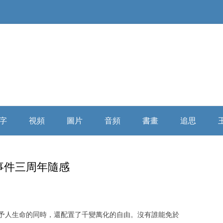
Skip
to
字
視頻
圖片
音頻
書畫
追思
content
俄羅斯精神
大陸媒體
童年時期
微信講座
浩氣長流书画全集
缅怀寄思
事件三周年隨感
民國時代
海外媒體
少年時期
自由亞洲
乘風歸去
學者評析
詩詞散文
插隊時期
俄羅斯破曉
相關評論
予人生命的同時，還配置了千變萬化的自由。沒有誰能免於